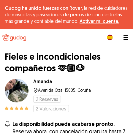
Gudog ha unido fuerzas con Rover,
la red de cuidadores
de mascotas y paseadores de perros de cinco estrellas
más grande y confiable del mundo.
Activar mi cuenta.
|
Fieles e incondicionales
compañeros 🫶🏼🐶
Amanda
Avenida Oza, 15005, Coruña
2
Reservas
2
Valoraciones
La disponibilidad puede acabarse pronto.
Reserva ahora, con cancelación gratuita hasta 3