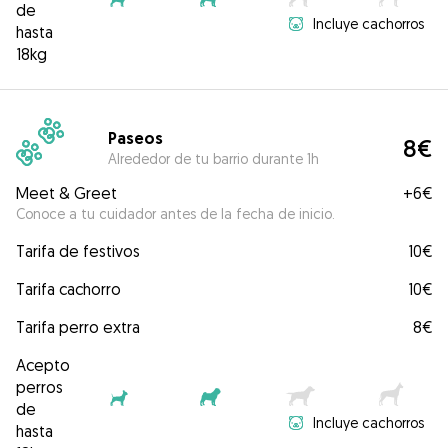
de
Incluye cachorros
hasta
18kg
Paseos
8€
Alrededor de tu barrio durante 1h
Meet & Greet
+
6€
Conoce a tu cuidador antes de la fecha de inicio.
Tarifa de festivos
10€
Tarifa cachorro
10€
Tarifa perro extra
8€
Acepto
perros
de
Incluye cachorros
hasta