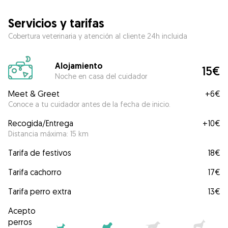
Servicios y tarifas
Cobertura veterinaria y atención al cliente 24h incluida
Alojamiento
15€
Noche en casa del cuidador
Meet & Greet
+
6€
Conoce a tu cuidador antes de la fecha de inicio.
Recogida/Entrega
+
10€
Distancia máxima: 15 km
Tarifa de festivos
18€
Tarifa cachorro
17€
Tarifa perro extra
13€
Acepto
perros