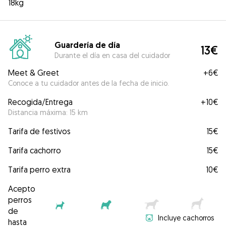
18kg
Guardería de día
13€
Durante el día en casa del cuidador
Meet & Greet
+
6€
Conoce a tu cuidador antes de la fecha de inicio.
Recogida/Entrega
+
10€
Distancia máxima: 15 km
Tarifa de festivos
15€
Tarifa cachorro
15€
Tarifa perro extra
10€
Acepto
perros
de
Incluye cachorros
hasta