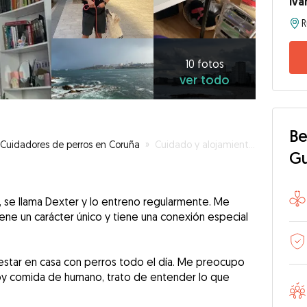
Iva
10
fotos
ver
10 fotos
ver todo
todo
Be
Cuidadores de perros en Coruña
»
Cuidado y alojamiento de perros
G
, se llama Dexter y lo entreno regularmente. Me
ene un carácter único y tiene una conexión especial
estar en casa con perros todo el día. Me preocupo
oy comida de humano, trato de entender lo que