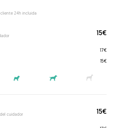
 cliente 24h incluida
15€
dador
17€
15€
15€
 del cuidador