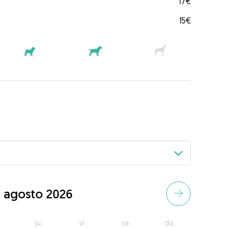
17€
15€
agosto 2026
ju
vi
sa
do