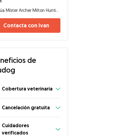
n
Rúa Míster Archer Milton Huntington, 15011, Coruña
Contacta con Ivan
neficios de
udog
Cobertura veterinaria
Cancelación gratuita
Cuidadores
verificados