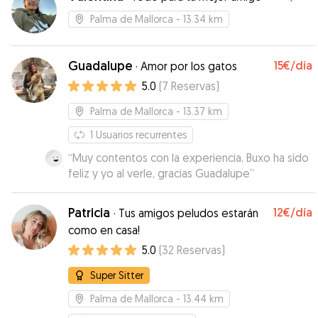
Palma de Mallorca
- 13.34 km
Guadalupe
15€
/día
·
Amor por los gatos
5.0
(
7
Reservas
)
Palma de Mallorca
- 13.37 km
1
Usuarios recurrentes
“
Muy contentos con la experiencia, Buxo ha sido
feliz y yo al verle, gracias Guadalupe
”
Patricia
12€
/día
·
Tus amigos peludos estarán
como en casa!
5.0
(
32
Reservas
)
Super Sitter
Palma de Mallorca
- 13.44 km