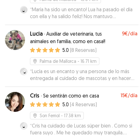
“
María ha sido un encanto! Lua ha pasado el día
con ella y ha salido feliz! Nos mantuvo
informados durante todo el día de los paseos y
de si todo iba bien, con fotitos y mensajes
Lucia
9€
/día
·
Auxiliar de veterinaria, tus
tranquilizadores! Lua querrá repetir seguro!
”
animales en familia, como en casa!!
5.0
(
8
Reservas
)
Palma de Mallorca
- 16.71 km
“
Lucía es un encanto y una persona de lo más
entregada al cuidado de mascotas y en hacer
que tanto ellas como los dueños se sientan muy
tranquilos y a gusto con la estancia en su casa. El
Cris
15€
/día
·
Se sentirán como en casa
espacio del que disponen tanto interior como
5.0
(
4
Reservas
)
exterior es perfecto, y Ragnar, su perro, muy
bueno y amigable. Suki se lo ha pasado en
Son Ferriol
- 17.38 km
grande jugando con él. Y ha sido un miembro
“
Cris ha cuidado de Lucas súper bien . Como si
más de su hermosa familia durante su estancia
fuera suyo . Me he quedado muy tranquila.
con ellos. Repetiremos sin dudarlo!
”
Gracias !!!
”