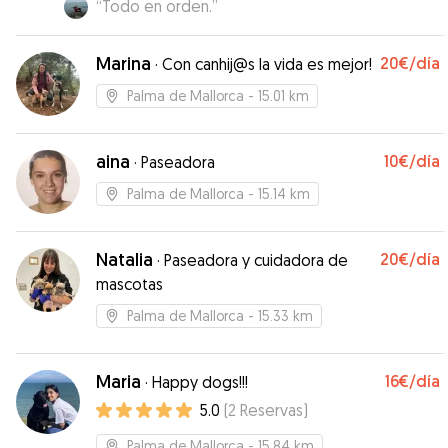
“
Todo en orden.
”
Marina
20€
/día
·
Con canhij@s la vida es mejor!
Palma de Mallorca
- 15.01 km
aina
10€
/día
·
Paseadora
Palma de Mallorca
- 15.14 km
Natalia
20€
/día
·
Paseadora y cuidadora de
mascotas
Palma de Mallorca
- 15.33 km
Maria
16€
/día
·
Happy dogs!!!
5.0
(
2
Reservas
)
Palma de Mallorca
- 15.84 km