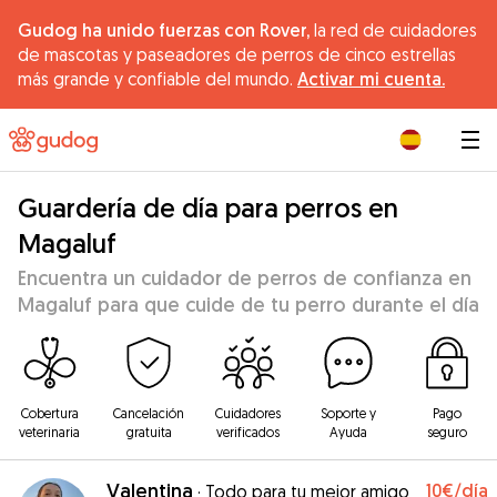
Gudog ha unido fuerzas con Rover,
la red de cuidadores
de mascotas y paseadores de perros de cinco estrellas
más grande y confiable del mundo.
Activar mi cuenta.
|
Guardería de día para perros en
Magaluf
Encuentra un cuidador de perros de confianza en
Magaluf para que cuide de tu perro durante el día
Cobertura
Cancelación
Cuidadores
Soporte y
Pago
veterinaria
gratuita
verificados
Ayuda
seguro
Valentina
10€
/día
·
Todo para tu mejor amigo