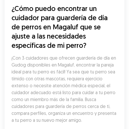
¿Cómo puedo encontrar un 
cuidador para guardería de día 
de perros en Magaluf que se 
ajuste a las necesidades 
específicas de mi perro?
¡Con 3 cuidadores que ofrecen guardería de día en 
Gudog disponibles en Magaluf, encontrar la pareja 
ideal para tu perro es fácil! Ya sea que tu perro sea 
tímido con otras mascotas, requiera ejercicio 
extenso o necesite atención médica especial, el 
cuidador adecuado está listo para cuidar a tu perro 
como un miembro más de la familia. Busca 
cuidadores para guardería de perros cerca de ti, 
compara perfiles, organiza un encuentro y presenta 
a tu perro a su nuevo mejor amigo.