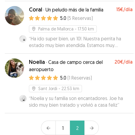
Coral
15€
/día
·
Un peludo más de la familia
5.0
(
5
Reservas
)
Palma de Mallorca
- 17.50 km
“
Ha ido super bien, un 10!. Nuestra perrita ha
estado muy bien atendida. Estamos muy
contentos y repetiremos jeje
”
Noelia
20€
/día
·
Casa de campo cerca del
aeropuerto
5.0
(
1
Reservas
)
Sant Jordi
- 22.53 km
“
Noelia y su familia son encantadores. Joe ha
sido muy bien tratado y volvió a casa feliz
”
1
2