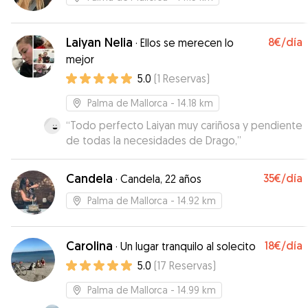
Laiyan Nelia
8€
/día
·
Ellos se merecen lo
mejor
5.0
(
1
Reservas
)
Palma de Mallorca
- 14.18 km
“
Todo perfecto Laiyan muy cariñosa y pendiente
de todas la necesidades de Drago,
”
Candela
35€
/día
·
Candela, 22 años
Palma de Mallorca
- 14.92 km
Carolina
18€
/día
·
Un lugar tranquilo al solecito
5.0
(
17
Reservas
)
Palma de Mallorca
- 14.99 km