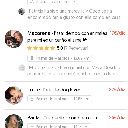
5
Usuarios recurrentes
“
Patricia ha sido una maravilla y Coco se ha
encontrado tan a gusto con ella como en casa.
Gracias Patri! Estamos felices de haberte
conocido 🥰
”
Macarena
17€
/día
·
Pasar tiempo con animales
para mi es un cariño al alma 💗
5.0
(
7
Reservas
)
Palma de Mallorca
- 13.69 km
“
Mi perra mia estuvo genial con Maca. Desde el
primer día me preguntó mucho acerca de ella
para hacerle la estancia lo más parecido a casa.
Constantemente me pasaba fotos y me decía
Lotte
22€
/día
·
Reliable dog lover
como estaba Mía. Fue super cariñosa con ella y
además hacia por contentarla: la llevaba al
Palma de Mallorca
- 13.85 km
parque , a la playa ...incluso mia estuvo un poco
triste el día que se separó de ella 🤣🤣🤣. Sin
Paula
25€
/día
duda confiaría en ella si necesito cuidadora en
·
¡Tus perritos como en casa!
otro momento!
”
Palma de Mallorca
- 14.13 km