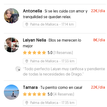
Antonella
22€
/día
·
Si se les cuida con amor y
tranquilidad se quedan relax.
Palma de Mallorca
- 17.14 km
Laiyan Nelia
8€
/día
·
Ellos se merecen lo
mejor
5.0
(
1
Reservas
)
Palma de Mallorca
- 17.33 km
“
Todo perfecto Laiyan muy cariñosa y pendiente
de todas la necesidades de Drago,
”
Tamara
22€
/día
·
Tu perrito como en casa!
5.0
(
4
Reservas
)
Palma de Mallorca
- 17.35 km