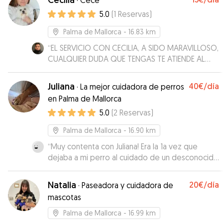
·
Cecė
5.0
(
1
Reservas
)
Palma de Mallorca
- 16.83 km
“
EL SERVICIO CON CECILIA, A SIDO MARAVILLOSO,
CUALQUIER DUDA QUE TENGAS TE ATIENDE AL
MOMENTO Y TE LO EXPLICA MUY BIEN, TIENE
MUCHISIMO ESPACIO LIBRE PARA QUE PUEDA
Juliana
40€
/día
·
La mejor cuidadora de perros
JUGAR Y CORRER EL PERRO. ADEMÁS POR FALLO
en Palma de Mallorca
MÍO ME ORGANICE MAL DE FECHAS Y SE ADAPTO
5.0
(
2
Reservas
)
A LAS NUEVAS FECHAS SIN NINGÚN PROBLEMA. LA
RECOMIENDO ENCARECIDAMENTE, SOBRE TODO
Palma de Mallorca
- 16.90 km
PARA PERROS QUE TENGAN UNA ACTIVIDAD
ENERGÉTICA MEDIA Y ALTA. A PARTE TE REPORTA
“
Muy contenta con Juliana! Era la 1a vez que
EL ESTADO TODOS LOS DÍAS DEL PERRO, CON
dejaba a mi perro al cuidado de un desconocido
IMAGENES Y VIDEOS. EN CONCLUSIÓN MUY
y con ella lo volvería a hacer. Me mantenía
BUENA PROFESIONAL Y EDUCADA.
informada a cada rato, le ha dado largos paseos
”
Natalia
20€
/día
·
Paseadora y cuidadora de
y se ha preocupado por él. La recomiendo 100 x
mascotas
100
”
Palma de Mallorca
- 16.99 km