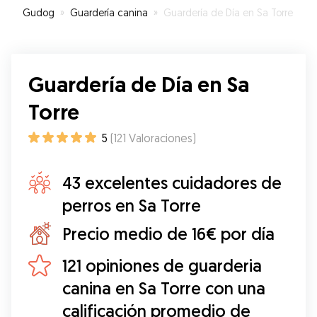
triste el día que se separó de ella 🤣🤣🤣. Sin
Gudog
»
Guardería canina
»
Guardería de Día en Sa Torre
duda confiaría en ella si necesito cuidadora en
otro momento!
”
Guardería de Día en Sa
Torre
5
(
121
Valoraciones
)
43 excelentes cuidadores de
perros en Sa Torre
Precio medio de 16€ por día
121 opiniones de guarderia
canina en Sa Torre con una
calificación promedio de