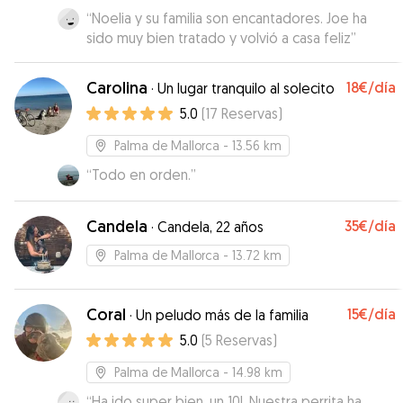
“
Noelia y su familia son encantadores. Joe ha
sido muy bien tratado y volvió a casa feliz
”
Carolina
18€
/día
·
Un lugar tranquilo al solecito
5.0
(
17
Reservas
)
Palma de Mallorca
- 13.56 km
“
Todo en orden.
”
Candela
35€
/día
·
Candela, 22 años
Palma de Mallorca
- 13.72 km
Coral
15€
/día
·
Un peludo más de la familia
5.0
(
5
Reservas
)
Palma de Mallorca
- 14.98 km
“
Ha ido super bien, un 10!. Nuestra perrita ha