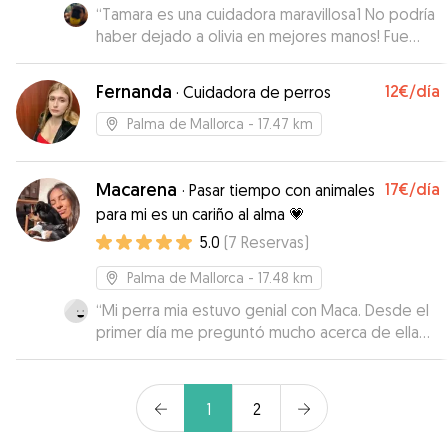
“
Tamara es una cuidadora maravillosa1 No podría
haber dejado a olivia en mejores manos! Fue
como dejarla en casa! Recibí mil fotitos, ella
estuvo mimadísima y cuidada como una más de
Fernanda
12€
/día
·
Cuidadora de perros
la familia y su perrita Bamba fue la perfecta
hermana mayor!
”
Palma de Mallorca
- 17.47 km
Macarena
17€
/día
·
Pasar tiempo con animales
para mi es un cariño al alma 💗
5.0
(
7
Reservas
)
Palma de Mallorca
- 17.48 km
“
Mi perra mia estuvo genial con Maca. Desde el
primer día me preguntó mucho acerca de ella
para hacerle la estancia lo más parecido a casa.
Constantemente me pasaba fotos y me decía
como estaba Mía. Fue super cariñosa con ella y
1
2
además hacia por contentarla: la llevaba al
parque , a la playa ...incluso mia estuvo un poco