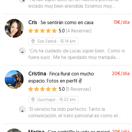
estado muy bien atendida. Estamos muy
contentos y repetiremos jeje
”
Cris
15€
/día
·
Se sentirán como en casa
5.0
(
4
Reservas
)
Son Ferriol
- 15.14 km
“
Cris ha cuidado de Lucas súper bien . Como si
fuera suyo . Me he quedado muy tranquila.
Gracias !!!
”
Cristina
20€
/día
·
Finca Rural con mucho
espacio, Fotos en perfil ✌️
5.0
(
5
Reservas
)
Llucmajor
- 15.32 km
“
El servicio ha sido perfecto. Tanto la
comunicación, el trato personal así como el
cuidado de Trufa. Nos ha tenido informados con
fotos y vídeos, Trufa se lo ha pasado genial.
”
Marina
20€
/día