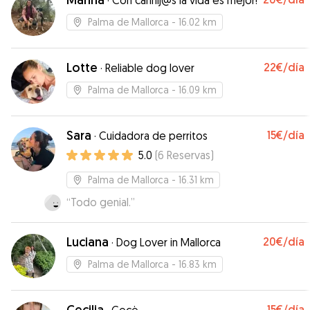
·
Con canhij@s la vida es mejor!
Palma de Mallorca
- 16.02 km
Lotte
22€
/día
·
Reliable dog lover
Palma de Mallorca
- 16.09 km
Sara
15€
/día
·
Cuidadora de perritos
5.0
(
6
Reservas
)
Palma de Mallorca
- 16.31 km
“
Todo genial.
”
Luciana
20€
/día
·
Dog Lover in Mallorca
Palma de Mallorca
- 16.83 km
Cecilia
15€
/día