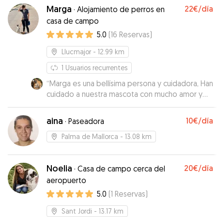
Marga
22€
/día
·
Alojamiento de perros en
casa de campo
5.0
(
16
Reservas
)
Llucmajor
- 12.99 km
1
Usuarios recurrentes
“
Marga es una bellísima persona y cuidadora, Han
cuidado a nuestra mascota con mucho amor y
afecto, nos han mandado fotos cada día y se le
veía feliz y contento. Muchisimas gracias
”
aina
10€
/día
·
Paseadora
Palma de Mallorca
- 13.08 km
Noelia
20€
/día
·
Casa de campo cerca del
aeropuerto
5.0
(
1
Reservas
)
Sant Jordi
- 13.17 km