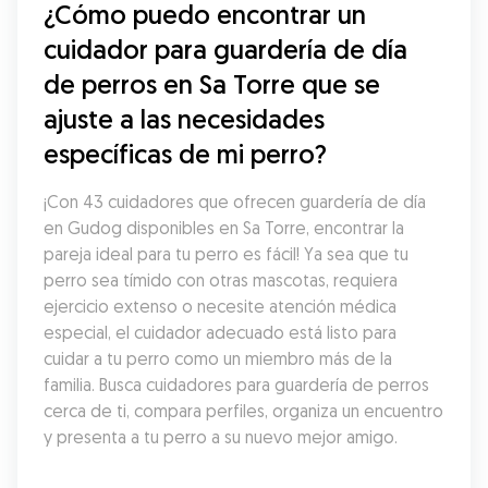
¿Cómo puedo encontrar un 
cuidador para guardería de día 
de perros en Sa Torre que se 
ajuste a las necesidades 
específicas de mi perro?
¡Con 43 cuidadores que ofrecen guardería de día 
en Gudog disponibles en Sa Torre, encontrar la 
pareja ideal para tu perro es fácil! Ya sea que tu 
perro sea tímido con otras mascotas, requiera 
ejercicio extenso o necesite atención médica 
especial, el cuidador adecuado está listo para 
cuidar a tu perro como un miembro más de la 
familia. Busca cuidadores para guardería de perros 
cerca de ti, compara perfiles, organiza un encuentro 
y presenta a tu perro a su nuevo mejor amigo.