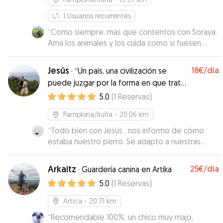
1
Usuarios recurrentes
“
Como siempre, mas que contentos con Soraya.
Ama los animales y los cuida como si fuesen
suyos
”
Jesús
18€
/día
·
“Un país, una civilización se
puede juzgar por la forma en que trata
a sus animales”
5.0
(
1
Reservas
)
Pamplona/Iruña
- 20.06 km
“
Todo bien con Jesús , nos informo de cómo
estaba nuestro perro. Se adapto a nuestras
necesidades, repetiríamos encantados.
”
Arkaitz
25€
/día
·
Guardería canina en Artika
5.0
(
1
Reservas
)
Artica
- 20.71 km
“
Recomendable 100%, un chico muy majo,