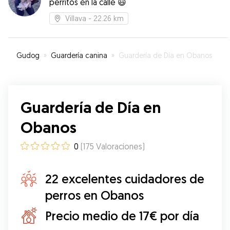
perritos en la calle 😃
Villava
- 22.26 km
Gudog
»
Guardería canina
»
Guardería de Día en Obanos
Guardería de Día en
Obanos
0
(
175
Valoraciones
)
22 excelentes cuidadores de
perros en Obanos
Precio medio de 17€ por día