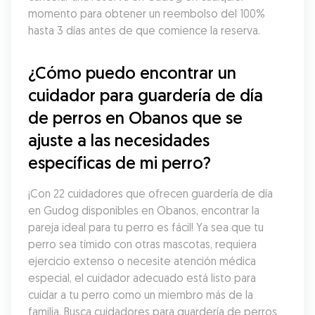
momento para obtener un reembolso del 100% 
hasta 3 días antes de que comience la reserva.
¿Cómo puedo encontrar un 
cuidador para guardería de día 
de perros en Obanos que se 
ajuste a las necesidades 
específicas de mi perro?
¡Con 22 cuidadores que ofrecen guardería de día 
en Gudog disponibles en Obanos, encontrar la 
pareja ideal para tu perro es fácil! Ya sea que tu 
perro sea tímido con otras mascotas, requiera 
ejercicio extenso o necesite atención médica 
especial, el cuidador adecuado está listo para 
cuidar a tu perro como un miembro más de la 
familia. Busca cuidadores para guardería de perros 