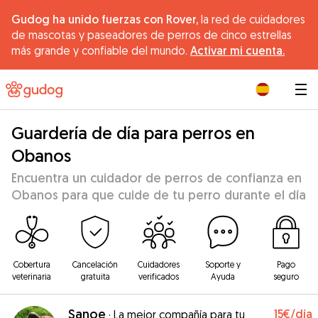
Gudog ha unido fuerzas con Rover,
la red de cuidadores
de mascotas y paseadores de perros de cinco estrellas
más grande y confiable del mundo.
Activar mi cuenta.
|
Guardería de día para perros en
Obanos
Encuentra un cuidador de perros de confianza en
Obanos para que cuide de tu perro durante el día
Cobertura
Cancelación
Cuidadores
Soporte y
Pago
veterinaria
gratuita
verificados
Ayuda
seguro
Sanoe
15€
/día
·
La mejor compañía para tu