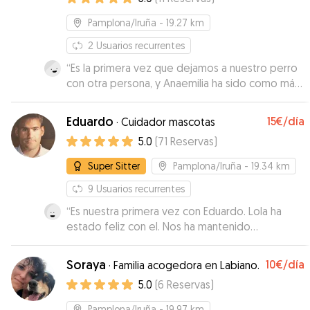
Pamplona/Iruña
- 19.27 km
2
Usuarios recurrentes
“
Es la primera vez que dejamos a nuestro perro
con otra persona, y Anaemilia ha sido como más
de la familia para él. Se quedó un fin de semana
con ella y nos mantuvo informados de todo,
Eduardo
15€
/día
·
Cuidador mascotas
cuando lo sacaba al paseo, o cuando jugaba con
5.0
(
71
Reservas
)
el en casa... Si tuviésemos que repetir, sin
dudarlo contigo Anaemilia!
”
Super Sitter
Pamplona/Iruña
- 19.34 km
9
Usuarios recurrentes
“
Es nuestra primera vez con Eduardo. Lola ha
estado feliz con el. Nos ha mantenido
informados a diario con fotos y videos. Sin duda
alguna, repetiremos!!!
”
Soraya
10€
/día
·
Familia acogedora en Labiano.
5.0
(
6
Reservas
)
Pamplona/Iruña
- 19.97 km