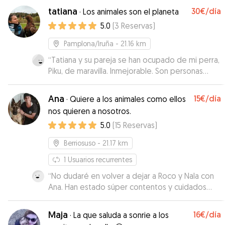
mandaba videos y nos iba contando como
tatiana
30€
/día
·
Los animales son el planeta
estaba Romeo. Sin duda repetiremos!
”
5.0
(
3
Reservas
)
Pamplona/Iruña
- 21.16 km
“
Tatiana y su pareja se han ocupado de mi perra,
Piku, de maravilla. Inmejorable. Son personas
generosas a la escucha de las necesidades del
animal a su cargo, con gran empatía y respeto.
”
Ana
15€
/día
·
Quiere a los animales como ellos
nos quieren a nosotros.
5.0
(
15
Reservas
)
Berriosuso
- 21.17 km
1
Usuarios recurrentes
“
No dudaré en volver a dejar a Roco y Nala con
Ana. Han estado súper contentos y cuidados
con ella. Todos los días envío de vídeos para
darte tranquilidad viendo lo bien que están con
Maja
16€
/día
·
La que saluda a sonrie a los
ella. Recomendable 100%.
”