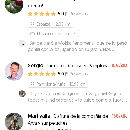
perrito!
5.0
(
2
Reservas
)
Esparza
- 12.05 km
1
Usuarios recurrentes
“
Sanoe trató a Mokka fenomenal, que se lo pasó
genial con ellos jugando en su jardín. Nos
mantuvo informados y mandó fotos durante
toda la estancia, lo cual se agradece mucho.
Sergio
10€
/día
·
Familia cuidadora en Pamplona
Repetiriamos sin duda.
”
5.0
(
5
Reservas
)
Pamplona/Iruña
- 16.96 km
“
Dejé a Leo con Sergio y estuvo genial. Siguió
todas mis indicaciones y lo cuidó como si fuera
suyo. Me estuvo informando todo el tiempo.
Repetiremos sin duda con Sergio.
”
Mari valle
15€
/día
·
Disfruta de la compañía de
Arya y sus peluches