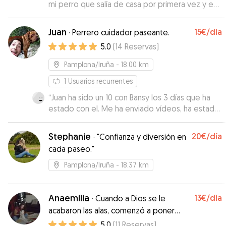
mi perro que salía de casa por primera vez y eso
que no se lo puso nada fácil. Mil gracias Repetiré
sin duda
”
Juan
15€
/día
·
Perrero cuidador paseante.
5.0
(
14
Reservas
)
Pamplona/Iruña
- 18.00 km
1
Usuarios recurrentes
“
Juan ha sido un 10 con Bansy los 3 días que ha
estado con el. Me ha enviado vídeos, ha estado
pendiente de todo. Sin duda, repetiré con él.
”
Stephanie
20€
/día
·
"Confianza y diversión en
cada paseo."
Pamplona/Iruña
- 18.37 km
Anaemilia
13€
/día
·
Cuando a Dios se le
acabaron las alas, comenzó a poner
patitas.
5.0
(
11
Reservas
)