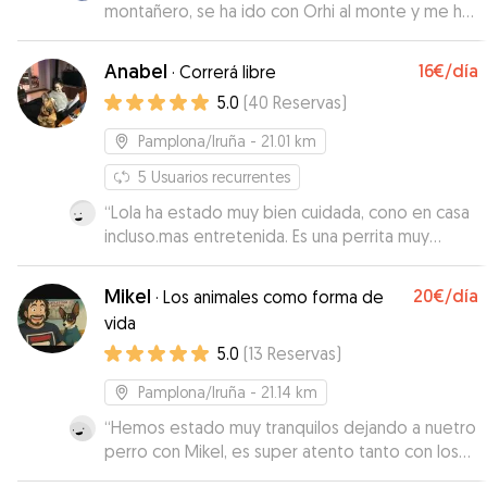
montañero, se ha ido con Orhi al monte y me ha
enviado fotos y vídeos. La casa con jardín genial
y los perros están a su aire. Repetiré sin
Anabel
16€
/día
·
Correrá libre
dudarlo!
”
5.0
(
40
Reservas
)
Pamplona/Iruña
- 21.01 km
5
Usuarios recurrentes
“
Lola ha estado muy bien cuidada, cono en casa
incluso.mas entretenida. Es una perrita muy
mayor con cuidados especiales y toso ha
ido.genial. sin duda si lo necesito volverá con
Mikel
20€
/día
·
Los animales como forma de
Anabel. Muchas gracias
”
vida
5.0
(
13
Reservas
)
Pamplona/Iruña
- 21.14 km
“
Hemos estado muy tranquilos dejando a nuetro
perro con Mikel, es super atento tanto con los
perros como con los dueños, todos los dias nos