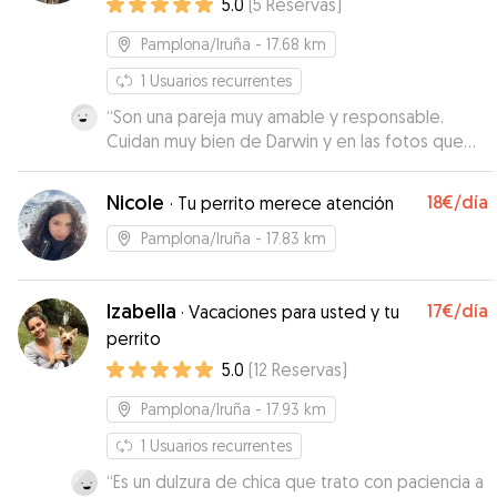
5.0
(
5
Reservas
)
Pamplona/Iruña
- 17.68 km
1
Usuarios recurrentes
“
Son una pareja muy amable y responsable.
Cuidan muy bien de Darwin y en las fotos que
nos envían a diario, se ve a Darwin tranquilo con
ellos. Repetiremos sin duda.
”
Nicole
18€
/día
·
Tu perrito merece atención
Pamplona/Iruña
- 17.83 km
Izabella
17€
/día
·
Vacaciones para usted y tu
perrito
5.0
(
12
Reservas
)
Pamplona/Iruña
- 17.93 km
1
Usuarios recurrentes
“
Es un dulzura de chica que trato con paciencia a