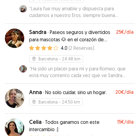
“
Laura fue muy amable y dispuesta para
cuidarnos a nuestro Eros, siempre buena
comunicación. Volveremos a reservar con ella en
el futuro.
”
Sandra
25€
/día
·
Paseos seguros y divertidos
para mascotas 🐶 en el corazón de
Barcelona
4.0
(
2
Reservas
)
Barcelona
- 24.48 km
“
Ha sido un placer para mi y para Romeo, que
está muy contento cada vez que ve Sandra
llegar para salir! Repetiremos!
”
Anna
20€
/día
·
No solo cuidar, sino un hogar.
Barcelona
- 24.50 km
Celia
15€
/día
·
Todos ganamos con este
intercambio :)