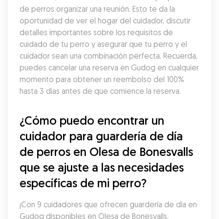
de perros organizar una reunión. Esto te da la 
oportunidad de ver el hogar del cuidador, discutir 
detalles importantes sobre los requisitos de 
cuidado de tu perro y asegurar que tu perro y el 
cuidador sean una combinación perfecta. Recuerda, 
puedes cancelar una reserva en Gudog en cualquier 
momento para obtener un reembolso del 100% 
hasta 3 días antes de que comience la reserva.
¿Cómo puedo encontrar un 
cuidador para guardería de día 
de perros en Olesa de Bonesvalls 
que se ajuste a las necesidades 
específicas de mi perro?
¡Con 9 cuidadores que ofrecen guardería de día en 
Gudog disponibles en Olesa de Bonesvalls, 