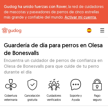
Gudog ha unido fuerzas con Rover,
la red de cuidadores
de mascotas y paseadores de perros de cinco estrellas
más grande y confiable del mundo.
Activar mi cuenta.
|
Guardería de día para perros en Olesa
de Bonesvalls
Encuentra un cuidador de perros de confianza en
Olesa de Bonesvalls para que cuide de tu perro
durante el día
Cobertura
Cancelación
Cuidadores
Soporte y
Pago
veterinaria
gratuita
verificados
Ayuda
seguro