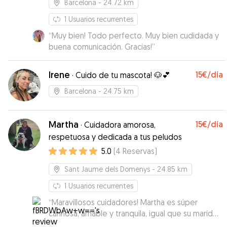
Barcelona
- 24.72 km
1
Usuarios recurrentes
“
Muy bien! Todo perfecto. Muy bien cudidada y
buena comunicación. Gracias!
”
Irene
15€
/día
·
Cuido de tu mascota! 🐶💕
Barcelona
- 24.75 km
Martha
15€
/día
·
Cuidadora amorosa,
respetuosa y dedicada a tus peludos
5.0
(
4
Reservas
)
Sant Jaume dels Domenys
- 24.85 km
1
Usuarios recurrentes
“
Maravillosos cuidadores! Martha es súper
cariñosa, amable y tranquila, igual que su marido.
Estaré siempre muy agradecida porque no