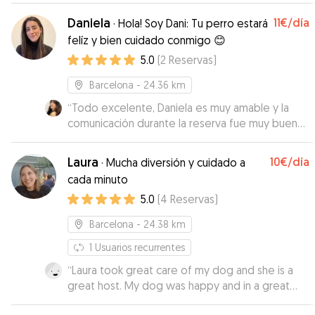
tranquila cada que la dejo con ellos.
”
Daniela
11€
/día
·
Hola! Soy Dani: Tu perro estará
felíz y bien cuidado conmigo 😊
5.0
(
2
Reservas
)
Barcelona
- 24.36 km
“
Todo excelente, Daniela es muy amable y la
comunicación durante la reserva fue muy buena.
Además, fue muy cariñosa y atenta con Archi. La
recomiendo mucho 🤍✨
”
Laura
10€
/día
·
Mucha diversión y cuidado a
cada minuto
5.0
(
4
Reservas
)
Barcelona
- 24.38 km
1
Usuarios recurrentes
“
Laura took great care of my dog and she is a
great host. My dog was happy and in a great
mood.
”