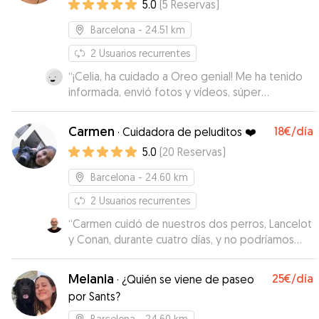
5.0
(
5
Reservas
)
Barcelona
- 24.51 km
2
Usuarios recurrentes
“
¡Celia, ha cuidado a Oreo genial! Me ha tenido
informada, envió fotos y vídeos, súper
agradable y comunicativa. Me ha gustado
muchísimo dejar a Oreito con ella. Repetiria sin
Carmen
18€
/día
·
Cuidadora de peluditos ❤️
pensarlo, Oreo estaba feliz con ella! Gracias,
5.0
(
20
Reservas
)
Celia :)
”
Barcelona
- 24.60 km
2
Usuarios recurrentes
“
Carmen cuidó de nuestros dos perros, Lancelot
y Conan, durante cuatro días, y no podríamos
estar más contentos con la experiencia. Desde
el primer momento demostró una atención y un
Melania
25€
/día
·
¿Quién se viene de paseo
cariño excepcionales. Antes de la estancia, nos
por Sants?
hizo varias preguntas a lo largo de un par de
conversaciones para entender bien cómo se
Barcelona
- 24.60 km