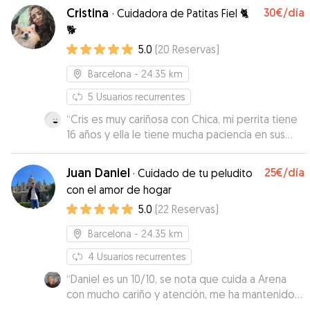
Cristina
30€
/día
·
Cuidadora de Patitas Fiel 🐈
🐕
5.0
(
20
Reservas
)
Barcelona
- 24.35 km
5
Usuarios recurrentes
“
Cris es muy cariñosa con Chica, mi perrita tiene
16 años y ella le tiene mucha paciencia en sus
paseos, correcta en el horario y muy amorosa.
Chica está contenta con ella.Repetiremos.
”
Juan Daniel
25€
/día
·
Cuidado de tu peludito
con el amor de hogar
5.0
(
22
Reservas
)
Barcelona
- 24.35 km
4
Usuarios recurrentes
“
Daniel es un 10/10, se nota que cuida a Arena
con mucho cariño y atención, me ha mantenido
informada todo el tiempo y me siento muy