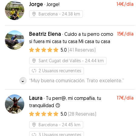
Jorge
14€
/día
·
Jorge!
Barcelona
- 24.38 km
Beatriz Elena
15€
/día
·
Cuido a tu perro como
si fuera mi casa tu casa Mi casa tu casa
5.0
(
41
Reservas
)
Sant Cugat del Vallès
- 24.44 km
2
Usuarios recurrentes
“
Muy buena comunicación. Trato excelente.
”
Laura
17€
/día
·
Tu perr@, mi compañia, tu
tranquilidad 🙃
5.0
(
28
Reservas
)
Barcelona
- 24.45 km
3
Usuarios recurrentes