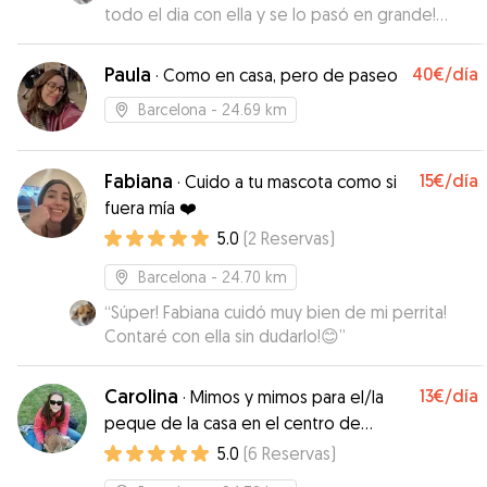
todo el dia con ella y se lo pasó en grande!
Contaré con ella seguro! Muchas gracias✨😊
”
Paula
40€
/día
·
Como en casa, pero de paseo
Barcelona
- 24.69 km
Fabiana
15€
/día
·
Cuido a tu mascota como si
fuera mía ❤️
5.0
(
2
Reservas
)
Barcelona
- 24.70 km
“
Súper! Fabiana cuidó muy bien de mi perrita!
Contaré con ella sin dudarlo!😊
”
Carolina
13€
/día
·
Mimos y mimos para el/la
peque de la casa en el centro de
Barcelona
5.0
(
6
Reservas
)