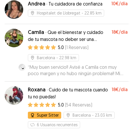
Andrea
10€
/día
·
Tu cuidadora de confianza
Hospitalet de Llobregat
- 22.85 km
Camila
18€
/día
·
Que el bienestar y cuidado
de tu mascota no deber ser una
preocupación para tí.
5.0
(
1
Reservas
)
Barcelona
- 22.98 km
“
Muy buen servicio!! Avisé a Camila con muy
poco margen y no hubo ningún problema!! Mi
perrita estuvo súper bien atendida y mandaba
fotos!! Repetiré al 100%
”
Roxana
18€
/día
·
Cuido de tu mascota cuando
tu no puedas!
5.0
(
54
Reservas
)
Super Sitter
Barcelona
- 23.03 km
6
Usuarios recurrentes