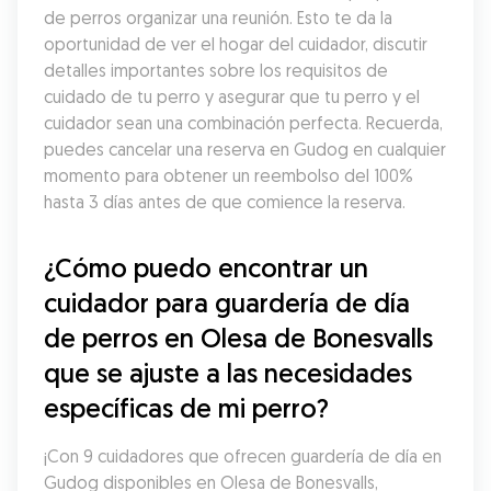
de perros organizar una reunión. Esto te da la 
oportunidad de ver el hogar del cuidador, discutir 
detalles importantes sobre los requisitos de 
cuidado de tu perro y asegurar que tu perro y el 
cuidador sean una combinación perfecta. Recuerda, 
puedes cancelar una reserva en Gudog en cualquier 
momento para obtener un reembolso del 100% 
hasta 3 días antes de que comience la reserva.
¿Cómo puedo encontrar un 
cuidador para guardería de día 
de perros en Olesa de Bonesvalls 
que se ajuste a las necesidades 
específicas de mi perro?
¡Con 9 cuidadores que ofrecen guardería de día en 
Gudog disponibles en Olesa de Bonesvalls, 