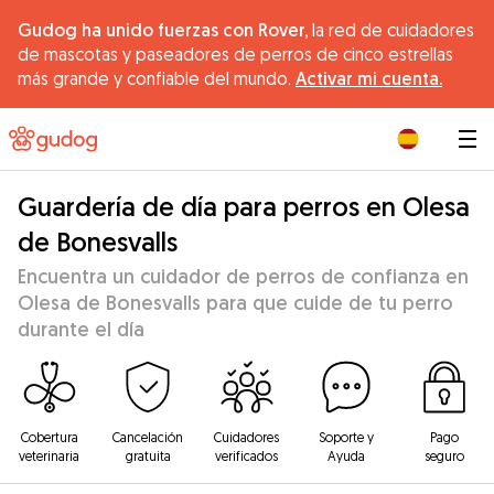
Gudog ha unido fuerzas con Rover,
la red de cuidadores
de mascotas y paseadores de perros de cinco estrellas
más grande y confiable del mundo.
Activar mi cuenta.
|
Guardería de día para perros en Olesa
de Bonesvalls
Encuentra un cuidador de perros de confianza en
Olesa de Bonesvalls para que cuide de tu perro
durante el día
Cobertura
Cancelación
Cuidadores
Soporte y
Pago
veterinaria
gratuita
verificados
Ayuda
seguro