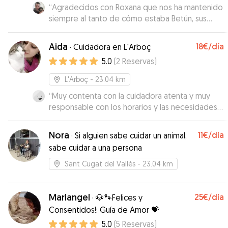
“
Agradecidos con Roxana que nos ha mantenido
siempre al tanto de cómo estaba Betún, sus
paseos y comidas. Fue su primera experiencia
con desconocidos pero se lo notaba relajado.
”
Aida
18€
/día
·
Cuidadora en L'Arboç
5.0
(
2
Reservas
)
L'Arboç
- 23.04 km
“
Muy contenta con la cuidadora atenta y muy
responsable con los horarios y las necesidades
de mis perros,la recomiendo 100% no tengo
ninguna queja y mira que mis peros no estan
Nora
11€
/día
·
Si alguien sabe cuidar un animal,
acostumbrados a estar con extraños porque
sabe cuidar a una persona
esta es la primera vez que los dejamos solos
”
Sant Cugat del Vallès
- 23.04 km
Mariangel
25€
/día
·
🐶🐾Felices y
Consentidos!: Guía de Amor 💝
5.0
(
5
Reservas
)