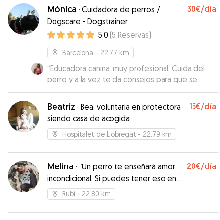
Mónica
30€
/día
·
Cuidadora de perros /
Dogscare - Dogstrainer
5.0
(
5
Reservas
)
Barcelona
- 22.77 km
“
Educadora canina, muy profesional. Cuida del
perro y a la vez te da consejos para que se
comporte mejor.
”
Beatriz
15€
/día
·
Bea, voluntaria en protectora
siendo casa de acogida
Hospitalet de Llobregat
- 22.79 km
Melina
20€
/día
·
“Un perro te enseñará amor
incondicional. Si puedes tener eso en
tu vida, las cosas no serán tan malas.”
Rubí
- 22.80 km