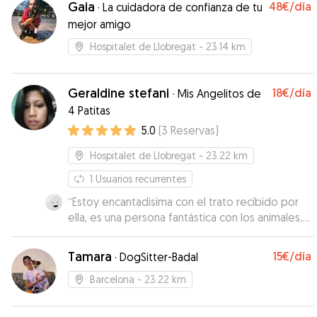
Gaia
48€
/día
·
La cuidadora de confianza de tu
mejor amigo
Hospitalet de Llobregat
- 23.14 km
Geraldine stefani
18€
/día
·
Mis Angelitos de
4 Patitas
5.0
(
3
Reservas
)
Hospitalet de Llobregat
- 23.22 km
1
Usuarios recurrentes
“
Estoy encantadisima con el trato recibido por
ella, es una persona fantástica con los animales,
era mi primera vez que he dejado mi perro
porque tenía un viaje y en 8 años nunca lo había
Tamara
15€
/día
·
DogSitter-Badal
dejado con nadie y ha sido una experiencia
espectacular , ya que ha estado todos los días
Barcelona
- 23.22 km
enviándome audios, vídeos y fotos del estado
del perro, una familia maravillosa con los