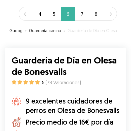
4
5
6
7
8
Gudog
»
Guardería canina
»
Guardería de Día en Olesa de Bonesvalls
Guardería de Día en Olesa
de Bonesvalls
5
(
78
Valoraciones
)
9 excelentes cuidadores de
perros en Olesa de Bonesvalls
Precio medio de 16€ por día