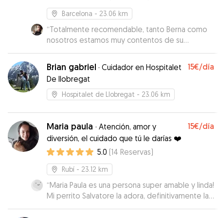
Barcelona
- 23.06 km
“
Totalmente recomendable, tanto Berna como
nosotros estamos muy contentos de su
estancia. Sin duda repetiremos.
”
Brian gabriel
15€
/día
·
Cuidador en Hospitalet
De llobregat
Hospitalet de Llobregat
- 23.06 km
Maria paula
15€
/día
·
Atención, amor y
diversión, el cuidado que tú le darías ❤️
5.0
(
14
Reservas
)
Rubí
- 23.12 km
“
Maria Paula es una persona super amable y linda!
Mi perrito Salvatore la adora, definitivamente la
recomiendo, super confiable y responsable!! 10
de 10
”