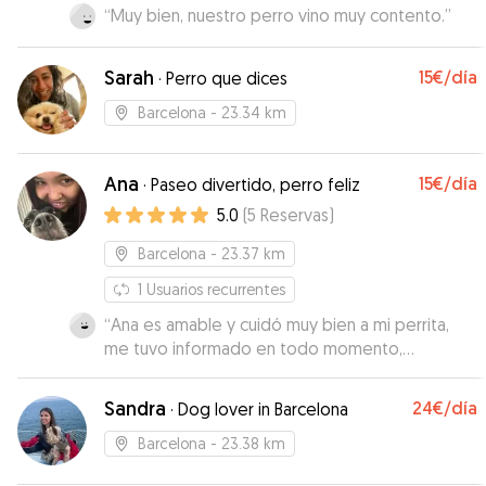
100%!
”
“
Muy bien, nuestro perro vino muy contento.
”
Sarah
15€
/día
·
Perro que dices
Barcelona
- 23.34 km
Ana
15€
/día
·
Paseo divertido, perro feliz
5.0
(
5
Reservas
)
Barcelona
- 23.37 km
1
Usuarios recurrentes
“
Ana es amable y cuidó muy bien a mi perrita,
me tuvo informado en todo momento,
recomendable 100%, repetiremos seguro
”
Sandra
24€
/día
·
Dog lover in Barcelona
Barcelona
- 23.38 km