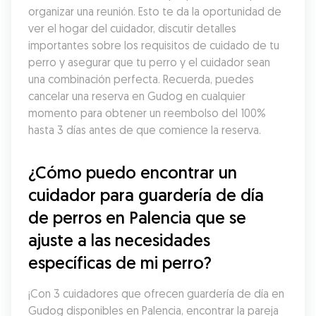
organizar una reunión. Esto te da la oportunidad de 
ver el hogar del cuidador, discutir detalles 
importantes sobre los requisitos de cuidado de tu 
perro y asegurar que tu perro y el cuidador sean 
una combinación perfecta. Recuerda, puedes 
cancelar una reserva en Gudog en cualquier 
momento para obtener un reembolso del 100% 
hasta 3 días antes de que comience la reserva.
¿Cómo puedo encontrar un 
cuidador para guardería de día 
de perros en Palencia que se 
ajuste a las necesidades 
específicas de mi perro?
¡Con 3 cuidadores que ofrecen guardería de día en 
Gudog disponibles en Palencia, encontrar la pareja 