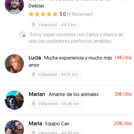
Delicias
5.0
(
4
Reservas
)
Valladolid
- 44.11 km
“
Estoy súper contenta con Carlos y blanca an
sido los cuidadores perfectos amables
cariñosos con Kratos y con nosotros , me an
mandado un montón de videos fotos estoy
Lucia
14€
/día
·
Mucha experiencia y mucho más
súper contenta volveré a repetir seguro!!!
”
amor
Valladolid
- 44.15 km
Marian
35€
/día
·
Amante de los animales
Valladolid
- 44.46 km
Maria
20€
/día
·
Equipo Can
Valladolid
- 44.50 km