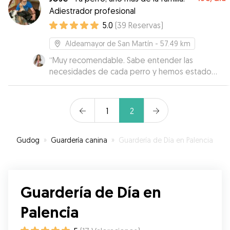
Adiestrador profesional
5.0
(
39
Reservas
)
Aldeamayor de San Martín
- 57.49 km
“
Muy recomendable. Sabe entender las
necesidades de cada perro y hemos estado
muy tranquilas el tiempo que nuestros perros
han estado con él ya que además te mantiene
informada. Los perros han vuelto agotados de
1
2
tanto jugar.
”
Gudog
»
Guardería canina
»
Guardería de Día en Palencia
Guardería de Día en
Palencia