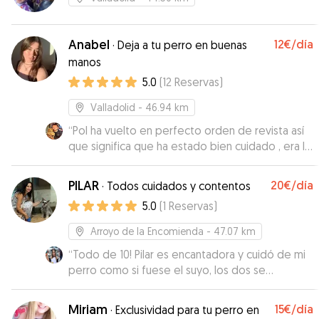
Anabel
12€
/día
·
Deja a tu perro en buenas
manos
5.0
(
12
Reservas
)
Valladolid
- 46.94 km
“
Pol ha vuelto en perfecto orden de revista así
que significa que ha estado bien cuidado , era la
primera vez que se quedaba con alguien y creo
que repetirá
”
PILAR
20€
/día
·
Todos cuidados y contentos
5.0
(
1
Reservas
)
Arroyo de la Encomienda
- 47.07 km
“
Todo de 10! Pilar es encantadora y cuidó de mi
perro como si fuese el suyo, los dos se
entendieron genial además se adapta
fenomenal a los horarios. Repetiría sin duda,
Miriam
15€
/día
·
Exclusividad para tu perro en
gracias Pilar :)
”