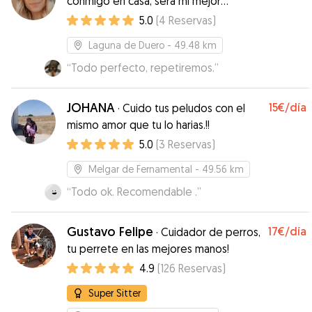
conmigo en casa, será mi mejor
amigo/a❤️
5.0
(
4
Reservas
)
Laguna de Duero
- 49.48 km
“
Todo perfecto, repetiremos.
”
JOHANA
15€
/día
·
Cuido tus peludos con el
mismo amor que tu lo harias.!!
5.0
(
3
Reservas
)
Melgar de Fernamental
- 49.56 km
“
Todo ok. Recomendable .
”
Gustavo Felipe
17€
/día
·
Cuidador de perros,
tu perrete en las mejores manos!
4.9
(
126
Reservas
)
Super Sitter