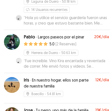
Laguna de Duero
- 50.18 km
14
Usuarios recurrentes
“
Hola yo utilice el servicio guardería fueron unas
horas, y creo que estuvo bastante bien. Me
enviaron fotos en los que vi que mi perrita
estaba tranquila, con lo cual muy contentos.
”
Pablo
20€
/día
·
Largos paseos por el pinar
5.0
(
2
Reservas
)
Herrera de Duero
- 50.63 km
“
Fue increíble. Vino Kira encantada y reventada
de correr. Me envió fotos y videos. Se
encuentra en un lugar maravilloso para que
corran y jueguen los perrines. Sin lugar a dudas,
Iris
12€
/día
·
En nuestro hogar, ellos son parte
repitiremos
”
de nuestra familia
Boecillo
- 54.81 km
Jose
19€
/día
·
Tu perro, uno más de la familia.