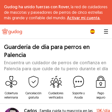
Gudog ha unido fuerzas con Rover,
la red de cuidadores
de mascotas y paseadores de perros de cinco estrellas
más grande y confiable del mundo.
Activar mi cuenta.
|
Guardería de día para perros en
Palencia
Encuentra un cuidador de perros de confianza en
Palencia para que cuide de tu perro durante el día
Cobertura
Cancelación
Cuidadores
Soporte y
Pago
veterinaria
gratuita
verificados
Ayuda
seguro
Carlos
13€
/día
·
Familia cuida tu mascota en las