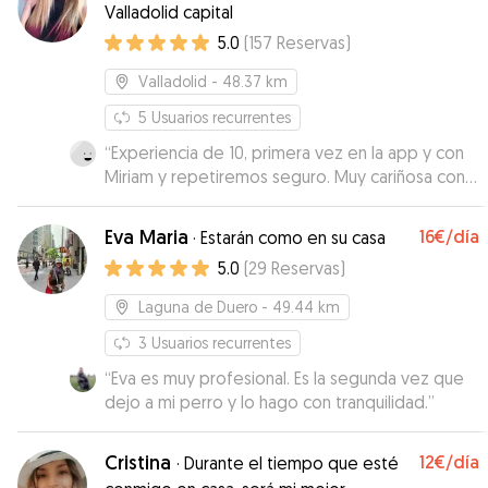
Valladolid capital
5.0
(
157
Reservas
)
Valladolid
- 48.37 km
5
Usuarios recurrentes
“
Experiencia de 10, primera vez en la app y con
Miriam y repetiremos seguro. Muy cariñosa con
Togo y en constante contacto con nosotros.
”
Eva Maria
16€
/día
·
Estarán como en su casa
5.0
(
29
Reservas
)
Laguna de Duero
- 49.44 km
3
Usuarios recurrentes
“
Eva es muy profesional. Es la segunda vez que
dejo a mi perro y lo hago con tranquilidad.
”
Cristina
12€
/día
·
Durante el tiempo que esté