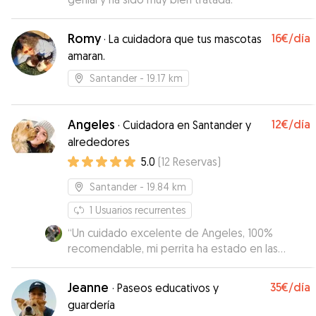
Romy
16€
/día
·
La cuidadora que tus mascotas
amaran.
Santander
- 19.17 km
Angeles
12€
/día
·
Cuidadora en Santander y
alrededores
5.0
(
12
Reservas
)
Santander
- 19.84 km
1
Usuarios recurrentes
“
Un cuidado excelente de Angeles, 100%
recomendable, mi perrita ha estado en las
mejores manos, además de demostrar el cariño
hacia ella, la preocupación de que esté lo mejor
Jeanne
35€
/día
·
Paseos educativos y
posible. Repetiremos seguro 🤗
”
guardería