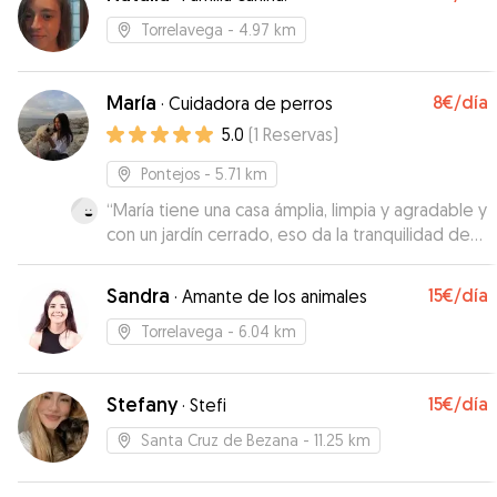
Torrelavega
- 4.97 km
María
8€
/día
·
Cuidadora de perros
5.0
(
1
Reservas
)
Pontejos
- 5.71 km
“
María tiene una casa ámplia, limpia y agradable y
con un jardín cerrado, eso da la tranquilidad de
que no pueden escaparse.(el mío lo hace). Me
mandó vídeos y fotos cada día, tanto de casa
Sandra
15€
/día
·
Amante de los animales
como de los paseos que daban, que fueron
muchos. Lo más importante es que es una chica
Torrelavega
- 6.04 km
muy responsable y tanto ella como su familia son
encantadores, Otto se enamoró nada más verla
Stefany
15€
/día
y al recogerle estaba feliz, nada ansioso por
·
Stefi
marcharse y muy limpio. A María se le nota que le
Santa Cruz de Bezana
- 11.25 km
gustan los perros y que tiene mucha mano y
experiencia. Sin duda, me quedo con la