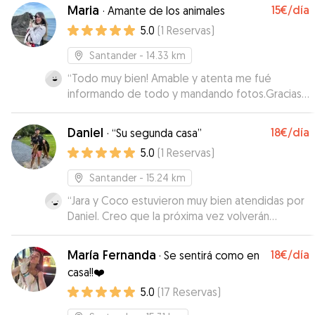
tranquilidad de haber encontrado una "mamá
Maria
15€
/día
·
Amante de los animales
adoptiva" para próximos viajes. Sí tenéis la
5.0
(
1
Reservas
)
suerte de que tenga disponibilidad, no dudéis
en contar con ella!
”
Santander
- 14.33 km
“
Todo muy bien! Amable y atenta me fué
informando de todo y mandando fotos.Gracias
Maria 😉 🦮
”
Daniel
18€
/día
·
“Su segunda casa”
5.0
(
1
Reservas
)
Santander
- 15.24 km
“
Jara y Coco estuvieron muy bien atendidas por
Daniel. Creo que la próxima vez volverán
contentas. La comunicación con nosotros
también fue buena, nos envió fotos, vídeos...
María Fernanda
18€
/día
·
Se sentirá como en
Contaremos con él la próxima vez que
casa!!❤️
necesitemos dejar a nuestras peludas con
5.0
(
17
Reservas
)
alguien
”