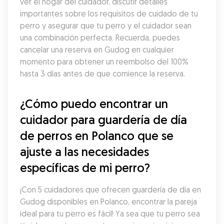
ver el hogar del cuidador, discutir detalles 
importantes sobre los requisitos de cuidado de tu 
perro y asegurar que tu perro y el cuidador sean 
una combinación perfecta. Recuerda, puedes 
cancelar una reserva en Gudog en cualquier 
momento para obtener un reembolso del 100% 
hasta 3 días antes de que comience la reserva.
¿Cómo puedo encontrar un 
cuidador para guardería de día 
de perros en Polanco que se 
ajuste a las necesidades 
específicas de mi perro?
¡Con 5 cuidadores que ofrecen guardería de día en 
Gudog disponibles en Polanco, encontrar la pareja 
ideal para tu perro es fácil! Ya sea que tu perro sea 