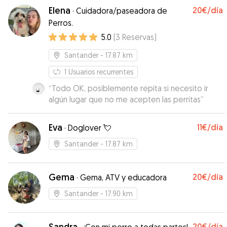
Elena
20€
/día
·
Cuidadora/paseadora de
Perros.
5.0
(
3
Reservas
)
Santander
- 17.87 km
1
Usuarios recurrentes
“
Todo OK, posiblemente repita si necesito ir
algún lugar que no me acepten las perritas
”
Eva
11€
/día
·
Doglover 💘
Santander
- 17.87 km
Gema
20€
/día
·
Gema, ATV y educadora
Santander
- 17.90 km
Sandra
20€
/día