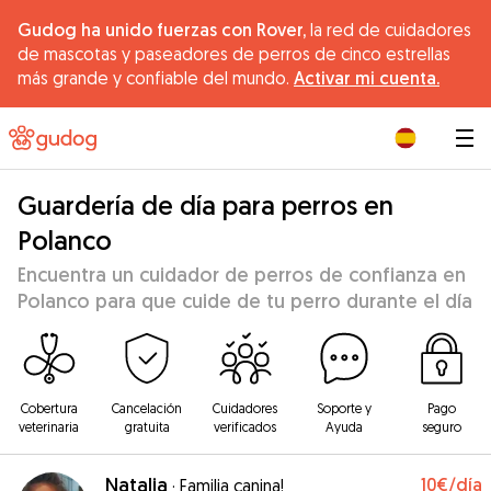
Gudog ha unido fuerzas con Rover,
la red de cuidadores
de mascotas y paseadores de perros de cinco estrellas
más grande y confiable del mundo.
Activar mi cuenta.
|
Guardería de día para perros en
Polanco
Encuentra un cuidador de perros de confianza en
Polanco para que cuide de tu perro durante el día
Cobertura
Cancelación
Cuidadores
Soporte y
Pago
veterinaria
gratuita
verificados
Ayuda
seguro
Natalia
10€
/día
·
Familia canina!