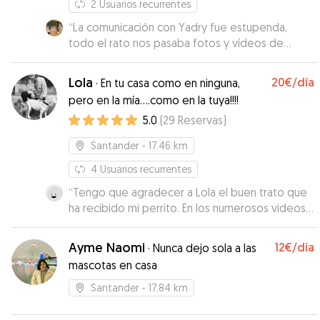
2
Usuarios recurrentes
“
La comunicación con Yadry fue estupenda,
todo el rato nos pasaba fotos y vídeos de
Weasley y se le veía muy bien. Si algún día
vuelvo a necesitar que alguien se quede con él,
Lola
20€
/día
·
En tu casa como en ninguna,
no dudaría en volver a escribirles a ella y a su
pero en la mía....como en la tuya!!!!
pareja 😊
”
5.0
(
29
Reservas
)
Santander
- 17.46 km
4
Usuarios recurrentes
“
Tengo que agradecer a Lola el buen trato que
ha recibido mi perrito. En los numerosos videos
que me ha ido mandando durante mi ausencia,
he podido comprobar cómo éste se
Ayme Naomi
12€
/día
·
Nunca dejo sola a las
encontraba feliz acompañado por otra
mascotas en casa
compañía perruna que le ha hecho mi ausencia
mucho más agradable. Repetiré sin duda en
Santander
- 17.84 km
sucesivas ocasiones. Muchas gracias, Lola.
”