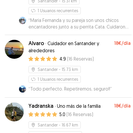
Santander
- 15.31 km
1
Usuarios recurrentes
“
Maria Fernanda y su pareja son unos chicos
encantadores junto a su perrita Cata. Cuidaron
de Lola estupendamente, jugaron con ella, se
preocuparon de la alimentación de Lola porque
Alvaro
18€
/día
·
Cuidador en Santander y
la cuesta bastante fuera de casa comer y
alrededores
además me facilitaron bastante tanto llevar a
4.9
(
16
Reservas
)
Lola como recogerla. Sin duda para repetir.
”
Santander
- 15.73 km
1
Usuarios recurrentes
“
Todo perfecto. Repetiremos, seguro!!
”
Yadranska
18€
/día
·
Uno más de la familia
5.0
(
16
Reservas
)
Santander
- 16.67 km