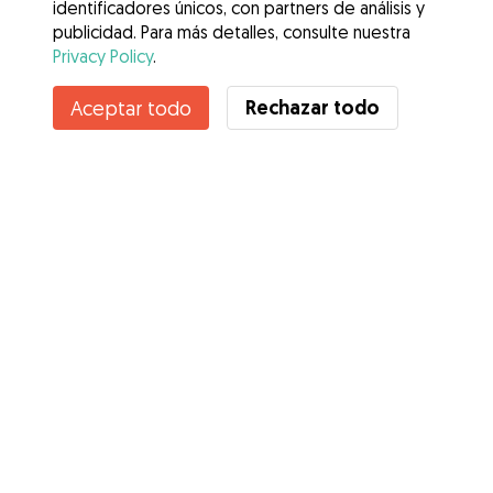
identificadores únicos, con partners de análisis y
publicidad. Para más detalles, consulte nuestra
Privacy Policy
.
Rechazar todo
Aceptar todo
Servicios
Cómo funciona
Sobre Gudog
Opiniones
Cobertura Veterinaria
Consejos para dueños de perros
Consejos para cuidadores