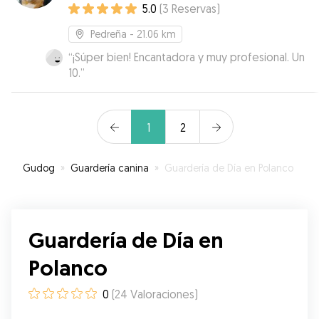
5.0
(
3
Reservas
)
Pedreña
- 21.06 km
“
¡Súper bien! Encantadora y muy profesional. Un
10.
”
1
2
Gudog
»
Guardería canina
»
Guardería de Día en Polanco
Guardería de Día en
Polanco
0
(
24
Valoraciones
)