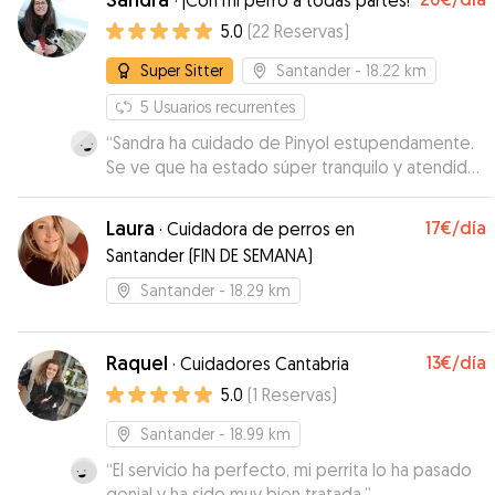
·
¡Con mi perro a todas partes!
5.0
(
22
Reservas
)
Super Sitter
Santander
- 18.22 km
5
Usuarios recurrentes
“
Sandra ha cuidado de Pinyol estupendamente.
Se ve que ha estado súper tranquilo y atendido.
Durante todo el tiempo nos ha mandado fotos y
se le veia disfrutando. Gracias!!
”
Laura
17€
/día
·
Cuidadora de perros en
Santander (FIN DE SEMANA)
Santander
- 18.29 km
Raquel
13€
/día
·
Cuidadores Cantabria
5.0
(
1
Reservas
)
Santander
- 18.99 km
“
El servicio ha perfecto, mi perrita lo ha pasado
genial y ha sido muy bien tratada.
”