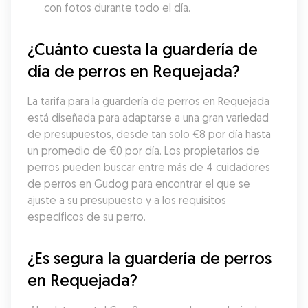
con fotos durante todo el día.
¿Cuánto cuesta la guardería de 
día de perros en Requejada?
La tarifa para la guardería de perros en Requejada 
está diseñada para adaptarse a una gran variedad 
de presupuestos, desde tan solo €8 por día hasta 
un promedio de €0 por día. Los propietarios de 
perros pueden buscar entre más de 4 cuidadores 
de perros en Gudog para encontrar el que se 
ajuste a su presupuesto y a los requisitos 
específicos de su perro.
¿Es segura la guardería de perros 
en Requejada?