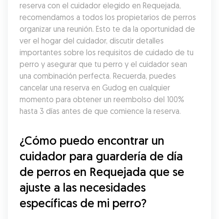
reserva con el cuidador elegido en Requejada, 
recomendamos a todos los propietarios de perros 
organizar una reunión. Esto te da la oportunidad de 
ver el hogar del cuidador, discutir detalles 
importantes sobre los requisitos de cuidado de tu 
perro y asegurar que tu perro y el cuidador sean 
una combinación perfecta. Recuerda, puedes 
cancelar una reserva en Gudog en cualquier 
momento para obtener un reembolso del 100% 
hasta 3 días antes de que comience la reserva.
¿Cómo puedo encontrar un 
cuidador para guardería de día 
de perros en Requejada que se 
ajuste a las necesidades 
específicas de mi perro?