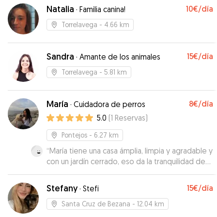
Natalia
10€
/día
·
Familia canina!
Torrelavega
- 4.66 km
Sandra
15€
/día
·
Amante de los animales
Torrelavega
- 5.81 km
María
8€
/día
·
Cuidadora de perros
5.0
(
1
Reservas
)
Pontejos
- 6.27 km
“
María tiene una casa ámplia, limpia y agradable y
con un jardín cerrado, eso da la tranquilidad de
que no pueden escaparse.(el mío lo hace). Me
mandó vídeos y fotos cada día, tanto de casa
Stefany
15€
/día
·
Stefi
como de los paseos que daban, que fueron
muchos. Lo más importante es que es una chica
Santa Cruz de Bezana
- 12.04 km
muy responsable y tanto ella como su familia son