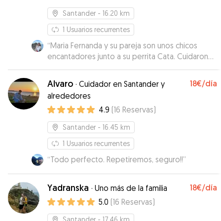
Santander
- 16.20 km
1
Usuarios recurrentes
“
Maria Fernanda y su pareja son unos chicos
encantadores junto a su perrita Cata. Cuidaron
de Lola estupendamente, jugaron con ella, se
preocuparon de la alimentación de Lola porque
Alvaro
18€
/día
·
Cuidador en Santander y
la cuesta bastante fuera de casa comer y
alrededores
además me facilitaron bastante tanto llevar a
4.9
(
16
Reservas
)
Lola como recogerla. Sin duda para repetir.
”
Santander
- 16.45 km
1
Usuarios recurrentes
“
Todo perfecto. Repetiremos, seguro!!
”
Yadranska
18€
/día
·
Uno más de la familia
5.0
(
16
Reservas
)
Santander
- 17.46 km