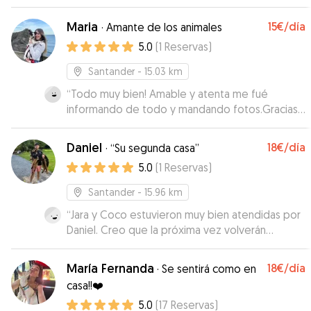
encantadores, Otto se enamoró nada más verla
Maria
15€
/día
y al recogerle estaba feliz, nada ansioso por
·
Amante de los animales
marcharse y muy limpio. A María se le nota que le
5.0
(
1
Reservas
)
gustan los perros y que tiene mucha mano y
Santander
- 15.03 km
experiencia. Sin duda, me quedo con la
tranquilidad de haber encontrado una "mamá
“
Todo muy bien! Amable y atenta me fué
adoptiva" para próximos viajes. Sí tenéis la
informando de todo y mandando fotos.Gracias
suerte de que tenga disponibilidad, no dudéis
Maria 😉 🦮
”
en contar con ella!
”
Daniel
18€
/día
·
“Su segunda casa”
5.0
(
1
Reservas
)
Santander
- 15.96 km
“
Jara y Coco estuvieron muy bien atendidas por
Daniel. Creo que la próxima vez volverán
contentas. La comunicación con nosotros
también fue buena, nos envió fotos, vídeos...
María Fernanda
18€
/día
·
Se sentirá como en
Contaremos con él la próxima vez que
casa!!❤️
necesitemos dejar a nuestras peludas con
5.0
(
17
Reservas
)
alguien
”