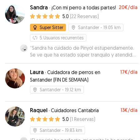
Sandra
20€
/día
·
¡Con mi perro a todas partes!
5.0
(
22
Reservas
)
Super Sitter
Santander
- 19.05 km
5
Usuarios recurrentes
“
Sandra ha cuidado de Pinyol estupendamente.
Se ve que ha estado súper tranquilo y atendido.
Durante todo el tiempo nos ha mandado fotos y
se le veia disfrutando. Gracias!!
”
Laura
17€
/día
·
Cuidadora de perros en
Santander (FIN DE SEMANA)
Santander
- 19.12 km
Raquel
13€
/día
·
Cuidadores Cantabria
5.0
(
1
Reservas
)
Santander
- 19.83 km