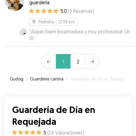
guardería
5.0
(
3
Reservas
)
Pedreña
- 21.99 km
“
¡Súper bien! Encantadora y muy profesional. Un
10.
”
1
2
Gudog
»
Guardería canina
»
Guardería de Día en Requejada
Guardería de Día en
Requejada
5
(
24
Valoraciones
)