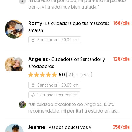
“
El servicio ha perfecto, mi perrita lo ha pasado
genial y ha sido muy bien tratada.
”
Romy
16€
/día
·
La cuidadora que tus mascotas
amaran.
Santander
- 20.00 km
Angeles
12€
/día
·
Cuidadora en Santander y
alrededores
5.0
(
12
Reservas
)
Santander
- 20.65 km
1
Usuarios recurrentes
“
Un cuidado excelente de Angeles, 100%
recomendable, mi perrita ha estado en las
mejores manos, además de demostrar el cariño
hacia ella, la preocupación de que esté lo mejor
Jeanne
35€
/día
·
Paseos educativos y
posible. Repetiremos seguro 🤗
”