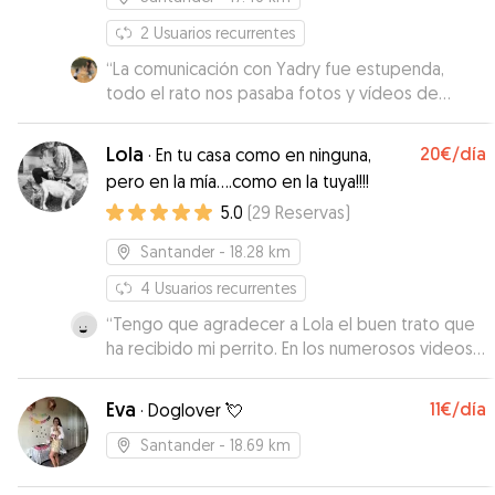
2
Usuarios recurrentes
“
La comunicación con Yadry fue estupenda,
todo el rato nos pasaba fotos y vídeos de
Weasley y se le veía muy bien. Si algún día
vuelvo a necesitar que alguien se quede con él,
Lola
20€
/día
·
En tu casa como en ninguna,
no dudaría en volver a escribirles a ella y a su
pero en la mía....como en la tuya!!!!
pareja 😊
”
5.0
(
29
Reservas
)
Santander
- 18.28 km
4
Usuarios recurrentes
“
Tengo que agradecer a Lola el buen trato que
ha recibido mi perrito. En los numerosos videos
que me ha ido mandando durante mi ausencia,
he podido comprobar cómo éste se
Eva
11€
/día
·
Doglover 💘
encontraba feliz acompañado por otra
compañía perruna que le ha hecho mi ausencia
Santander
- 18.69 km
mucho más agradable. Repetiré sin duda en
sucesivas ocasiones. Muchas gracias, Lola.
”