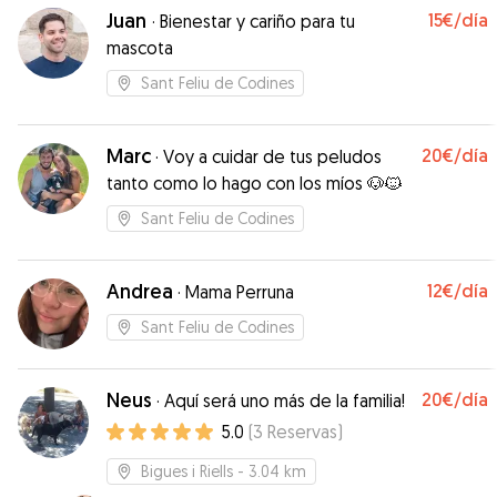
Juan
15€
/día
·
Bienestar y cariño para tu
mascota
Sant Feliu de Codines
Marc
20€
/día
·
Voy a cuidar de tus peludos
tanto como lo hago con los míos 🐶🐱
Sant Feliu de Codines
Andrea
12€
/día
·
Mama Perruna
Sant Feliu de Codines
Neus
20€
/día
·
Aquí será uno más de la familia!
5.0
(
3
Reservas
)
Bigues i Riells
- 3.04 km