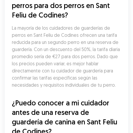
perros para dos perros en Sant 
Feliu de Codines?
La mayoría de los cuidadores de guarderías de 
perros en Sant Feliu de Codines ofrecen una tarifa 
reducida para un segundo perro en una reserva de 
guardería. Con un descuento del 50%, la tarifa diaria 
promedio sería de €27 para dos perros. Dado que 
los precios pueden variar, es mejor hablar 
directamente con tu cuidador de guardería para 
confirmar las tarifas específicas según las 
necesidades y requisitos individuales de tu perro.
¿Puedo conocer a mi cuidador 
antes de una reserva de 
guardería de canina en Sant Feliu 
de Codines?