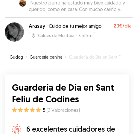
“
Nuestro perro ha estado muy bien cuidado y
querido, como en casa. Con mucho cariño y
mimo. La recomiendo sin lugar a dudas. Si
volviéramos a necesitar una cuidadora, sin lugar a
Arasay
20€
/día
·
Cuido de tu mejor amigo.
dudas repetiríamos.
”
Caldes de Montbui
- 3.51 km
Gudog
»
Guardería canina
»
Guardería de Día en Sant Feliu de Codines
Guardería de Día en Sant
Feliu de Codines
5
(
2
Valoraciones
)
6 excelentes cuidadores de