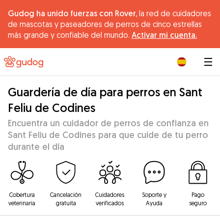
Gudog ha unido fuerzas con Rover,
la red de cuidadores
de mascotas y paseadores de perros de cinco estrellas
más grande y confiable del mundo.
Activar mi cuenta.
|
Guardería de día para perros en Sant
Feliu de Codines
Encuentra un cuidador de perros de confianza en
Sant Feliu de Codines para que cuide de tu perro
durante el día
Cobertura
Cancelación
Cuidadores
Soporte y
Pago
veterinaria
gratuita
verificados
Ayuda
seguro