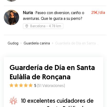
Nuria
25€
/día
·
Paseo con diversion, cariño o
aventuras. Que le gusta a su perro?
Barcelona
- 4.78 km
Gudog
»
Guardería canina
»
Guardería de Día en Santa Eulàlia de Ronçana
Guardería de Día en Santa
Eulàlia de Ronçana
5
(
51
Valoraciones
)
10 excelentes cuidadores de