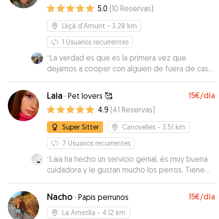
5.0
(
10
Reservas
)
Lliçà d'Amunt
- 3.28 km
1
Usuarios recurrentes
“
La verdad es que es la primera vez que
dejamos a cooper con alguien de fuera de casa
y la experiéncia ha sido muy positiva
”
Laia
15€
/día
·
Pet lovers 🥰
4.9
(
41
Reservas
)
Super Sitter
Canovelles
- 3.51 km
7
Usuarios recurrentes
“
Laia ha hecho un servicio genial, és muy buena
cuidadora y le gustan mucho los perros. Tiene
muy buena relacion con ellos.
”
Nacho
15€
/día
·
Papis perrunos
La Ametlla
- 4.12 km