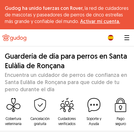
Gudog ha unido fuerzas con Rover,
la red de cuidadores
de mascotas y paseadores de perros de cinco estrellas
más grande y confiable del mundo.
Activar mi cuenta.
|
Guardería de día para perros en Santa
Eulàlia de Ronçana
Encuentra un cuidador de perros de confianza en
Santa Eulàlia de Ronçana para que cuide de tu
perro durante el día
Cobertura
Cancelación
Cuidadores
Soporte y
Pago
veterinaria
gratuita
verificados
Ayuda
seguro