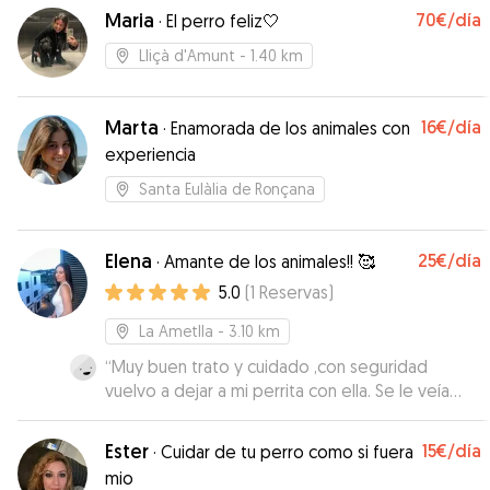
Maria
70€
/día
·
El perro feliz🤍
Lliçà d'Amunt
- 1.40 km
Marta
16€
/día
·
Enamorada de los animales con
experiencia
Santa Eulàlia de Ronçana
Elena
25€
/día
·
Amante de los animales!! 🥰
5.0
(
1
Reservas
)
La Ametlla
- 3.10 km
“
Muy buen trato y cuidado ,con seguridad
vuelvo a dejar a mi perrita con ella. Se le veía
contenta, muchas gracias
”
Ester
15€
/día
·
Cuidar de tu perro como si fuera
mio