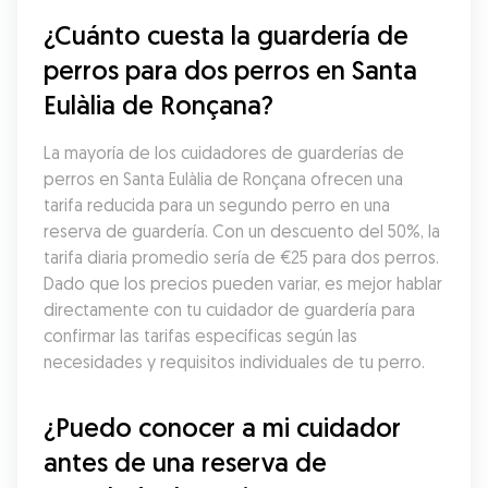
¿Cuánto cuesta la guardería de 
perros para dos perros en Santa 
Eulàlia de Ronçana?
La mayoría de los cuidadores de guarderías de 
perros en Santa Eulàlia de Ronçana ofrecen una 
tarifa reducida para un segundo perro en una 
reserva de guardería. Con un descuento del 50%, la 
tarifa diaria promedio sería de €25 para dos perros. 
Dado que los precios pueden variar, es mejor hablar 
directamente con tu cuidador de guardería para 
confirmar las tarifas específicas según las 
necesidades y requisitos individuales de tu perro.
¿Puedo conocer a mi cuidador 
antes de una reserva de 