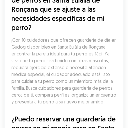
de perros en Santa Eulàlia de 
Ronçana que se ajuste a las 
necesidades específicas de mi 
perro?
¡Con 10 cuidadores que ofrecen guardería de día en 
Gudog disponibles en Santa Eulàlia de Ronçana, 
encontrar la pareja ideal para tu perro es fácil! Ya 
sea que tu perro sea tímido con otras mascotas, 
requiera ejercicio extenso o necesite atención 
médica especial, el cuidador adecuado está listo 
para cuidar a tu perro como un miembro más de la 
familia. Busca cuidadores para guardería de perros 
cerca de ti, compara perfiles, organiza un encuentro 
y presenta a tu perro a su nuevo mejor amigo.
¿Puedo reservar una guardería de 