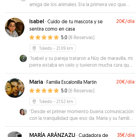
amiga de los animales. Era la primera vez que
dejaba a mis perritas fuera de casa y ha sido una
tranquilidad encontrar una cuidadora así.
”
Isabel
20€
/día
·
Cuido de tu mascota y se
sentira como en casa
5.0
(
8
Reservas
)
Toledo
- 21.09 km
“
Isabel y su pareja trataron a Núy de maravilla, mi
perra estaba en celo y tuvieron mucha cura que
no pasará nada con su perrito, e incluso
durmieron separados para evitar sustos
Maria
20€
/día
·
Familia Escalonilla Martin
nocturnos y vigilar a los peludos (su perro está
5.0
(
6
Reservas
)
castrado, pero queríamos evitar embarazos
psicológicos....) También cada poquito
Toledo
- 21.52 km
recibíamos alguna imagen de nuestra perrita
“
Desde el primer momento buena comunicación
que eso da mucha tranquilidad. En la hora de
con la tranquilidad que eso da. María y su familia
entrega y recogida también han sido muy
han sido muy amables, nos han informado a lo
puntuales y se adaptan a muchos horarios
largo del día y enviado fotos y han tratado a
diferentes. Así que por nuestra parte sólo
MARÍA ARÁNZAZU
35€
/día
·
Cuidadora de