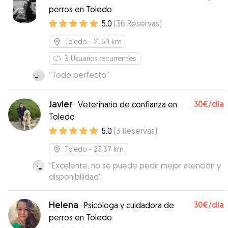
nuestra perrita estupendamente. Con sus
podemos dar las gracias, y que agrademos
perros en Toledo
comidas a sus horas, paseos y la tranquilidad de
enormemente el esfuerzo y dedicación que han
5.0
(
36
Reservas
)
estar en una casa fresquita, cómoda y
tenido con nuestro cachorro. Si volvemos a la
acompañada. Los recomiendo sin duda si estáis
zona no dudaremos en repetir!
”
Toledo
- 21.69 km
por Toledo o si venís al parque Puy du Fou ya
que está a 15 min de su casa. Una experiencia
3
Usuarios recurrentes
muy buena. Gracias por todo.
”
“
Todo perfecto
”
Javier
30€
/día
·
Veterinario de confianza en
Toledo
5.0
(
3
Reservas
)
Toledo
- 23.37 km
“
Excelente, no se puede pedir mejor atención y
disponibilidad
”
Helena
30€
/día
·
Psicóloga y cuidadora de
perros en Toledo