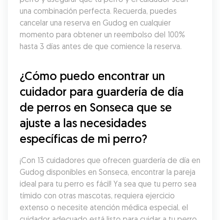
una combinación perfecta. Recuerda, puedes 
cancelar una reserva en Gudog en cualquier 
momento para obtener un reembolso del 100% 
hasta 3 días antes de que comience la reserva.
¿Cómo puedo encontrar un 
cuidador para guardería de día 
de perros en Sonseca que se 
ajuste a las necesidades 
específicas de mi perro?
¡Con 13 cuidadores que ofrecen guardería de día en 
Gudog disponibles en Sonseca, encontrar la pareja 
ideal para tu perro es fácil! Ya sea que tu perro sea 
tímido con otras mascotas, requiera ejercicio 
extenso o necesite atención médica especial, el 
cuidador adecuado está listo para cuidar a tu perro 