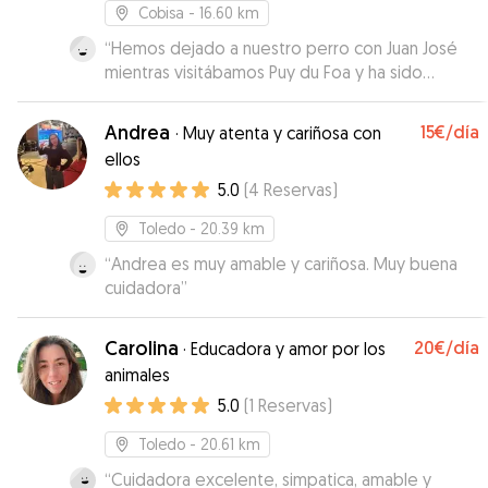
pero esos temores han quedado más que
Cobisa
- 16.60 km
resueltos. La han cogido un cariño especial lo
cual demostraron durante la despedida. Nos
“
Hemos dejado a nuestro perro con Juan José
temíamos la vuelta con unos perros nerviosos y
mientras visitábamos Puy du Foa y ha sido
con ansiedad, debido a la separación. No
perfecto. Siempre ha contestado a nuestras
solamente no ha ocurrido esto sino que se les
dudas enseguida y mientras Bruce ha estado
Andrea
15€
/día
·
Muy atenta y cariñosa con
nota relajados y felices. Pilar es una gran
con él y con su pareja, nos ha mandado fotos y
ellos
cuidadora, con dedicación, comportamiento
vídeos. Bruce se lo ha pasado genial con ellos y
5.0
(
4
Reservas
)
exquisito y entregada a nuestros amigos los
con sus perritos. Repetiría sin duda.
”
perros, igual que Alex, su pareja. La recomiendo
Toledo
- 20.39 km
al máximo.
”
“
Andrea es muy amable y cariñosa. Muy buena
cuidadora
”
Carolina
20€
/día
·
Educadora y amor por los
animales
5.0
(
1
Reservas
)
Toledo
- 20.61 km
“
Cuidadora excelente, simpatica, amable y