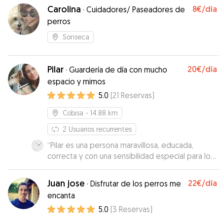
Carolina
8€
/día
·
Cuidadores/ Paseadores de
perros
Sonseca
Pilar
20€
/día
·
Guardería de día con mucho
espacio y mimos
5.0
(
21
Reservas
)
Cobisa
- 14.88 km
2
Usuarios recurrentes
“
Pilar es una persona maravillosa, educada,
correcta y con una sensibilidad especial para los
perros. Con disponibilidad absoluta y, siempre,
con ánimo de ayudar y resolver cualquier
Juan jose
22€
/día
·
Disfrutar de los perros me
problema que te pudiera surgir. Teníamos
encanta
muchos miedos, pues nunca habíamos dejado
5.0
(
3
Reservas
)
nuestros perros, (Chico y Wasabi), con nadie,