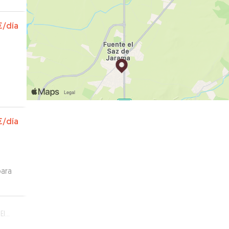
€
/día
€
/día
para
”
to