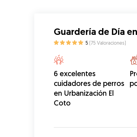
Guardería de Día en
5
(
75
Valoraciones
)
6 excelentes
Pr
cuidadores de perros
po
en Urbanización El
Coto