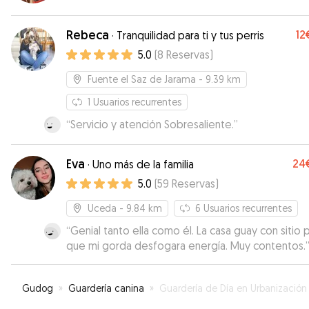
Rebeca
12
·
Tranquilidad para ti y tus perris
5.0
(
8
Reservas
)
Fuente el Saz de Jarama
- 9.39 km
1
Usuarios recurrentes
“
Servicio y atención Sobresaliente.
”
Eva
24
·
Uno más de la familia
5.0
(
59
Reservas
)
Uceda
- 9.84 km
6
Usuarios recurrentes
“
Genial tanto ella como él. La casa guay con sitio 
que mi gorda desfogara energía. Muy contentos.
Gudog
»
Guardería canina
»
Guardería de Día en Urbanización El Co