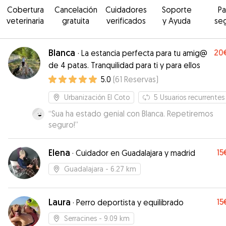
Cobertura
Cancelación
Cuidadores
Soporte
P
veterinaria
gratuita
verificados
y Ayuda
se
Blanca
20
·
La estancia perfecta para tu amig@
de 4 patas. Tranquilidad para ti y para ellos
5.0
(
61
Reservas
)
Urbanización El Coto
5
Usuarios recurrentes
“
Sua ha estado genial con Blanca. Repetiremos
seguro!
”
Elena
15
·
Cuidador en Guadalajara y madrid
Guadalajara
- 6.27 km
Laura
15
·
Perro deportista y equilibrado
Serracines
- 9.09 km