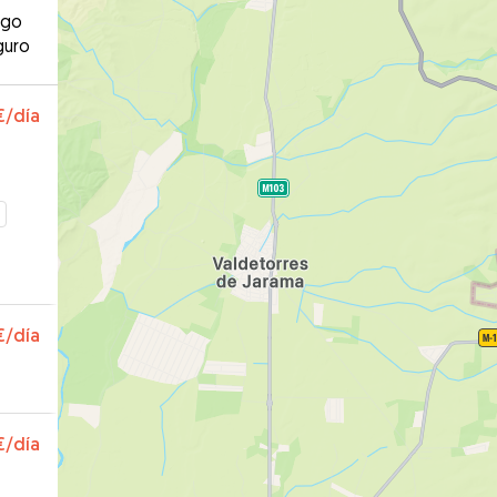
ago
guro
€
/día
€
/día
€
/día