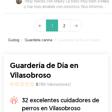
“
Muy felices con Maury. La trató muy bien a Milka
y fue muy amable con nosotros. Nos informó
todo lo que hizo Milka en nuestra ausencia y la
recibimos muy cuidada. Recomendable!
”
1
2
Gudog
»
Guardería canina
»
Guardería de Día en Vilasobroso
Guardería de Día en
Vilasobroso
0
(
180
Valoraciones
)
32 excelentes cuidadores de
perros en Vilasobroso