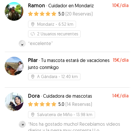
Ramon
10€
/día
·
Cuidador en Mondariz
5.0
(
20
Reservas
)
Mondariz
- 6.52 km
2
Usuarios recurrentes
“
excelente
”
Pilar
15€
/día
·
Tu mascota estará de vacaciones
junto conmkgo
A Gándara
- 12.40 km
Dora
14€
/día
·
Cuidadora de mascotas
5.0
(
14
Reservas
)
Salvaterra de Miño
- 13.98 km
“
Nos ha gostado mucho! Recebíamos videos
diarios y la perra muy contenta ! Lo