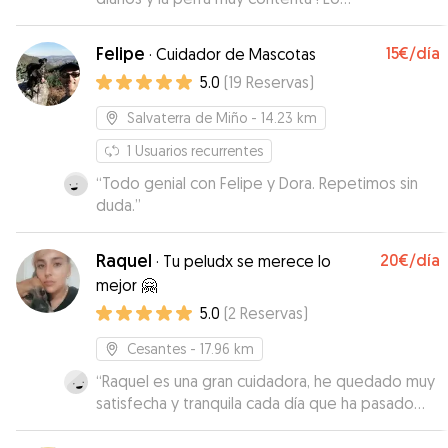
recomendamos!😊
”
Felipe
15€
/día
·
Cuidador de Mascotas
5.0
(
19
Reservas
)
Salvaterra de Miño
- 14.23 km
1
Usuarios recurrentes
“
Todo genial con Felipe y Dora. Repetimos sin
duda.
”
Raquel
20€
/día
·
Tu peludx se merece lo
mejor 🤗
5.0
(
2
Reservas
)
Cesantes
- 17.96 km
“
Raquel es una gran cuidadora, he quedado muy
satisfecha y tranquila cada día que ha pasado
con Sugus. La recomiendo al 100% y volveré a
contratar sus servicios sin duda.
”