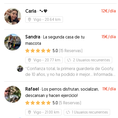
Carla
12€
/día
·
🐾💖
Vigo
- 20.64 km
Sandra
15€
/día
·
La segunda casa de tu
mascota
5.0
(
15
Reservas
)
Vigo
- 20.77 km
2
Usuarios recurrentes
“
Confianza total, la primera guardería de Goofy,
de 10 años, y no ha podido ir mejor... Informada
todo el tiempo, fotos, videos, paseos en la
naturaleza adaptados a Goofy y muy
Rafael
11€
/día
·
Los perros disfrutan, socializan,
profesional, sin duda será nuestra guardería de
descansan y hacen ejercicio!
referencia
”
5.0
(
5
Reservas
)
Vigo
- 21.00 km
1
Usuarios recurrentes