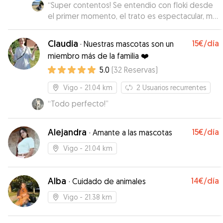
“
Super contentos! Se entendio con floki desde
el primer momento, el trato es espectacular, me
ha mandando videos de mi perro jugando con
los suyos y se nota que ha disfrutado mucho el
Claudia
15€
/día
·
Nuestras mascotas son un
día de hoy, vamos a repetir sin duda! Cuidador
miembro más de la familia ❤️
muy recomendable, muchas gracias por tratarlo
5.0
(
32
Reservas
)
como uno mas de la familia!
”
Vigo
- 21.04 km
2
Usuarios recurrentes
“
Todo perfecto!
”
Alejandra
15€
/día
·
Amante a las mascotas
Vigo
- 21.04 km
Alba
14€
/día
·
Cuidado de animales
Vigo
- 21.38 km