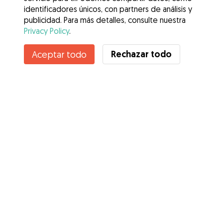
identificadores únicos, con partners de análisis y
publicidad. Para más detalles, consulte nuestra
Privacy Policy
.
Rechazar todo
Aceptar todo
Servicios
Cómo funciona
Sobre Gudog
Opiniones
Cobertura Veterinaria
Consejos para dueños de perros
Consejos para cuidadores