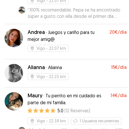
Vigo
- 22.07 km
“
100% recomendable. Pepa se ha encontrado
súper a gusto con ella desde el primer día.
Ahora cada vez que nos acercamos a la zona de
su casa, va toda contenta hacia su portal. Te
Andrea
20€
/día
·
Juegos y cariño para tu
envía fotos y vídeos de los paseos y trata con
mejor amig@
mucho cariño a las mascotas. Repetiremos
seguro!
”
Vigo
- 22.07 km
Alianna
15€
/día
·
Alianna
Vigo
- 22.23 km
Maury
14€
/día
·
Tu perrito en mi cuidado es
parte de mi familia.
5.0
(
12
Reservas
)
Vigo
- 22.39 km
1
Usuarios recurrentes