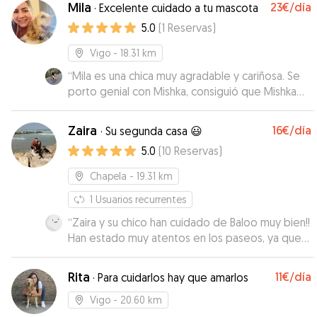
Mila
23€
/día
·
Excelente cuidado a tu mascota
5.0
(
1
Reservas
)
Vigo
- 18.31 km
“
Mila es una chica muy agradable y cariñosa. Se
porto genial con Mishka, consiguió que Mishka
no sintiera nuestra ausencia.
”
Zaira
16€
/día
·
Su segunda casa 😃
5.0
(
10
Reservas
)
Chapela
- 19.31 km
1
Usuarios recurrentes
“
Zaira y su chico han cuidado de Baloo muy bien!!
Han estado muy atentos en los paseos, ya que
Baloo se lo come todo, y le han tratado como
uno más. Baloo vuelve muy contento a casa.
Rita
11€
/día
·
Para cuidarlos hay que amarlos
Vamos a repetiras de una vez 😉
”
Vigo
- 20.60 km