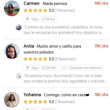
Carmen
16€
/día
·
Aliada perruna
5.0
(
1
Reservas
)
Vigo
- 21.39 km
“
Carmen es una excelente cuidadora, se nota
que le encantan los animales!! Hoy dejamos a
nuestras perritas Freya y Kira con ella, he de
decir que vinieron súper contentas. Estuvieron
Antia
15€
/día
·
Mucho amor y cariño para
en el parque y en los videos y fotos que me
vuestros peludos
mandó se les veían súper feliz, y entretenidas
5.0
(
5
Reservas
)
jugando. Desde el principio la comunicación con
Carmen ha sido de 10, es una chica muy
Vigo
- 22.06 km
1
Usuarios recurrentes
simpática y cariñosa, que al final es lo que
buscábamos. Si algún día nos vuelve hacer falta,
“
Excelente trato. Nos mandó fotos de lo bien
será con Carmen. No podéis dejar a vuestras
que estaba la perrita. Muy agradable y educada.
mascotas en mejores manos, sin duda la
Recomiendo
”
recomiendo 100% Muchísimas gracias por todo
Yohanna
18€
/día
·
Conmigo, como en casa❤️
Carmen ♥️
”
5.0
(
1
Reservas
)