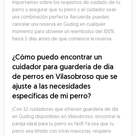
importantes sobre los requisitos de cuidado de tu 
perro y asegurar que tu perro y el cuidador sean 
una combinación perfecta. Recuerda, puedes 
cancelar una reserva en Gudog en cualquier 
momento para obtener un reembolso del 100% 
hasta 3 días antes de que comience la reserva.
¿Cómo puedo encontrar un 
cuidador para guardería de día 
de perros en Vilasobroso que se 
ajuste a las necesidades 
específicas de mi perro?
¡Con 32 cuidadores que ofrecen guardería de día 
en Gudog disponibles en Vilasobroso, encontrar la 
pareja ideal para tu perro es fácil! Ya sea que tu 
perro sea tímido con otras mascotas, requiera 