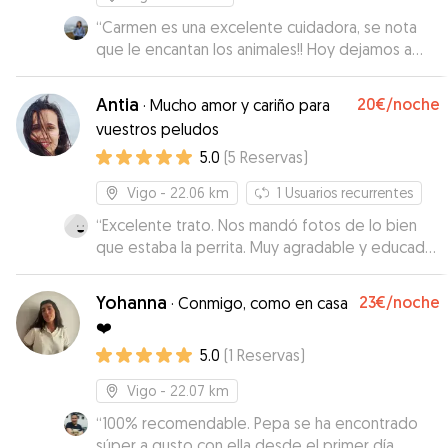
“
Carmen es una excelente cuidadora, se nota
que le encantan los animales!! Hoy dejamos a
nuestras perritas Freya y Kira con ella, he de
decir que vinieron súper contentas. Estuvieron
Antia
20€
/noche
·
Mucho amor y cariño para
en el parque y en los videos y fotos que me
vuestros peludos
mandó se les veían súper feliz, y entretenidas
5.0
(
5
Reservas
)
jugando. Desde el principio la comunicación con
Carmen ha sido de 10, es una chica muy
Vigo
- 22.06 km
1
Usuarios recurrentes
simpática y cariñosa, que al final es lo que
buscábamos. Si algún día nos vuelve hacer falta,
“
Excelente trato. Nos mandó fotos de lo bien
será con Carmen. No podéis dejar a vuestras
que estaba la perrita. Muy agradable y educada.
mascotas en mejores manos, sin duda la
Recomiendo
”
recomiendo 100% Muchísimas gracias por todo
Yohanna
23€
/noche
·
Conmigo, como en casa
Carmen ♥️
”
❤️
5.0
(
1
Reservas
)
Vigo
- 22.07 km
“
100% recomendable. Pepa se ha encontrado
súper a gusto con ella desde el primer día.