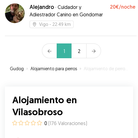
recibimos muy cuidada. Recomendable!
”
Alejandro
20€
/noche
·
Cuidador y
Adiestrador Canino en Gondomar
Vigo
- 22.49 km
1
2
Gudog
»
Alojamiento para perros
»
Alojamiento de perros en Vilasobroso
Alojamiento en
Vilasobroso
0
(
176
Valoraciones
)