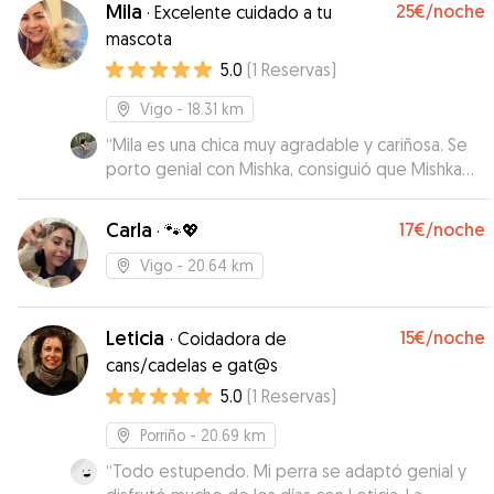
Mila
25€
/noche
·
Excelente cuidado a tu
mascota
5.0
(
1
Reservas
)
Vigo
- 18.31 km
“
Mila es una chica muy agradable y cariñosa. Se
porto genial con Mishka, consiguió que Mishka
no sintiera nuestra ausencia.
”
Carla
17€
/noche
·
🐾💖
Vigo
- 20.64 km
Leticia
15€
/noche
·
Coidadora de
cans/cadelas e gat@s
5.0
(
1
Reservas
)
Porriño
- 20.69 km
“
Todo estupendo. Mi perra se adaptó genial y