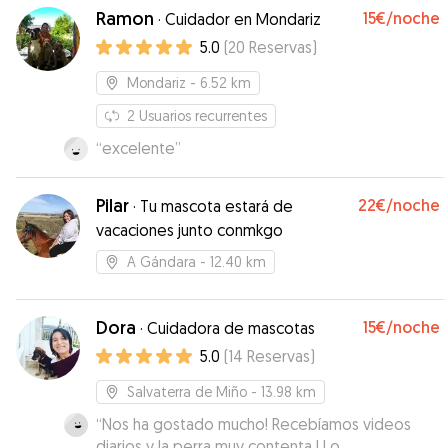
Ramon
15€
/noche
·
Cuidador en Mondariz
5.0
(
20
Reservas
)
Mondariz
- 6.52 km
2
Usuarios recurrentes
“
excelente
”
Pilar
22€
/noche
·
Tu mascota estará de
vacaciones junto conmkgo
A Gándara
- 12.40 km
Dora
15€
/noche
·
Cuidadora de mascotas
5.0
(
14
Reservas
)
Salvaterra de Miño
- 13.98 km
“
Nos ha gostado mucho! Recebíamos videos
diarios y la perra muy contenta ! Lo