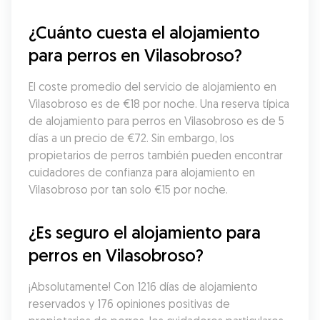
¿Cuánto cuesta el alojamiento 
para perros en Vilasobroso?
El coste promedio del servicio de alojamiento en 
Vilasobroso es de €18 por noche. Una reserva típica 
de alojamiento para perros en Vilasobroso es de 5 
días a un precio de €72. Sin embargo, los 
propietarios de perros también pueden encontrar 
cuidadores de confianza para alojamiento en 
Vilasobroso por tan solo €15 por noche.
¿Es seguro el alojamiento para 
perros en Vilasobroso?
¡Absolutamente! Con 1216 días de alojamiento 
reservados y 176 opiniones positivas de 