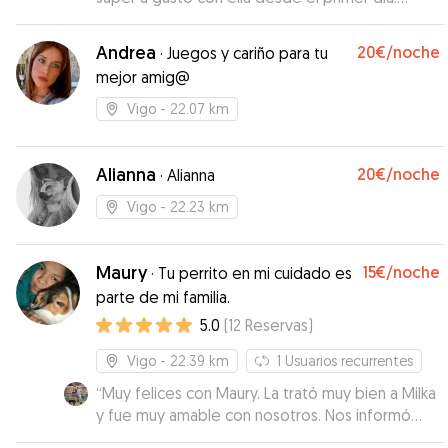
Ahora cada vez que nos acercamos a la zona de
su casa, va toda contenta hacia su portal. Te
Andrea
20€
/noche
·
Juegos y cariño para tu
envía fotos y vídeos de los paseos y trata con
mejor amig@
mucho cariño a las mascotas. Repetiremos
seguro!
”
Vigo
- 22.07 km
Alianna
20€
/noche
·
Alianna
Vigo
- 22.23 km
Maury
15€
/noche
·
Tu perrito en mi cuidado es
parte de mi familia.
5.0
(
12
Reservas
)
Vigo
- 22.39 km
1
Usuarios recurrentes
“
Muy felices con Maury. La trató muy bien a Milka
y fue muy amable con nosotros. Nos informó
todo lo que hizo Milka en nuestra ausencia y la