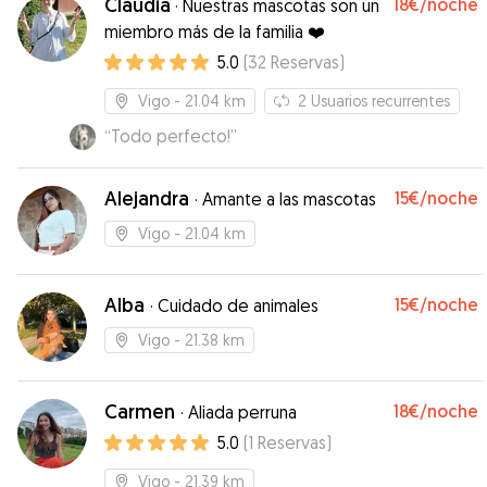
Claudia
18€
/noche
·
Nuestras mascotas son un
día de hoy, vamos a repetir sin duda! Cuidador
miembro más de la familia ❤️
muy recomendable, muchas gracias por tratarlo
5.0
(
32
Reservas
)
como uno mas de la familia!
”
Vigo
- 21.04 km
2
Usuarios recurrentes
“
Todo perfecto!
”
Alejandra
15€
/noche
·
Amante a las mascotas
Vigo
- 21.04 km
Alba
15€
/noche
·
Cuidado de animales
Vigo
- 21.38 km
Carmen
18€
/noche
·
Aliada perruna
5.0
(
1
Reservas
)
Vigo
- 21.39 km