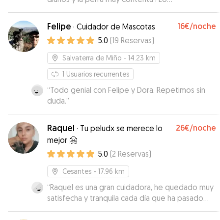
recomendamos!😊
”
Felipe
16€
/noche
·
Cuidador de Mascotas
5.0
(
19
Reservas
)
Salvaterra de Miño
- 14.23 km
1
Usuarios recurrentes
“
Todo genial con Felipe y Dora. Repetimos sin
duda.
”
Raquel
26€
/noche
·
Tu peludx se merece lo
mejor 🤗
5.0
(
2
Reservas
)
Cesantes
- 17.96 km
“
Raquel es una gran cuidadora, he quedado muy
satisfecha y tranquila cada día que ha pasado
con Sugus. La recomiendo al 100% y volveré a
contratar sus servicios sin duda.
”