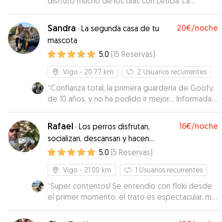
disfrutó mucho de los días con Leticia. La
cuidaron con muchísimo cariño, hasta el punto de
que no quería volver a casa, a pesar de todos
Sandra
20€
/noche
·
La segunda casa de tu
sus miedos y dificultades para estar con
mascota
desconocidos. Recibí muchas fotos durante la
5.0
(
15
Reservas
)
estancia y me inspiró total confianza. Repetiré
seguro.
”
Vigo
- 20.77 km
2
Usuarios recurrentes
“
Confianza total, la primera guardería de Goofy,
de 10 años, y no ha podido ir mejor... Informada
todo el tiempo, fotos, videos, paseos en la
naturaleza adaptados a Goofy y muy
Rafael
16€
/noche
·
Los perros disfrutan,
profesional, sin duda será nuestra guardería de
socializan, descansan y hacen
referencia
”
ejercicio!
5.0
(
5
Reservas
)
Vigo
- 21.00 km
1
Usuarios recurrentes
“
Super contentos! Se entendio con floki desde
el primer momento, el trato es espectacular, me
ha mandando videos de mi perro jugando con
los suyos y se nota que ha disfrutado mucho el