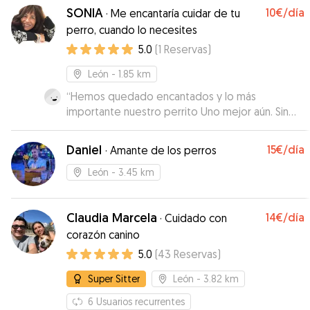
SONIA
10€
/día
·
Me encantaría cuidar de tu
perro, cuando lo necesites
5.0
(
1
Reservas
)
León
- 1.85 km
“
Hemos quedado encantados y lo más
importante nuestro perrito Uno mejor aún. Sin
duda repetiremos. Se adapta a todo y muy
servicial. Muchas gracias
”
Daniel
15€
/día
·
Amante de los perros
León
- 3.45 km
Claudia Marcela
14€
/día
·
Cuidado con
corazón canino
5.0
(
43
Reservas
)
Super Sitter
León
- 3.82 km
6
Usuarios recurrentes