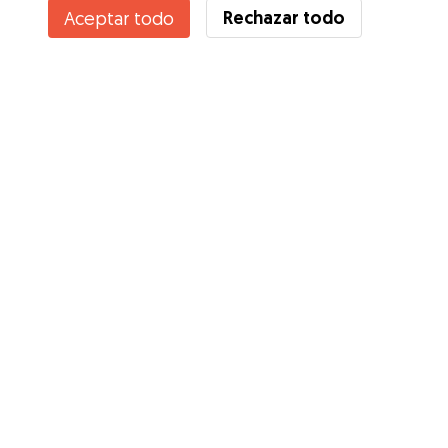
Rechazar todo
Aceptar todo
Servicios
Cómo funciona
Sobre Gudog
Opiniones
Cobertura Veterinaria
Consejos para dueños de perros
Consejos para cuidadores
Hazte cuidador
Blog