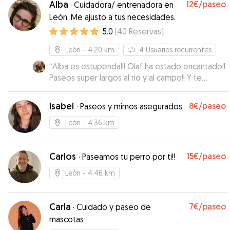
Alba
12€
/paseo
·
Cuidadora/ entrenadora en
León. Me ajusto a tus necesidades.
5.0
(
40
Reservas
)
León
- 4.20 km
4
Usuarios recurrentes
“
Alba es estupenda!!! Olaf ha estado encantado!!
Paseos super largos al rio y al campo!! Y te
mantiene informada en todo momento
mandado muchos videos y fotos!!! Muy
Isabel
8€
/paseo
·
Paseos y mimos asegurados
recomendable!!
”
León
- 4.36 km
Carlos
15€
/paseo
·
Paseamos tu perro por ti!!
León
- 4.46 km
Carla
7€
/paseo
·
Cuidado y paseo de
mascotas