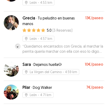
León
- 4.53 km
Grecia
13€
/paseo
·
Tu peludito en buenas
manos
5.0
(
3
Reservas
)
León
- 4.57 km
“
Quedamos encantados con Grecia, al marchar la
perrita quería marchar con ella con eso lo digo
todo, nos ha mantenidos informados del estado
de la perrita y nos ha enviado fotos. Mejor
Sara
10€
/paseo
·
Dejamos huella🐶
imposible.
”
La Virgen del Camino
- 4.59 km
Pilar
7€
/paseo
·
Dog Walker
León
- 4.71 km