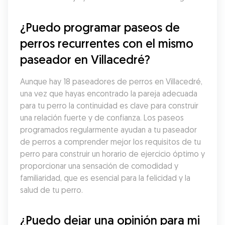
¿Puedo programar paseos de 
perros recurrentes con el mismo 
paseador en Villacedré?
Aunque hay 18 paseadores de perros en Villacedré, 
una vez que hayas encontrado la pareja adecuada 
para tu perro la continuidad es clave para construir 
una relación fuerte y de confianza. Los paseos 
programados regularmente ayudan a tu paseador 
de perros a comprender mejor los requisitos de tu 
perro para construir un horario de ejercicio óptimo y 
proporcionar una sensación de comodidad y 
familiaridad, que es esencial para la felicidad y la 
salud de tu perro.
¿Puedo dejar una opinión para mi 