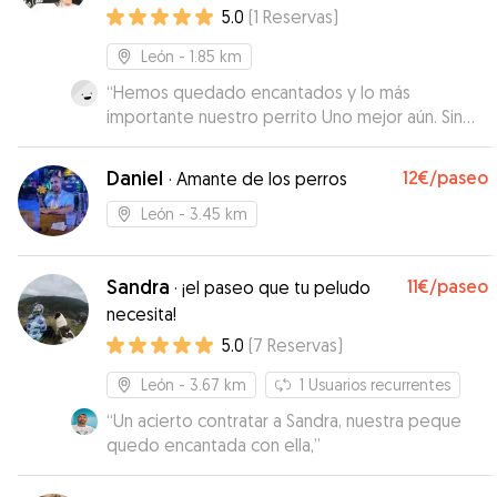
5.0
(
1
Reservas
)
León
- 1.85 km
“
Hemos quedado encantados y lo más
importante nuestro perrito Uno mejor aún. Sin
duda repetiremos. Se adapta a todo y muy
servicial. Muchas gracias
”
Daniel
12€
/paseo
·
Amante de los perros
León
- 3.45 km
Sandra
11€
/paseo
·
¡el paseo que tu peludo
necesita!
5.0
(
7
Reservas
)
León
- 3.67 km
1
Usuarios recurrentes
“
Un acierto contratar a Sandra, nuestra peque
quedo encantada con ella,
”