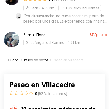
León
- 4.99 km
1
Usuarios recurrentes
“
Por circunstancias, no pude sacar a mi perra de
paseo por unos días. La experiencia con Irina ha
sido estupenda. Se ha encargado de unos
paseos largos y tranquilos, además de todos los
Elena
8€
/paseo
·
Elena
mimos del mundo. Mi perra se encariño con ella
y su perrito desde el minuto uno y se iba muy
La Virgen del Camino
- 4.99 km
contenta con ellos. Por cierto, yo también los he
disfrutado como si estuviera a través de unos
vídeos supergeniales!!!. Repetiremos, sin duda.
”
Gudog
»
Paseo de perros
»
Paseo en Villacedré
Paseo en Villacedré
0
(
52
Valoraciones
)