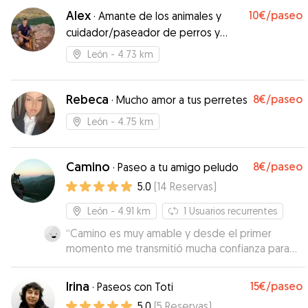
Alex
10€
/paseo
·
Amante de los animales y
cuidador/paseador de perros y
gatos
León
- 4.73 km
Rebeca
8€
/paseo
·
Mucho amor a tus perretes
León
- 4.75 km
Camino
8€
/paseo
·
Paseo a tu amigo peludo
5.0
(
14
Reservas
)
León
- 4.91 km
1
Usuarios recurrentes
“
Camino es muy amable y desde el primer
momento me transmitió mucha confianza para
dejar a Curro, se nota que le gustan los perros y
que tiene experiencia. Sin duda contare con ella
Irina
15€
/paseo
·
Paseos con Toti
si vuelvo a necesitarlo.
”
5.0
(
5
Reservas
)