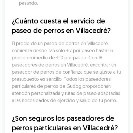
pasando.
¿Cuánto cuesta el servicio de 
paseo de perros en Villacedré?
El precio de un paseo de perros en Villacedré 
comienza desde tan solo €7 por paseo hasta un 
precio promedio de €10 por paseo. Con 18 
paseadores de perros en Villacedré, encontrar un 
paseador de perros de confianza que se ajuste a tu 
presupuesto es sencillo. Todos los paseadores 
particulares de perros de Gudog proporcionan 
atención personalizada y rutas de paseo adaptadas 
a las necesidades de ejercicio y salud de tu perro.
¿Son seguros los paseadores de 
perros particulares en Villacedré?