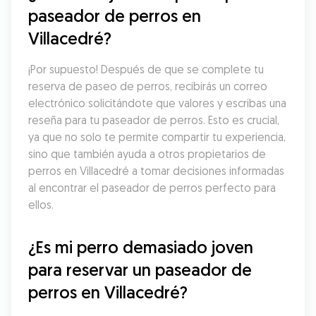
paseador de perros en 
Villacedré?
¡Por supuesto! Después de que se complete tu 
reserva de paseo de perros, recibirás un correo 
electrónico solicitándote que valores y escribas una 
reseña para tu paseador de perros. Esto es crucial, 
ya que no solo te permite compartir tu experiencia, 
sino que también ayuda a otros propietarios de 
perros en Villacedré a tomar decisiones informadas 
al encontrar el paseador de perros perfecto para 
ellos.
¿Es mi perro demasiado joven 
para reservar un paseador de 
perros en Villacedré?