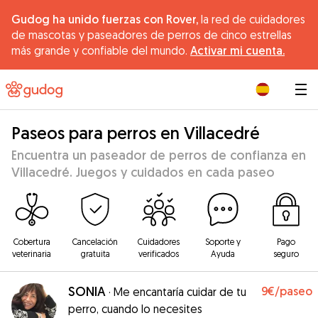
Gudog ha unido fuerzas con Rover,
la red de cuidadores
de mascotas y paseadores de perros de cinco estrellas
más grande y confiable del mundo.
Activar mi cuenta.
|
Paseos para perros en Villacedré
Encuentra un paseador de perros de confianza en
Villacedré. Juegos y cuidados en cada paseo
Cobertura
Cancelación
Cuidadores
Soporte y
Pago
veterinaria
gratuita
verificados
Ayuda
seguro
SONIA
9€
/paseo
·
Me encantaría cuidar de tu
perro, cuando lo necesites