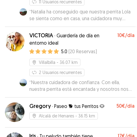
11
Usuarios recurrentes
“
Natalia ha conseguido que nuestra perrita Lola
se sienta como en casa, una cuidadora muy
recomendable, alguien en quien confiar nuestros
peludos
”
VICTORIA
10€
/día
·
Guardería de día en
entorno ideal
5.0
(
20
Reservas
)
Villalbilla
- 36.07 km
2
Usuarios recurrentes
“
Nuestra cuidadora de confianza. Con ella,
nuestra perrita está encantada y nosotros nos
quedamos muy tranquilos. Es amable, agradable,
simpática y sobretodo muy cuidadosa con
Gregory
50€
/día
·
Paseo 🐕 tus Perritos 🐶
nuestra perrita, sabe perfectamente adaptarse
a sus necesidades y se preocupa porque esté
Alcalá de Henares
- 36.15 km
lo mejor posible durante su estancia. Mil gracias
por cuidar tan bien a Nunita.
”
Iris
17€
/día
·
Tu peludo también tiene