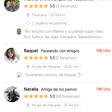
5.0
(
9
Reservas
)
Taracena
- 35.58 km
2
Usuarios recurrentes
“
Río estuvo con Marina y su pareja super bien.
Nos fuimos de viaje tranquilos. Repetiremos
seguro en el futuro. Muchas gracias.
”
Raquel
16€
/día
·
Paseando con amigos
5.0
(
5
Reservas
)
Alcalá de Henares
- 35.82 km
“
Excelente servicio de Raquel 👌
”
Natalia
19€
/día
·
Amiga de los perros
5.0
(
66
Reservas
)
Alcalá de Henares
- 35.94 km