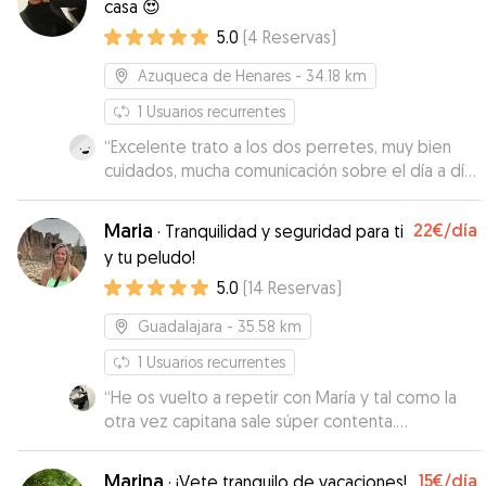
casa 😍
5.0
(
4
Reservas
)
Azuqueca de Henares
- 34.18 km
1
Usuarios recurrentes
“
Excelente trato a los dos perretes, muy bien
cuidados, mucha comunicación sobre el día a día
y también con fotos y vídeos de ellos
”
Maria
22€
/día
·
Tranquilidad y seguridad para ti
y tu peludo!
5.0
(
14
Reservas
)
Guadalajara
- 35.58 km
1
Usuarios recurrentes
“
He os vuelto a repetir con María y tal como la
otra vez capitana sale súper contenta.
Volveremos a repetir.
”
Marina
15€
/día
·
¡Vete tranquilo de vacaciones!