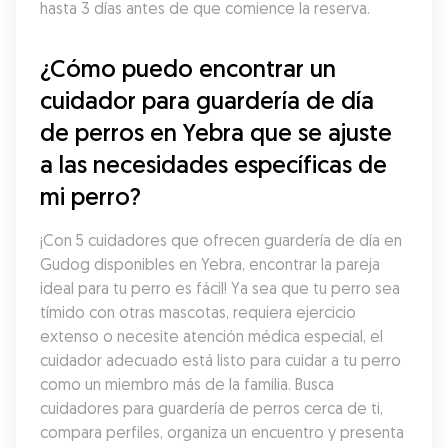
hasta 3 días antes de que comience la reserva.
¿Cómo puedo encontrar un 
cuidador para guardería de día 
de perros en Yebra que se ajuste 
a las necesidades específicas de 
mi perro?
¡Con 5 cuidadores que ofrecen guardería de día en 
Gudog disponibles en Yebra, encontrar la pareja 
ideal para tu perro es fácil! Ya sea que tu perro sea 
tímido con otras mascotas, requiera ejercicio 
extenso o necesite atención médica especial, el 
cuidador adecuado está listo para cuidar a tu perro 
como un miembro más de la familia. Busca 
cuidadores para guardería de perros cerca de ti, 
compara perfiles, organiza un encuentro y presenta 