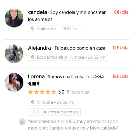
candela
8€
/día
·
Soy candela y me encantan
los animales
Chiloeches
- 29.25 km
Alejandra
12€
/día
·
Tu peludo como en casa
Los Santos de la Humosa
- 29.33 km
Lorena
18€
/día
·
Somos una Familia Feliz🐶🐶
🐈‍⬛❣️
5.0
(
8
Reservas
)
Villalbilla
- 29.56 km
2
Usuarios recurrentes
“
Recomiendo a el 100%,muy atenta en todo
momento,Rambo estuve muy bien cuidado
”