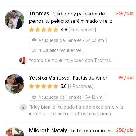
Thomas
25€
/día
·
Cuidador y paseador de
perros, tu peludito será mimado y feliz
4.8
(
16
Reservas
)
Azuqueca de Henares
- 34.03 km
4
Usuarios recurrentes
“
como siempre, muy bien con Thomas
”
Yessika Vanessa
8€
/día
·
Patitas de Amor
5.0
(
2
Reservas
)
Azuqueca de Henares
- 34.12 km
“
Muy bien, el cuidado ha sido excelente y la
información hacia nosotros muy buena
”
Mildreth Nataly
25€
/día
·
Tu tesoro como en