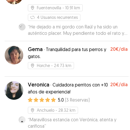
Fuentenovilla
- 10.91 km
4
Usuarios recurrentes
“
He dejado a mi gordo con Raúl y ha sido un
auténtico placer. Muy pendiente todo el rato y
jugando mucho con el. En todo momento me
enviaba fotos y vídeos de el. Da mucha
Gema
20€
/día
·
Tranquilidad para tus perros y
tranquilidad tener cuidadores así! Lo
gatos.
recomiendo.
”
Horche
- 24.73 km
Veronica
20€
/día
·
Cuidadora perritos con +10
años de experiencia!
5.0
(
3
Reservas
)
Anchuelo
- 28.32 km
“
Maravillosa estancia con Verónica, atenta y
cariñosa
”