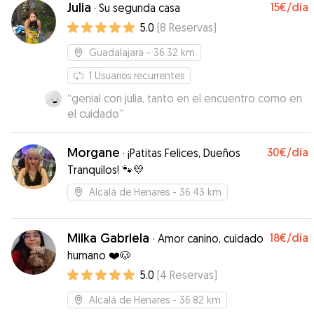
Julia
15€
/día
·
Su segunda casa
cuidar a los perretes y que todo el mundo esté
5.0
(
8
Reservas
)
contento. La verdad que ha sido una buena
sorpresa! Además está muy disponible y se
Guadalajara
- 36.32 km
agradece. Gracias a ella estoy más tranquila con
que mi perra esté feliz!
1
Usuarios recurrentes
”
“
genial con julia, tanto en el encuentro como en
el cuidado
”
Morgane
30€
/día
·
¡Patitas Felices, Dueños
Tranquilos! 🐾💛
Alcalá de Henares
- 36.43 km
Milka Gabriela
18€
/día
·
Amor canino, cuidado
humano ❤️🐶
5.0
(
4
Reservas
)
Alcalá de Henares
- 36.82 km