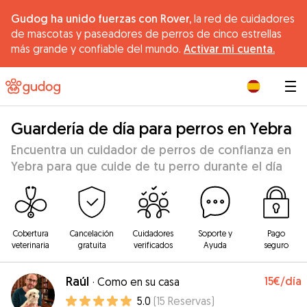
Gudog ha unido fuerzas con Rover,
la red de cuidadores
de mascotas y paseadores de perros de cinco estrellas
más grande y confiable del mundo.
Activar mi cuenta.
|
Guardería de día para perros en Yebra
Encuentra un cuidador de perros de confianza en
Yebra para que cuide de tu perro durante el día
Cobertura
Cancelación
Cuidadores
Soporte y
Pago
veterinaria
gratuita
verificados
Ayuda
seguro
Raúl
15€
/día
·
Como en su casa
5.0
(
15
Reservas
)