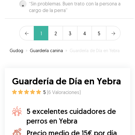
“
Sin problemas. Buen trato con la persona a
cargo de la perra
”
1
2
3
4
5
Gudog
»
Guardería canina
»
Guardería de Día en Yebra
Guardería de Día en Yebra
5
(
6
Valoraciones
)
5 excelentes cuidadores de
perros en Yebra
Precio medio de 15€ por día