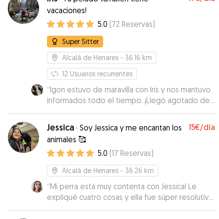
vacaciones!
5.0
(
72
Reservas
)
Super Sitter
Alcalá de Henares
- 36.16 km
12
Usuarios recurrentes
“
Igon estuvo de maravilla con Iris y nos mantuvo
informados todo el tiempo. ¡Llegó agotado de
lo bien que se lo pasó!
”
Jessica
15€
/día
·
Soy Jessica y me encantan los
animales 🥰
5.0
(
17
Reservas
)
Alcalá de Henares
- 36.26 km
“
Mi perra está muy contenta con Jessica! Le
expliqué cuatro cosas y ella fue súper resolutiva
para que el paseo fuese genial y eso que yo no
estaba para explicarle. Se le nota que le gusta