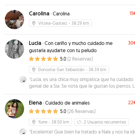
Carolina
15
·
Carolina
Vitoria-Gasteiz
- 38.29 km
Lucia
30
·
Con cariño y mucho cuidado me
gustaría ayudarte con tu peludo
5.0
(
2
Reservas
)
Donostia-San Sebastián
- 38.39 km
“
Lucia, es una chica muy simpática que ha cuidado
genial de a Sia. Se nota que le gustan los perros. 
mía, lo ha pasado genial. Gracias
”
Elena
22
·
Cuidado de animales
5.0
(
26
Reservas
)
Yurre
- 38.50 km
2
Usuarios recurrentes
“
Excelente! Que bien ha tratado a Nala y nos ha id