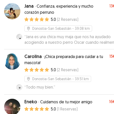
Jana
13
·
Confianza, experiencia y mucho
corazón perruno
5.0
(
2
Reservas
)
Donostia-San Sebastián
- 39.08 km
“
Jana es una chica muy maja que nos ha ayudado
acogiendo a nuestro perro Oscar cuando realmen
necesitábamos y con poco tiempo de antelación.
Oscar ha vuelto a casa muy feliz y tranquilo, y nos
Carolina
15
·
¡Chica preparada para cuidar a tu
aun mas!
”
mascota!
5.0
(
2
Reservas
)
Donostia-San Sebastián
- 39.51 km
“
Todo muy bien.
”
Eneko
16
·
Cuidamos de tu mejor amigo
5.0
(
1
Reservas
)