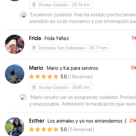
Vitoria-Gasteiz
- 39.74 km
“
Excelente cuidador. Pelú ha estado perfectamen
atendido en todo momento y con información pa
Muy recomendable. Repetiremos. Gracias, Eneko.
Frida
11
·
Frida Yáñez
Donostia-San Sebastián
- 39.77 km
Mario
15
·
Mario y Kai para serviros.
5.0
(
1
Reservas
)
Vitoria-Gasteiz
- 39.85 km
“
Mario resultó ser un estupendo cuidador. Profesi
y responsable. Administró la medicación que nues
border collie necesita y cuidó de su bienestar en
momento. Muchas gracias, Mario. Repetiremos
”
Esther
25
·
Los animales y yo nos entendemos :)
5.0
(
11
Reservas
)