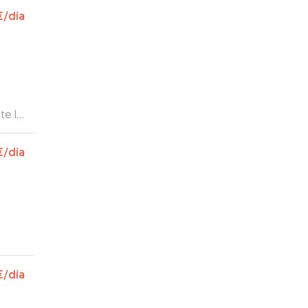
€
/día
te lo
otros
€
/día
€
/día