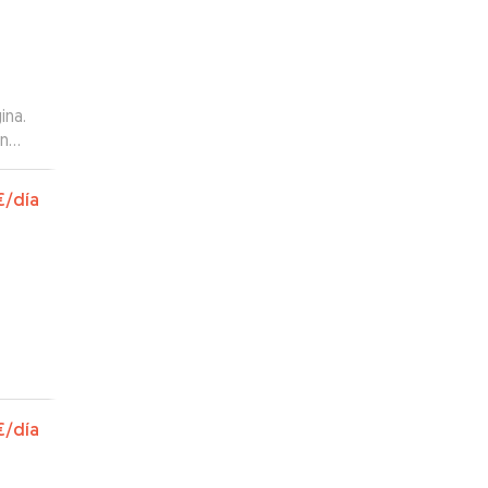
ina.
on
€
/día
€
/día