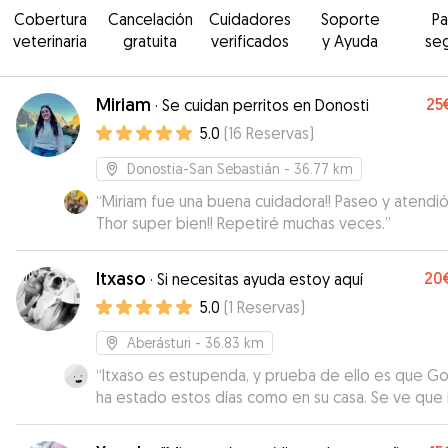
Cobertura
Cancelación
Cuidadores
Soporte
P
veterinaria
gratuita
verificados
y Ayuda
se
Miriam
25
·
Se cuidan perritos en Donosti
5.0
(
16
Reservas
)
Donostia-San Sebastián
- 36.77 km
“
Miriam fue una buena cuidadora!! Paseo y atendió
Thor super bien!! Repetiré muchas veces.
”
Itxaso
20
·
Si necesitas ayuda estoy aquí
5.0
(
1
Reservas
)
Aberásturi
- 36.83 km
“
Itxaso es estupenda, y prueba de ello es que Go
ha estado estos días como en su casa. Se ve que
hecho actividades por las fotos que enviaba y lo
cansadito que vino jejeje Totalmente recomendab