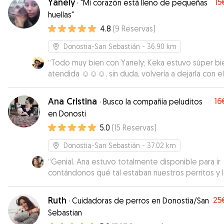
Yanely
15
·
"Mi corazón está lleno de pequeñas
huellas"
4.8
(
9
Reservas
)
Donostia-San Sebastián
- 36.90 km
“
Todo muy bien con Yanely; Keka estuvo súper bi
atendida ☺️☺️☺️, sin duda, volvería a dejarla con ell
Ana Cristina
16
·
Busco la compañía peluditos
en Donosti
5.0
(
15
Reservas
)
Donostia-San Sebastián
- 37.02 km
“
Genial. Ana estuvo totalmente disponible para ir
contándonos qué tal estaban nuestros perritos y 
mimó mucho. Volvieron relajados y contentos. At
perfectamente sus necesidades nutricionales (ale
Ruth
25
·
Cuidadoras de perros en Donostia/San
y dieta natural), afectivas y demás, por lo que nos
Sebastian
sentimos super tranquilos y contentos de haber