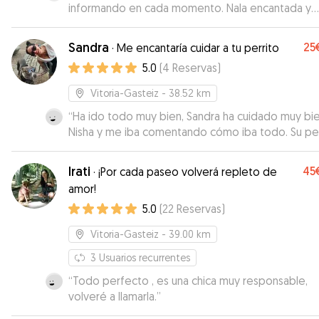
informando en cada momento. Nala encantada y
agotada de tanto jugar!
”
Sandra
25
·
Me encantaría cuidar a tu perrito
5.0
(
4
Reservas
)
Vitoria-Gasteiz
- 38.52 km
“
Ha ido todo muy bien, Sandra ha cuidado muy bi
Nisha y me iba comentando cómo iba todo. Su pe
un bendito, se llevará bien con cualquier perro.
Recomendable.
”
Irati
45
·
¡Por cada paseo volverá repleto de
amor!
5.0
(
22
Reservas
)
Vitoria-Gasteiz
- 39.00 km
3
Usuarios recurrentes
“
Todo perfecto , es una chica muy responsable,
volveré a llamarla.
”