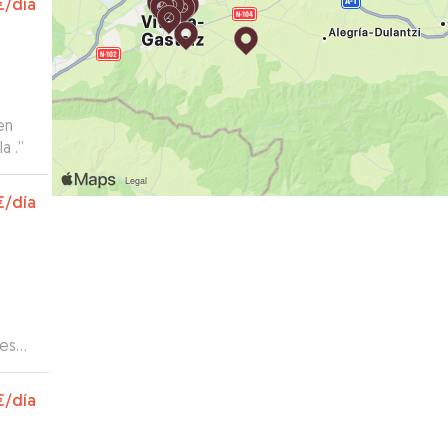
€
/día
en
a .
”
€
/día
les
endió
rgias
€
/día