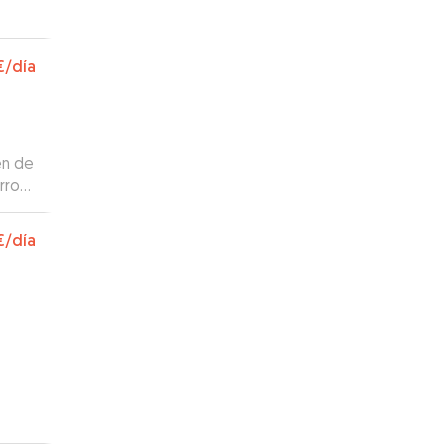
€
/día
en de
rro
€
/día