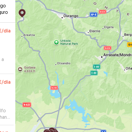
ago
guro
€
/día
 a
€
/día
lfo
 han
le!!
”