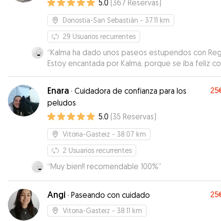
5.0
(
367
Reservas
)
podido contar con ella para cuidarles. ¡Mil gracias!
”
Donostia-San Sebastián
- 37.11 km
29
Usuarios recurrentes
“
Kalma ha dado unos paseos estupendos con Reg
Estoy encantada por Kalma, porque se iba feliz c
Regina y por mí, por la tranquilidad de saber que
estaba en buenas manos. Muchas gracias.
”
Enara
25
·
Cuidadora de confianza para los
peludos
5.0
(
35
Reservas
)
Vitoria-Gasteiz
- 38.07 km
2
Usuarios recurrentes
“
Muy bien!! recomendable 100%
”
Angi
25
·
Paseando con cuidado
Vitoria-Gasteiz
- 38.11 km