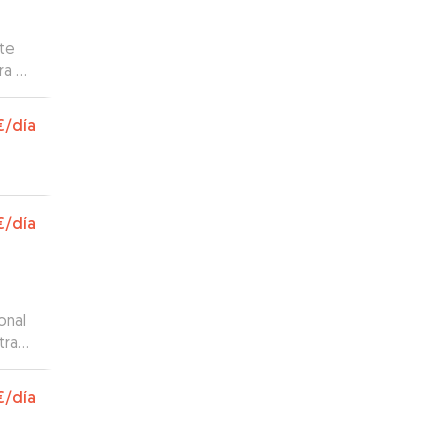
te
ra mí
”
€
/día
€
/día
onal
tra
 todo
€
/día