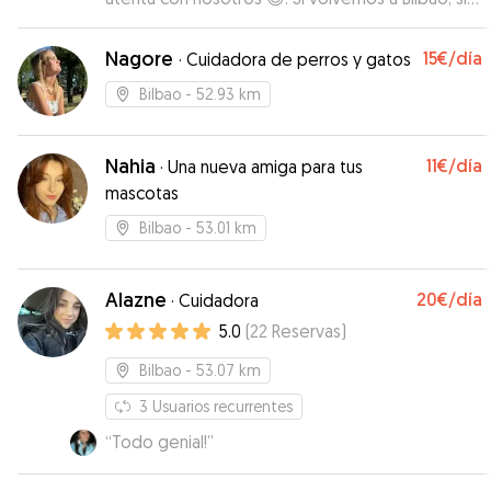
duda sabemos dónde puede pasar Lana un día
tan contenta con Cody y Mikaela ❤️.
”
Nagore
15€
/día
·
Cuidadora de perros y gatos
Bilbao
- 52.93 km
Nahia
11€
/día
·
Una nueva amiga para tus
mascotas
Bilbao
- 53.01 km
Alazne
20€
/día
·
Cuidadora
5.0
(
22
Reservas
)
Bilbao
- 53.07 km
3
Usuarios recurrentes
“
Todo genial!
”