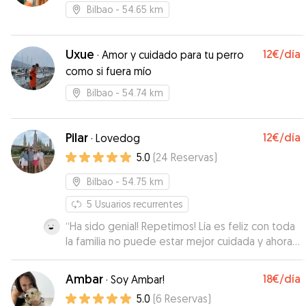
Bilbao
- 54.65 km
Uxue
12€
/día
·
Amor y cuidado para tu perro
como si fuera mío
Bilbao
- 54.74 km
Pilar
12€
/día
·
Lovedog
5.0
(
24
Reservas
)
Bilbao
- 54.75 km
5
Usuarios recurrentes
“
Ha sido genial! Repetimos! Lía es feliz con toda
la familia no puede estar mejor cuidada y ahora
quiere ir a buscar a Eva 🥰🥰
”
Ambar
18€
/día
·
Soy Ambar!
5.0
(
6
Reservas
)