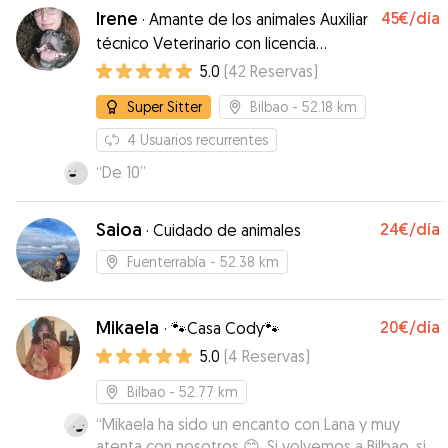
Irene
45€
/día
·
Amante de los animales Auxiliar
técnico Veterinario con licencia
PPPendejo/a ❤️ 24h
5.0
(
42
Reservas
)
Super Sitter
Bilbao
- 52.18 km
4
Usuarios recurrentes
“
De 10
”
Saioa
24€
/día
·
Cuidado de animales
Fuenterrabía
- 52.38 km
Mikaela
20€
/día
·
🐾Casa Cody🐾
5.0
(
4
Reservas
)
Bilbao
- 52.77 km
“
Mikaela ha sido un encanto con Lana y muy
atenta con nosotros 😊. Si volvemos a Bilbao, sin