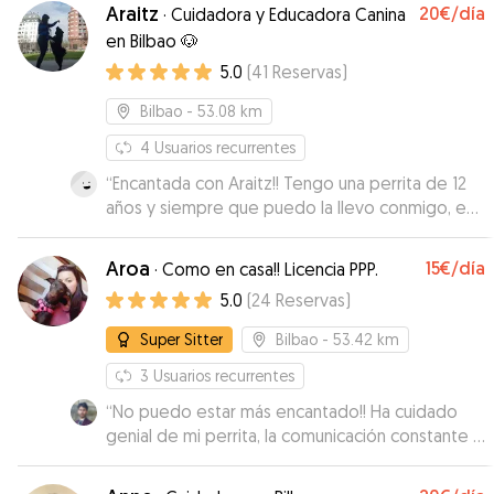
Araitz
20€
/día
·
Cuidadora y Educadora Canina
en Bilbao 🐶
5.0
(
41
Reservas
)
Bilbao
- 53.08 km
4
Usuarios recurrentes
“
Encantada con Araitz!! Tengo una perrita de 12
años y siempre que puedo la llevo conmigo, es
una más de la familia. Pero en esta ocasión no
podía venir con nosotros. Nunca la he dejado
Aroa
15€
/día
·
Como en casa!! Licencia PPP.
con nadie y ha sido la primera vez. No puedo
5.0
(
24
Reservas
)
estarle más agradecida de lo bien que la ha
cuidado. Me ha mandado fotos para que viera lo
Super Sitter
Bilbao
- 53.42 km
bien que estaba, y la verdad Yira se fue muy a
gusto con ella. Además, quede antes con Araitz
3
Usuarios recurrentes
para conocerla y que Yira tuviera contacto con
“
No puedo estar más encantado!! Ha cuidado
ella, fue algo que me propuso y me pareció
genial de mi perrita, la comunicación constante y
estupendo. Sin duda volveré a contar con ella
siempre atenta para que supiese cómo estaba.
siempre que pueda.
”
Me he quedado muy tranquilo sabiendo que