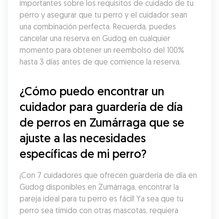
importantes sobre los requisitos de cuidado de tu 
perro y asegurar que tu perro y el cuidador sean 
una combinación perfecta. Recuerda, puedes 
cancelar una reserva en Gudog en cualquier 
momento para obtener un reembolso del 100% 
hasta 3 días antes de que comience la reserva.
¿Cómo puedo encontrar un 
cuidador para guardería de día 
de perros en Zumárraga que se 
ajuste a las necesidades 
específicas de mi perro?
¡Con 7 cuidadores que ofrecen guardería de día en 
Gudog disponibles en Zumárraga, encontrar la 
pareja ideal para tu perro es fácil! Ya sea que tu 
perro sea tímido con otras mascotas, requiera 