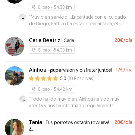
Bilbao
- 54.30 km
“
Muy bien servicio …Encantada con el cuidado
de Diego, Pattico ha estado encantada, el se los
ha llevado al río y al campo han estado como en
un campamento 😊 Además te mantienen
Carla Beatriz
20€
/día
·
Carla
constantemente informada con mensajes y
vídeos, sin duda repetiremos 😉i
”
Bilbao
- 54.30 km
Ainhoa
17€
/día
·
¡supervision y disfrutar juntos!
5.0
(
10
Reservas
)
Bilbao
- 54.42 km
“
Todo ha ido muy bien, Ainhoa ha sido muy
atenta y nos ha informado regularmente.
¡Recomendable!
”
Tania
20€
/día
·
Tus perretes estarán rewuaw!
🥳