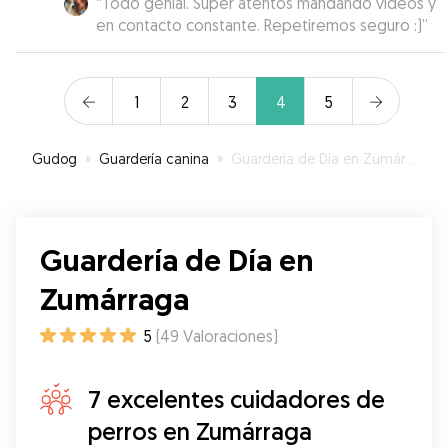
“
Todo genial. Super atentos mandando videos y
en contacto constante. Repetiremos seguro :)
”
1
2
3
4
5
Gudog
»
Guardería canina
»
Guardería de Día en Zumárraga
Guardería de Día en
Zumárraga
5
(
49
Valoraciones
)
7 excelentes cuidadores de
perros en Zumárraga