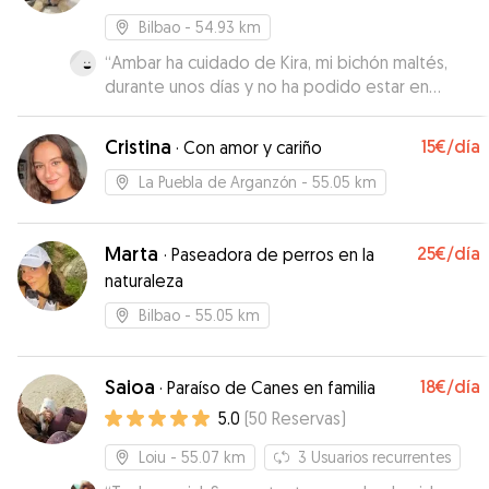
Bilbao
- 54.93 km
“
Ambar ha cuidado de Kira, mi bichón maltés,
durante unos días y no ha podido estar en
mejores manos. Estoy muy agradecida a ella y su
familia
”
Cristina
15€
/día
·
Con amor y cariño
La Puebla de Arganzón
- 55.05 km
Marta
25€
/día
·
Paseadora de perros en la
naturaleza
Bilbao
- 55.05 km
Saioa
18€
/día
·
Paraíso de Canes en familia
5.0
(
50
Reservas
)
Loiu
- 55.07 km
3
Usuarios recurrentes