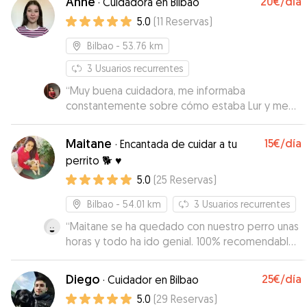
Anne
20€
/día
·
Cuidadora en Bilbao
Maddi estaba en buenas manos y ella ha
5.0
(
11
Reservas
)
quedado encantada. Para repetir seguro!! ☺️
”
Bilbao
- 53.76 km
3
Usuarios recurrentes
“
Muy buena cuidadora, me informaba
constantemente sobre cómo estaba Lur y me
mandaba fotos. Lur ha vuelto tranquila y
contenta, señal de que ha estado muy a gusto
Maitane
15€
/día
·
Encantada de cuidar a tu
con Anne.
”
perrito 🐕 ♥️
5.0
(
25
Reservas
)
Bilbao
- 54.01 km
3
Usuarios recurrentes
“
Maitane se ha quedado con nuestro perro unas
horas y todo ha ido genial. 100% recomendable,
de confianza y muy flexible para la recogida y
devolución.
”
Diego
25€
/día
·
Cuidador en Bilbao
5.0
(
29
Reservas
)