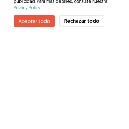
publicidad. Para más detalles, consulte nuestra
Privacy Policy
.
Rechazar todo
Aceptar todo
Servicios
Cómo funciona
Sobre Gudog
Opiniones
Cobertura Veterinaria
Consejos para dueños de perros
Consejos para cuidadores
Hazte cuidador