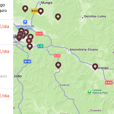
ago
guro
€
/día
€
/día
deos
€
/día