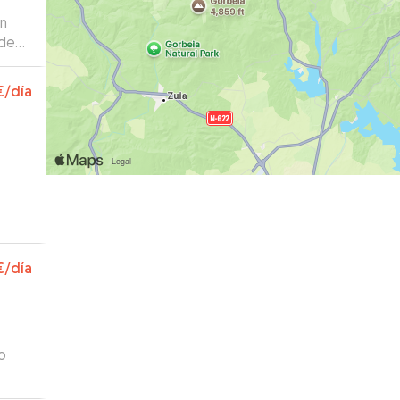
on
ideos
to en
€
/día
€
/día
o