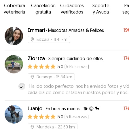
Cobertura
Cancelación
Cuidadores
Soporte
P
veterinaria
gratuita
verificados
y Ayuda
se
Emmari
19
·
Mascotas Amadas & Felices
Bizcaia
- 11.41 km
Ziortza
17
·
Siempre cuidando de ellos
5.0
(
6
Reservas
)
Durango
- 15.84 km
“
Ha ido todo perfecto, nos ha enviado fotos y ví
cada día de cómo estaban nuestros perros y nos
hemos podido ir tranquilos. Repetiremos seguro!
”
Juanjo
17
·
En buenas manos . 🐕 😍 🐩
5.0
(
5
Reservas
)
Mundaka
- 22.60 km