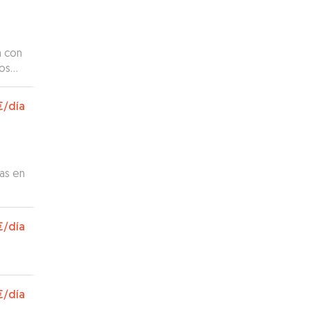
a con
mos
€
/día
as en
mos
€
/día
€
/día