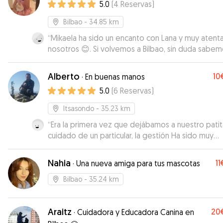
5.0
(
4
Reservas
)
Bilbao
- 34.85 km
“
Mikaela ha sido un encanto con Lana y muy atent
nosotros 😊. Si volvemos a Bilbao, sin duda sabe
dónde puede pasar Lana un día tan contenta con
Cody y Mikaela ❤️.
”
Alberto
10
·
En buenas manos
5.0
(
6
Reservas
)
Itsasondo
- 35.23 km
“
Era la primera vez que dejábamos a nuestro patit
cuidado de un particular, la gestión Ha sido muy
práctica, Alberto un chico muy amable y nos ha
transmitido mucha confianza, sin duda lo buscare
Nahia
11
·
Una nueva amiga para tus mascotas
próximamente. 👍🏼👍🏼👍🏼👍🏼
”
Bilbao
- 35.24 km
Araitz
20
·
Cuidadora y Educadora Canina en