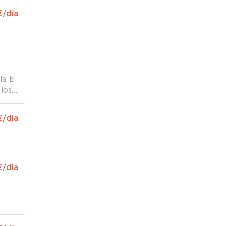
€
/día
a. El
 los
ando
€
/día
€
/día