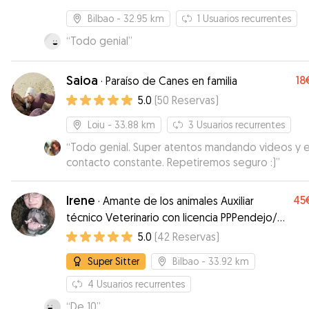
Bilbao
- 32.95 km
1
Usuarios recurrentes
“
Todo genial
”
Saioa
18
·
Paraíso de Canes en familia
5.0
(
50
Reservas
)
Loiu
- 33.88 km
3
Usuarios recurrentes
“
Todo genial. Super atentos mandando videos y 
contacto constante. Repetiremos seguro :)
”
Irene
45
·
Amante de los animales Auxiliar
técnico Veterinario con licencia PPPendejo/a
❤️ 24h
5.0
(
42
Reservas
)
Super Sitter
Bilbao
- 33.92 km
4
Usuarios recurrentes
“
De 10
”