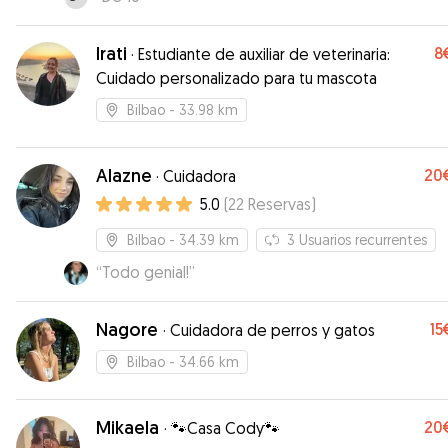
Irati
8
·
Estudiante de auxiliar de veterinaria:
Cuidado personalizado para tu mascota
Bilbao
- 33.98 km
Alazne
20
·
Cuidadora
5.0
(
22
Reservas
)
Bilbao
- 34.39 km
3
Usuarios recurrentes
“
Todo genial!
”
Nagore
15
·
Cuidadora de perros y gatos
Bilbao
- 34.66 km
Mikaela
20
·
🐾Casa Cody🐾