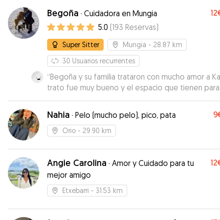
Begoña
12
·
Cuidadora en Mungia
5.0
(
193
Reservas
)
Super Sitter
Mungia
- 28.87 km
30
Usuarios recurrentes
“
Begoña y su familia trataron con mucho amor a Kal
trato fue muy bueno y el espacio que tienen para
perros está muy bien para que puedan jugar est
al aire libre. Repetiremos sin duda
”
Nahia
9
·
Pelo (mucho pelo), pico, pata
Orio
- 29.90 km
Angie Carolina
12
·
Amor y Cuidado para tu
mejor amigo
Etxebarri
- 31.53 km