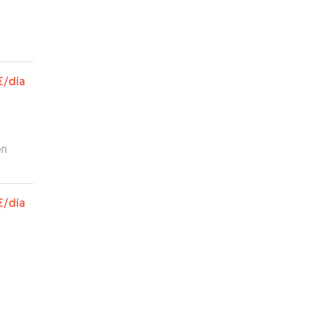
€
/día
en
€
/día