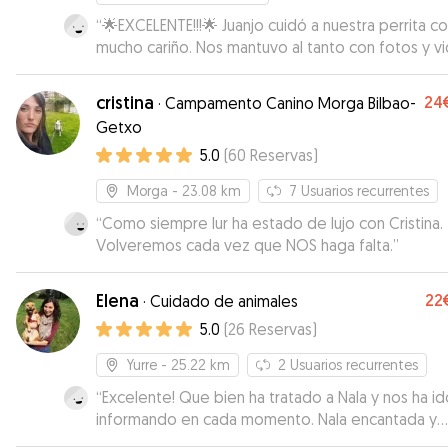
“
🌟EXCELENTE!!!🌟 Juanjo cuidó a nuestra perrita c
mucho cariño. Nos mantuvo al tanto con fotos y v
de ella y es evidente que ella lo estaba pasando
fenomenal. Fue muy atento, amable y puntual tan
cristina
24
·
Campamento Canino Morga Bilbao-
la entrega como en la recogida. Altamente
Getxo
recomendable!!! 👍
”
5.0
(
60
Reservas
)
Morga
- 23.08 km
7
Usuarios recurrentes
“
Como siempre lur ha estado de lujo con Cristina.
Volveremos cada vez que NOS haga falta.
”
Elena
22
·
Cuidado de animales
5.0
(
26
Reservas
)
Yurre
- 25.22 km
2
Usuarios recurrentes
“
Excelente! Que bien ha tratado a Nala y nos ha id
informando en cada momento. Nala encantada y
agotada de tanto jugar!
”