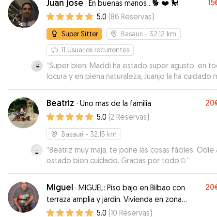
Juan jose
15
·
En buenas manos . 🐕 ❤️ 🐩
5.0
(
86
Reservas
)
Super Sitter
Basauri
- 32.12 km
11
Usuarios recurrentes
“
Super bien, Maddi ha estado super agusto, en to
locura y en plena naturaleza, Juanjo la ha cuidado
bien. Muchísimas gracias!!!
”
Beatriz
20
·
Uno mas de la familia
5.0
(
2
Reservas
)
Basauri
- 32.15 km
“
Beatriz muy maja, te pone las cosas fáciles, Odie 
estado bien cuidado. Gracias por todo☺️
”
Miguel
20
·
MIGUEL: Piso bajo en Bilbao con
terraza amplia y jardín. Vivienda en zona
peatonal.
5.0
(
10
Reservas
)