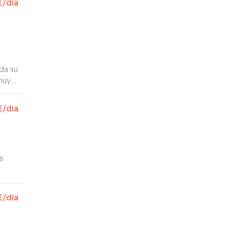
€
/día
da su
 muy
€
/día
a
€
/día