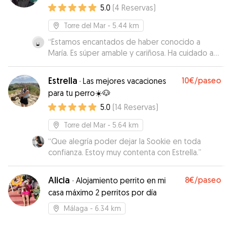
5.0
(
4
Reservas
)
Torre del Mar
- 5.44 km
“
Estamos encantados de haber conocido a
María. Es súper amable y cariñosa. Ha cuidado a
Rocky como si fuera suyo. Se nota que ama a los
animales. Excelente experiencia tanto para mí
Estrella
10€
/paseo
·
Las mejores vacaciones
como para Rocky .
”
para tu perro☀️🐶
5.0
(
14
Reservas
)
Torre del Mar
- 5.64 km
“
Que alegría poder dejar la Sookie en toda
confianza. Estoy muy contenta con Estrella.
”
Alicia
8€
/paseo
·
Alojamiento perrito en mi
casa máximo 2 perritos por día
Málaga
- 6.34 km