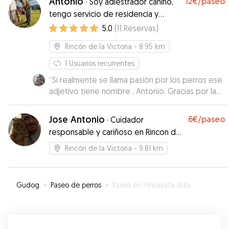
Antonio
12€
/paseo
·
Soy adiestrador canino,
tengo servicio de residencia y
paseos
5.0
(
11
Reservas
)
Rincón de la Victoria
- 8.95 km
1
Usuarios recurrentes
“
Si realmente se llama pasión por los perros ese
adjetivo tiene nombre , Antonio. Gracias por la
atención y cariño con el que has cuidado a Sara
”
Jose Antonio
6€
/paseo
·
Cuidador
responsable y cariñoso en Rincon de
la Victoria
Rincón de la Victoria
- 9.81 km
Gudog
»
Paseo de perros
»
Paseo en Almayate Alto