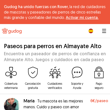
Gudog ha unido fuerzas con Rover,
la red de cuidadores
de mascotas y paseadores de perros de cinco estrellas
más grande y confiable del mundo.
Activar mi cuenta.
|
Paseos para perros en Almayate Alto
Encuentra un paseador de perros de confianza en
Almayate Alto. Juegos y cuidados en cada paseo
Cobertura
Cancelación
Cuidadores
Soporte y
Pago
veterinaria
gratuita
verificados
Ayuda
seguro
Maria
6€
/paseo
·
Tu mascota es las mejores
manos. Cuido y paseo con amor