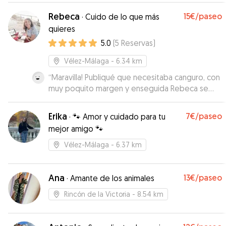
Rebeca
15€
/paseo
·
Cuido de lo que más
quieres
5.0
(
5
Reservas
)
Vélez-Málaga
- 6.34 km
“
Maravilla! Publiqué que necesitaba canguro, con
muy poquito margen y enseguida Rebeca se
ofreció. Muy amable, flexible y encantadores
(humanos y su perrita Dulce) con nuestra
Erika
7€
/paseo
·
🐾 Amor y cuidado para tu
Toscana, que se sintió como en casa. Se
mejor amigo 🐾
volcaron con ella y pudimos estar tranquilos.
Recomendamos y repetiremos seguro :)
”
Vélez-Málaga
- 6.37 km
Ana
13€
/paseo
·
Amante de los animales
Rincón de la Victoria
- 8.54 km