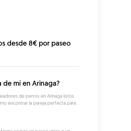
os desde 8€ por paseo
 de mí en Arinaga?
eadores de perros en Arinaga listos 
mo encontrar la pareja perfecta para 
.