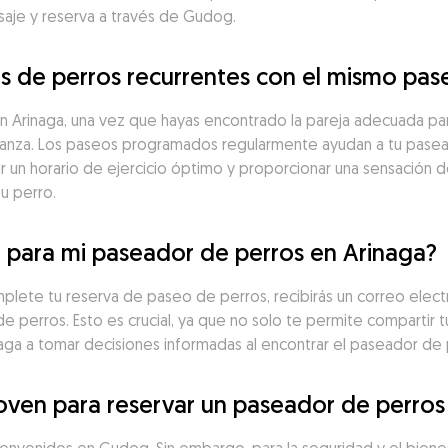
saje y reserva a través de Gudog.
 de perros recurrentes con el mismo pas
Arinaga, una vez que hayas encontrado la pareja adecuada para 
onfianza. Los paseos programados regularmente ayudan a tu pas
uir un horario de ejercicio óptimo y proporcionar una sensación 
tu perro.
 para mi paseador de perros en Arinaga?
lete tu reserva de paseo de perros, recibirás un correo electró
e perros. Esto es crucial, ya que no solo te permite compartir t
aga a tomar decisiones informadas al encontrar el paseador de 
oven para reservar un paseador de perros