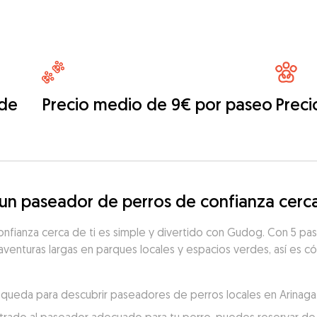
 de
Precio medio de 9€ por paseo
Preci
n paseador de perros de confianza cerca
nfianza cerca de ti es simple y divertido con Gudog. Con 5 pas
aventuras largas en parques locales y espacios verdes, así es có
búsqueda para descubrir paseadores de perros locales en Arinaga