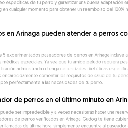
seo específicas de tu perro y garantizar una buena adaptación en
 en cualquier momento para obtener un reembolso del 100% has
os en Arinaga pueden atender a perros co
 5 experimentados paseadores de perros en Arinaga incluye a 
 médicas especiales. Ya sea que tu amigo peludo requiera pase
icación administrada o tenga necesidades dietéticas específic
encarecidamente comentar los requisitos de salud de tu perro 
apte perfectamente a las necesidades de tu perro.
dor de perros en el último minuto en Ari
a puede ser impredecible y a veces necesitarás hacer una reserv
ores de perros verificados en Arinaga, Gudog te tiene cubiert
 llamadas de última hora, simplemente encuentra al paseador d