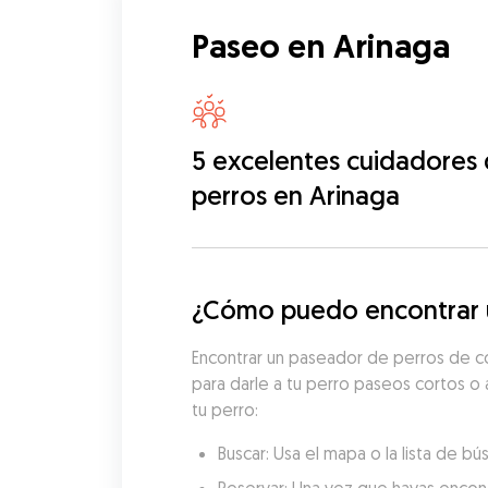
Paseo en Arinaga
5 excelentes cuidadores
perros en Arinaga
¿Cómo puedo encontrar u
Encontrar un paseador de perros de co
para darle a tu perro paseos cortos o 
tu perro:
Buscar: Usa el mapa o la lista de 