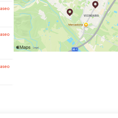
paseo
paseo
paseo