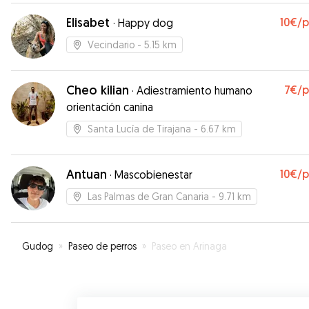
Elisabet
10€
/
·
Happy dog
Vecindario
- 5.15 km
Cheo kilian
7€
/
·
Adiestramiento humano
orientación canina
Santa Lucía de Tirajana
- 6.67 km
Antuan
10€
/
·
Mascobienestar
Las Palmas de Gran Canaria
- 9.71 km
Gudog
»
Paseo de perros
»
Paseo en Arinaga