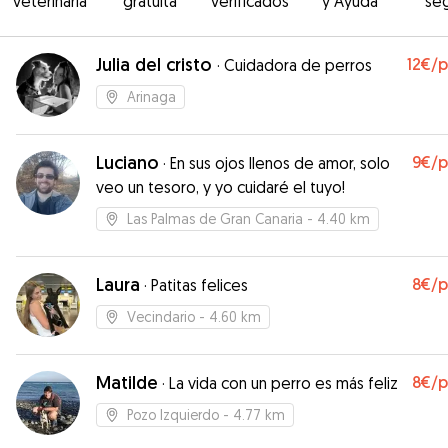
veterinaria
gratuita
verificados
y Ayuda
se
Julia del cristo
12€
/
·
Cuidadora de perros
Arinaga
Luciano
9€
/
·
En sus ojos llenos de amor, solo
veo un tesoro, y yo cuidaré el tuyo!
Las Palmas de Gran Canaria
- 4.40 km
Laura
8€
/
·
Patitas felices
Vecindario
- 4.60 km
Matilde
8€
/
·
La vida con un perro es más feliz
Pozo Izquierdo
- 4.77 km