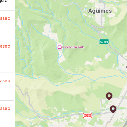
guro
paseo
paseo
paseo
paseo