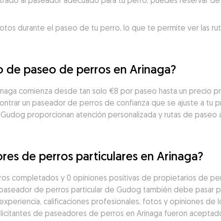
trado al paseador adecuado para tu perro, puedes reservar de 
otos durante el paseo de tu perro, lo que te permite ver las ru
io de paseo de perros en Arinaga?
rinaga comienza desde tan solo €8 por paseo hasta un precio p
ntrar un paseador de perros de confianza que se ajuste a tu pr
 Gudog proporcionan atención personalizada y rutas de paseo 
res de perros particulares en Arinaga?
os completados y 0 opiniones positivas de propietarios de per
 paseador de perros particular de Gudog también debe pasar po
eriencia, calificaciones profesionales, fotos y opiniones de los
solicitantes de paseadores de perros en Arinaga fueron aceptado