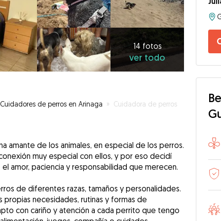
Jul
G
14
fotos
C
ver
14 fotos
ver todo
todo
Be
Cuidadores de perros en Arinaga
»
Cuidadora de perros
G
una amante de los animales, en especial de los perros.
onexión muy especial con ellos, y por eso decidí
 el amor, paciencia y responsabilidad que merecen.
ros de diferentes razas, tamaños y personalidades.
s propias necesidades, rutinas y formas de
pto con cariño y atención a cada perrito que tengo