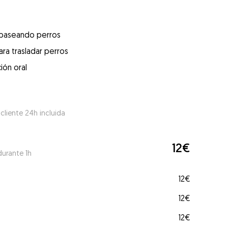
 paseando perros
ra trasladar perros
ión oral
 cliente 24h incluida
12€
durante 1h
12€
12€
12€