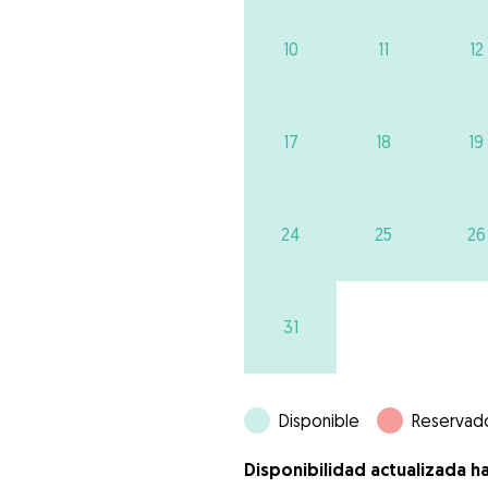
10
11
12
17
18
19
24
25
26
31
Disponible
Reservad
Disponibilidad actualizada h