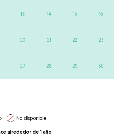
13
14
15
16
20
21
22
23
27
28
29
30
o
No disponible
ace alrededor de 1 año