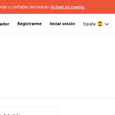
ande y confiable del mundo.
Activar mi cuenta.
Registrarme
Iniciar sesión
dador
España