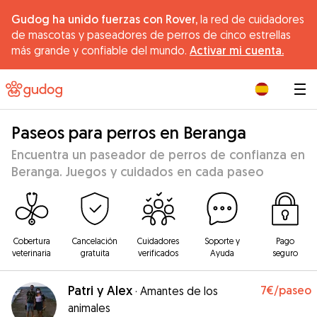
Gudog ha unido fuerzas con Rover,
la red de cuidadores
de mascotas y paseadores de perros de cinco estrellas
más grande y confiable del mundo.
Activar mi cuenta.
|
Paseos para perros en Beranga
Encuentra un paseador de perros de confianza en
Beranga. Juegos y cuidados en cada paseo
Cobertura
Cancelación
Cuidadores
Soporte y
Pago
veterinaria
gratuita
verificados
Ayuda
seguro
Patri y Alex
7€
/paseo
·
Amantes de los
animales