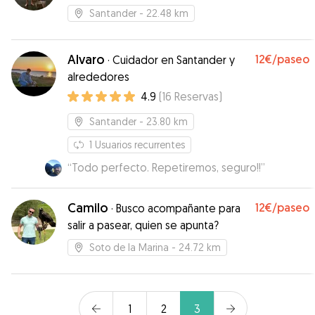
Santander
- 22.48 km
Alvaro
12€
/paseo
·
Cuidador en Santander y
alrededores
4.9
(
16
Reservas
)
Santander
- 23.80 km
1
Usuarios recurrentes
“
Todo perfecto. Repetiremos, seguro!!
”
Camilo
12€
/paseo
·
Busco acompañante para
salir a pasear, quien se apunta?
Soto de la Marina
- 24.72 km
1
2
3