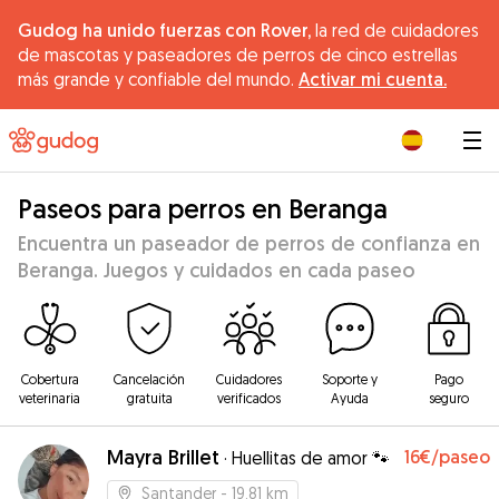
Gudog ha unido fuerzas con Rover,
la red de cuidadores
de mascotas y paseadores de perros de cinco estrellas
más grande y confiable del mundo.
Activar mi cuenta.
|
Paseos para perros en Beranga
Encuentra un paseador de perros de confianza en
Beranga. Juegos y cuidados en cada paseo
Cobertura
Cancelación
Cuidadores
Soporte y
Pago
veterinaria
gratuita
verificados
Ayuda
seguro
Mayra Brillet
16€
/paseo
·
Huellitas de amor 🐾
Santander
- 19.81 km