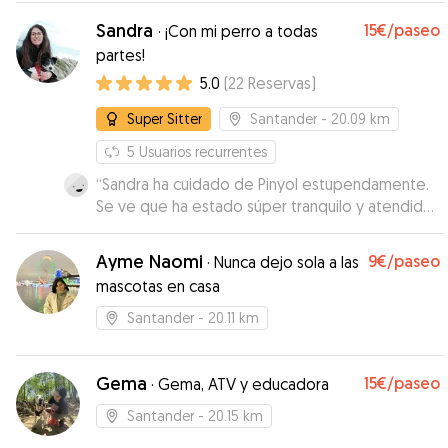
Sandra
15€
/paseo
·
¡Con mi perro a todas
partes!
5.0
(
22
Reservas
)
Super Sitter
Santander
- 20.09 km
5
Usuarios recurrentes
“
Sandra ha cuidado de Pinyol estupendamente.
Se ve que ha estado súper tranquilo y atendido.
Durante todo el tiempo nos ha mandado fotos y
se le veia disfrutando. Gracias!!
”
Ayme Naomi
9€
/paseo
·
Nunca dejo sola a las
mascotas en casa
Santander
- 20.11 km
Gema
15€
/paseo
·
Gema, ATV y educadora
Santander
- 20.15 km