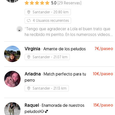
5.0
(
29
Reservas
)
Santander
- 20.80 km
4
Usuarios recurrentes
“
Tengo que agradecer a Lola el buen trato que
ha recibido mi perrito. En los numerosos videos
que me ha ido mandando durante mi ausencia,
he podido comprobar cómo éste se
Virginia
7€
/paseo
·
Amante de los peludos
encontraba feliz acompañado por otra
compañía perruna que le ha hecho mi ausencia
Santander
- 21.07 km
mucho más agradable. Repetiré sin duda en
sucesivas ocasiones. Muchas gracias, Lola.
”
Ariadna
10€
/paseo
·
Match perfecto para tu
perro
Santander
- 21.13 km
Raquel
15€
/paseo
·
Enamorada de nuestros
peludos!🐶💕