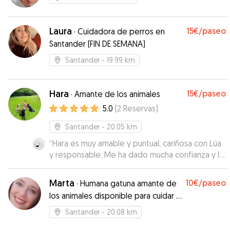
Laura
15€
/paseo
·
Cuidadora de perros en
Santander (FIN DE SEMANA)
Santander
- 19.99 km
Hara
15€
/paseo
·
Amante de los animales
5.0
(
2
Reservas
)
Santander
- 20.05 km
“
Hara es muy amable y puntual, cariñosa con Lúa
y responsable. Me ha dado mucha confianza y la
recomiendo como paseadora. Gracias
”
Marta
10€
/paseo
·
Humana gatuna amante de
los animales disponible para cuidar y
pasear perrines
Santander
- 20.08 km