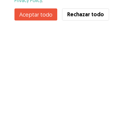
Privacy Policy
.
Rechazar todo
Aceptar todo
Servicios
Cómo funciona
Sobre Gudog
Opiniones
Cobertura Veterinaria
Consejos para dueños de perros
Consejos para cuidadores
Hazte cuidador