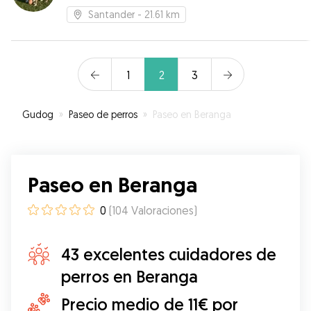
Santander
- 21.61 km
1
2
3
Gudog
»
Paseo de perros
»
Paseo en Beranga
Paseo en Beranga
0
(
104
Valoraciones
)
43 excelentes cuidadores de
perros en Beranga
Precio medio de 11€ por