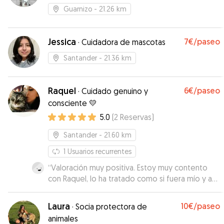
Guarnizo
- 21.26 km
Jessica
7€
/paseo
·
Cuidadora de mascotas
Santander
- 21.36 km
Raquel
6€
/paseo
·
Cuidado genuino y
consciente 💛
5.0
(
2
Reservas
)
Santander
- 21.60 km
1
Usuarios recurrentes
“
Valoración muy positiva. Estoy muy contento
con Raquel, lo ha tratado como si fuera mío y a
sido puntual . Cuando vuelva necesitar de
vuestros servicios me gustaría volviera a ser
Laura
10€
/paseo
·
Socia protectora de
ella.
”
animales