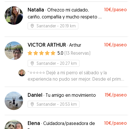
Natalia
10€
/paseo
·
Ofrezco mi cuidado,
cariño, compañía y mucho respeto a
quienes forman tambien parte de la
Santander
- 20.19 km
familia
VICTOR ARTHUR
10€
/paseo
·
Arthur
5.0
(
13
Reservas
)
Santander
- 20.27 km
“
⭐️⭐️⭐️⭐️⭐️ Dejé a mi perro el sábado y la
experiencia no pudo ser mejor. Desde el primer
momento, el cuidador fue muy atento y
cariñoso. Me mantuvo informada con fotos y
Daniel
15€
/paseo
·
Tu amigo en movimiento
mensajes durante el día, lo cual me dio mucha
tranquilidad. Se nota que le gustan los animales y
Santander
- 20.53 km
que sabe cómo tratarlos. Mi perro volvió feliz y
relajado. ¡Repetiré sin duda! Muy
Elena
10€
/paseo
recomendable.
·
Cuidadora/paseadora de
”