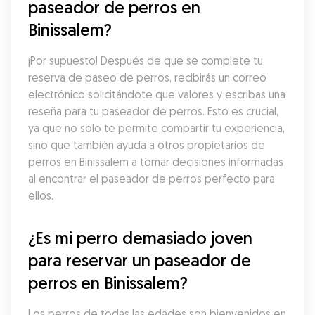
paseador de perros en 
Binissalem?
¡Por supuesto! Después de que se complete tu 
reserva de paseo de perros, recibirás un correo 
electrónico solicitándote que valores y escribas una 
reseña para tu paseador de perros. Esto es crucial, 
ya que no solo te permite compartir tu experiencia, 
sino que también ayuda a otros propietarios de 
perros en Binissalem a tomar decisiones informadas 
al encontrar el paseador de perros perfecto para 
ellos.
¿Es mi perro demasiado joven 
para reservar un paseador de 
perros en Binissalem?
Los perros de todas las edades son bienvenidos en 