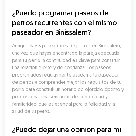
¿Puedo programar paseos de 
perros recurrentes con el mismo 
paseador en Binissalem?
Aunque hay 3 paseadores de perros en Binissalem, 
una vez que hayas encontrado la pareja adecuada 
para tu perro la continuidad es clave para construir 
una relación fuerte y de confianza. Los paseos 
programados regularmente ayudan a tu paseador 
de perros a comprender mejor los requisitos de tu 
perro para construir un horario de ejercicio óptimo y 
proporcionar una sensación de comodidad y 
familiaridad, que es esencial para la felicidad y la 
salud de tu perro.
¿Puedo dejar una opinión para mi 