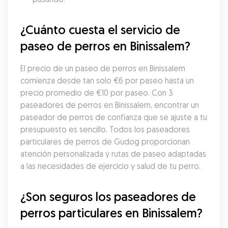
¿Cuánto cuesta el servicio de 
paseo de perros en Binissalem?
El precio de un paseo de perros en Binissalem 
comienza desde tan solo €6 por paseo hasta un 
precio promedio de €10 por paseo. Con 3 
paseadores de perros en Binissalem, encontrar un 
paseador de perros de confianza que se ajuste a tu 
presupuesto es sencillo. Todos los paseadores 
particulares de perros de Gudog proporcionan 
atención personalizada y rutas de paseo adaptadas 
a las necesidades de ejercicio y salud de tu perro.
¿Son seguros los paseadores de 
perros particulares en Binissalem?