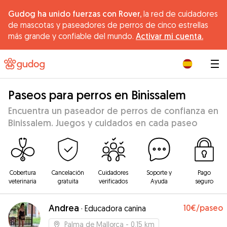
Gudog ha unido fuerzas con Rover,
la red de cuidadores
de mascotas y paseadores de perros de cinco estrellas
más grande y confiable del mundo.
Activar mi cuenta.
|
Paseos para perros en Binissalem
Encuentra un paseador de perros de confianza en
Binissalem. Juegos y cuidados en cada paseo
Cobertura
Cancelación
Cuidadores
Soporte y
Pago
veterinaria
gratuita
verificados
Ayuda
seguro
Andrea
10€
/paseo
·
Educadora canina
Palma de Mallorca
- 0.15 km