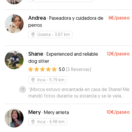
Andrea
6€
/paseo
·
Paseadora y cuidadora de
perros
Lloseta
- 3.87 km
Shane
12€
/paseo
·
Experienced and reliable
dog sitter
5.0
(
3
Reservas
)
Inca
- 5.79 km
“
¡Mocca estuvo encantada en casa de Shane! Me
mandó fotos durante su estancia y se le veía
muy contenta y tranquila. Sin duda, lo
recomiendo y repetiremos si tenemos ocasión.
”
Mery
10€
/paseo
·
Mery arrieta
Inca
- 6.98 km