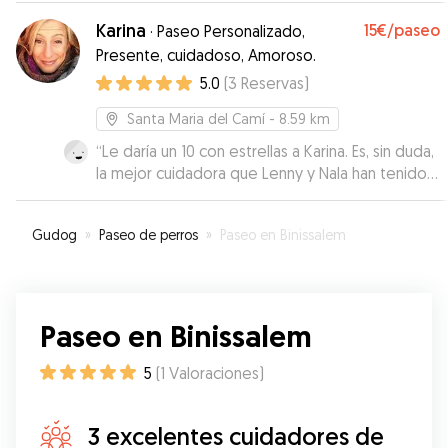
Karina
15€
/paseo
·
Paseo Personalizado,
Presente, cuidadoso, Amoroso.
5.0
(
3
Reservas
)
Santa Maria del Camí
- 8.59 km
“
Le daría un 10 con estrellas a Karina. Es, sin duda,
la mejor cuidadora que Lenny y Nala han tenido.
Han vuelto muy tranquilos y con mucha más
confianza hacia ella. Nos mantuvo informados
Gudog
»
Paseo de perros
»
Paseo en Binissalem
todos los días, enviándonos videos muy bonitos
de cómo jugaban y paseaban. 100%
recomendable. ¡Muchísimas gracias, Karina!
”
Paseo en Binissalem
5
(
1
Valoraciones
)
3 excelentes cuidadores de