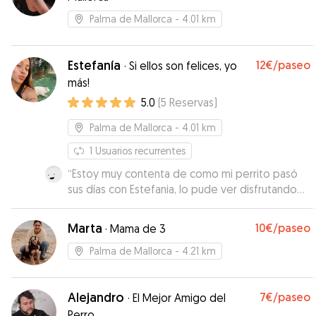
Palma de Mallorca
- 4.01 km
Estefanía
12€
/paseo
·
Si ellos son felices, yo
más!
5.0
(
5
Reservas
)
Palma de Mallorca
- 4.01 km
1
Usuarios recurrentes
“
Estoy muy contenta de como mi perrito pasó
sus días con Estefania, lo pude ver disfrutando
en fotos y su trato fue muy cariñoso y amable!
Seguro repetiré con ella!
”
Marta
10€
/paseo
·
Mama de 3
Palma de Mallorca
- 4.21 km
Alejandro
7€
/paseo
·
El Mejor Amigo del
Perro