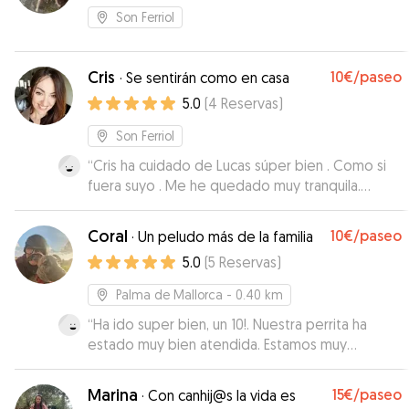
Son Ferriol
Cris
10€
/paseo
·
Se sentirán como en casa
5.0
(
4
Reservas
)
Son Ferriol
“
Cris ha cuidado de Lucas súper bien . Como si
fuera suyo . Me he quedado muy tranquila.
Gracias !!!
”
Coral
10€
/paseo
·
Un peludo más de la familia
5.0
(
5
Reservas
)
Palma de Mallorca
- 0.40 km
“
Ha ido super bien, un 10!. Nuestra perrita ha
estado muy bien atendida. Estamos muy
contentos y repetiremos jeje
”
Marina
15€
/paseo
·
Con canhij@s la vida es