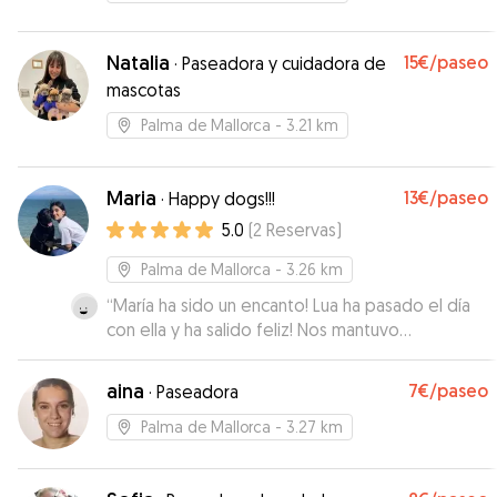
Natalia
15€
/paseo
·
Paseadora y cuidadora de
mascotas
Palma de Mallorca
- 3.21 km
Maria
13€
/paseo
·
Happy dogs!!!
5.0
(
2
Reservas
)
Palma de Mallorca
- 3.26 km
“
María ha sido un encanto! Lua ha pasado el día
con ella y ha salido feliz! Nos mantuvo
informados durante todo el día de los paseos y
de si todo iba bien, con fotitos y mensajes
aina
7€
/paseo
·
Paseadora
tranquilizadores! Lua querrá repetir seguro!
”
Palma de Mallorca
- 3.27 km