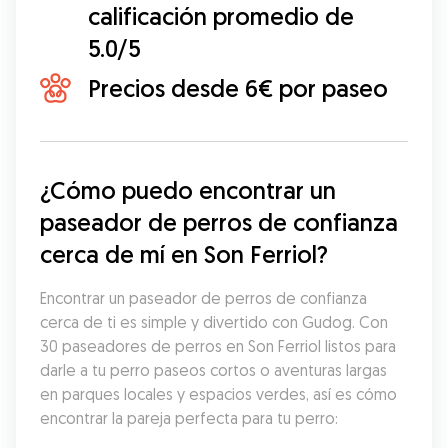
calificación promedio de
5.0/5
Precios desde 6€ por paseo
¿Cómo puedo encontrar un 
paseador de perros de confianza 
cerca de mí en Son Ferriol?
Encontrar un paseador de perros de confianza 
cerca de ti es simple y divertido con Gudog. Con 
30 paseadores de perros en Son Ferriol listos para 
darle a tu perro paseos cortos o aventuras largas 
en parques locales y espacios verdes, así es cómo 
encontrar la pareja perfecta para tu perro: