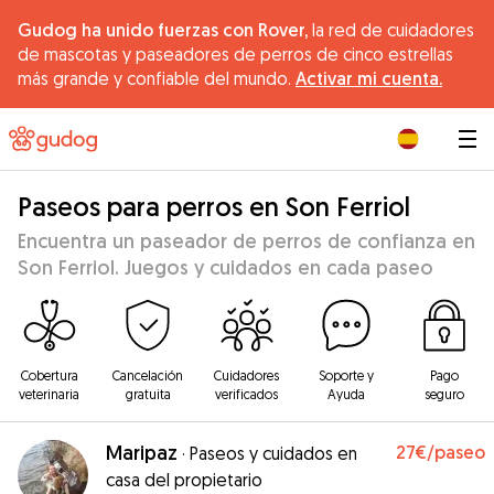
Gudog ha unido fuerzas con Rover,
la red de cuidadores
de mascotas y paseadores de perros de cinco estrellas
más grande y confiable del mundo.
Activar mi cuenta.
|
Paseos para perros en Son Ferriol
Encuentra un paseador de perros de confianza en
Son Ferriol. Juegos y cuidados en cada paseo
Cobertura
Cancelación
Cuidadores
Soporte y
Pago
veterinaria
gratuita
verificados
Ayuda
seguro
Maripaz
27€
/paseo
·
Paseos y cuidados en
casa del propietario