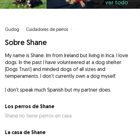
ver todo
Gudog
»
Cuidadores de perros
»
Cuidadores de perros en Inca
»
Sobre Shane
My name is Shane. Im from Ireland but living in Inca. I love
dogs. In the past I have volunteered at a dog shelter
(Dogs Trust) and minded dogs of all sizes and
temperaments. I don't currently own a dog myself.
I don't speak much Spanish but my partner does.
Los perros de Shane
Shane no tiene perros en casa
La casa de Shane