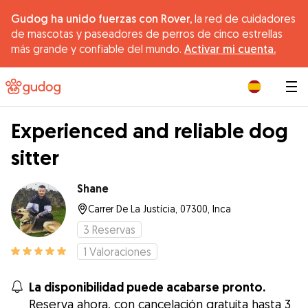
Gudog ha unido fuerzas con Rover,
la red de cuidadores
de mascotas y paseadores de perros de cinco estrellas
más grande y confiable del mundo.
Activar mi cuenta.
|
Experienced and reliable dog
sitter
Shane
Carrer De La Justícia, 07300, Inca
3
Reservas
1
Valoraciones
La disponibilidad puede acabarse pronto.
Reserva ahora, con cancelación gratuita hasta 3