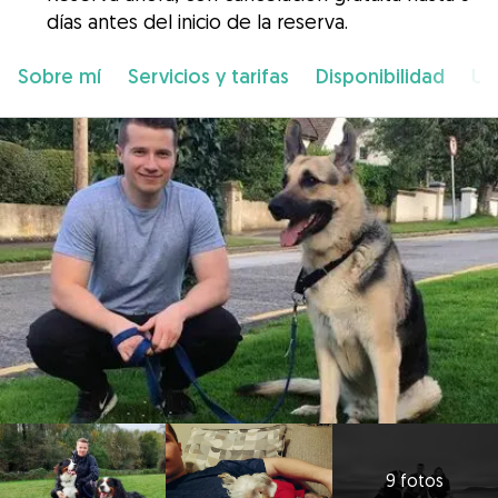
días antes del inicio de la reserva.
Sobre mí
Servicios y tarifas
Disponibilidad
Ub
9 fotos