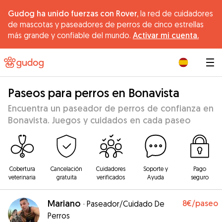
Gudog ha unido fuerzas con Rover,
la red de cuidadores
de mascotas y paseadores de perros de cinco estrellas
más grande y confiable del mundo.
Activar mi cuenta.
|
Paseos para perros en Bonavista
Encuentra un paseador de perros de confianza en
Bonavista. Juegos y cuidados en cada paseo
Cobertura
Cancelación
Cuidadores
Soporte y
Pago
veterinaria
gratuita
verificados
Ayuda
seguro
Mariano
8€
/paseo
·
Paseador/Cuidado De
Perros