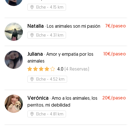
Elche
- 4.15 km
Natalia
7€
/paseo
·
Los animales son mi pasión
Elche
- 4.31 km
Juliana
10€
/paseo
·
Amor y empatia por los
animales
4.0
(
4
Reservas
)
Elche
- 4.52 km
Verónica
20€
/paseo
·
Amo a los animales, los
perritos, mi debilidad
Elche
- 4.81 km