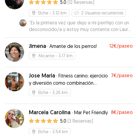
5.0
(
12
Reservas
)
Elche
- 3.12 km
2
Usuarios recurrentes
“
Es la primera vez que dejo a mi perrhijo con un
desconocido/a y estoy muy contenta con Laura.
Muy simpática, puntual y atenta, me ha
transmitodo confianza en todo momento.
Jimena
12€
/paseo
·
Amante de los perros!
Repetiría sin duda.
”
Alicante
- 3.17 km
Jose Maria
7€
/paseo
·
Fitness canino; ejercicio
y diversión como combinación
estrella
Elche
- 3.26 km
Marcela Carolina
8€
/paseo
·
Mar Pet Friendly
5.0
(
3
Reservas
)
Elche
- 3.54 km