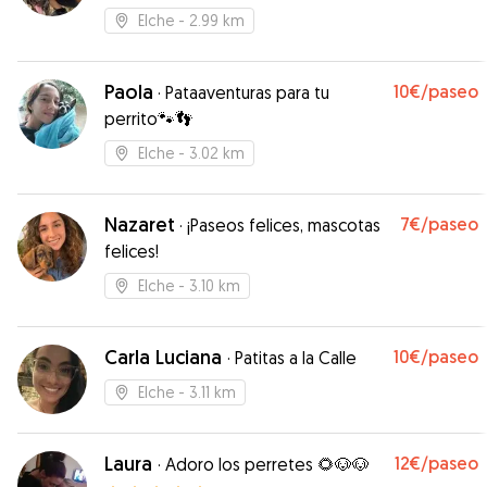
Elche
- 2.99 km
Paola
10€
/paseo
·
Pataaventuras para tu
perrito🐾👣
Elche
- 3.02 km
Nazaret
7€
/paseo
·
¡Paseos felices, mascotas
felices!
Elche
- 3.10 km
Carla Luciana
10€
/paseo
·
Patitas a la Calle
Elche
- 3.11 km
Laura
12€
/paseo
·
Adoro los perretes 🌻🐶🐶