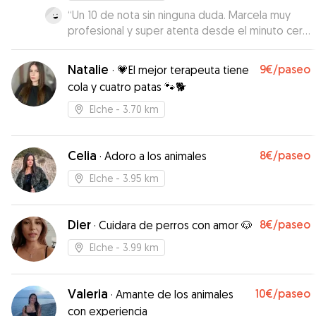
“
Un 10 de nota sin ninguna duda. Marcela muy
profesional y super atenta desde el minuto cero
y respetando todas las indicaciones que
necesitaba Pikachu. No esperábamos
Natalie
9€
/paseo
·
💗El mejor terapeuta tiene
encontrarnos las instalaciones tan preparadas
cola y cuatro patas 🐾🐕
para nuestro perro que tenía Marcela para que
pase un día de lo más entretenido. Volveremos
Elche
- 3.70 km
a confíar en ella para futuras veces sin duda!!
”
Celia
8€
/paseo
·
Adoro a los animales
Elche
- 3.95 km
Dier
8€
/paseo
·
Cuidara de perros con amor 🐶
Elche
- 3.99 km
Valeria
10€
/paseo
·
Amante de los animales
con experiencia