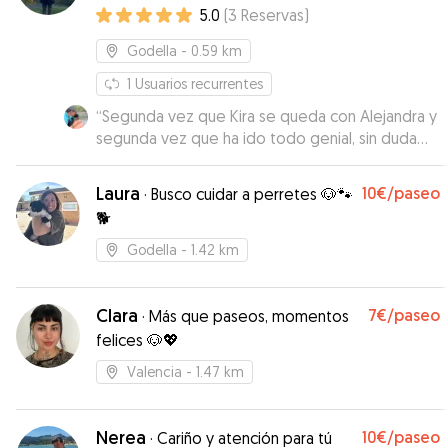
5.0
(
3
Reservas
)
Godella
- 0.59 km
1
Usuarios recurrentes
“
Segunda vez que Kira se queda con Alejandra y
segunda vez que ha ido todo genial, sin duda
volveré a contar con ella siempre que tenga
que dejar a Kira. Muchas gracias por todo!!
”
Laura
10€
/paseo
·
Busco cuidar a perretes 🐶🐾
🐕
Godella
- 1.42 km
Clara
7€
/paseo
·
Más que paseos, momentos
felices 🐶💖
Valencia
- 1.47 km
Nerea
10€
/paseo
·
Cariño y atención para tú