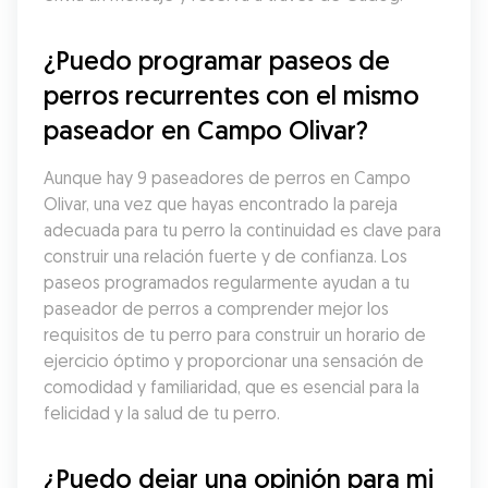
¿Puedo programar paseos de 
perros recurrentes con el mismo 
paseador en Campo Olivar?
Aunque hay 9 paseadores de perros en Campo 
Olivar, una vez que hayas encontrado la pareja 
adecuada para tu perro la continuidad es clave para 
construir una relación fuerte y de confianza. Los 
paseos programados regularmente ayudan a tu 
paseador de perros a comprender mejor los 
requisitos de tu perro para construir un horario de 
ejercicio óptimo y proporcionar una sensación de 
comodidad y familiaridad, que es esencial para la 
felicidad y la salud de tu perro.
¿Puedo dejar una opinión para mi 