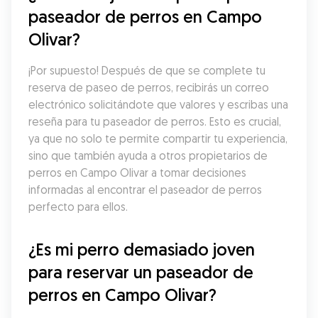
paseador de perros en Campo 
Olivar?
¡Por supuesto! Después de que se complete tu 
reserva de paseo de perros, recibirás un correo 
electrónico solicitándote que valores y escribas una 
reseña para tu paseador de perros. Esto es crucial, 
ya que no solo te permite compartir tu experiencia, 
sino que también ayuda a otros propietarios de 
perros en Campo Olivar a tomar decisiones 
informadas al encontrar el paseador de perros 
perfecto para ellos.
¿Es mi perro demasiado joven 
para reservar un paseador de 
perros en Campo Olivar?