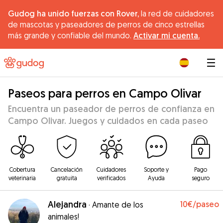
Gudog ha unido fuerzas con Rover,
la red de cuidadores
de mascotas y paseadores de perros de cinco estrellas
más grande y confiable del mundo.
Activar mi cuenta.
|
Paseos para perros en Campo Olivar
Encuentra un paseador de perros de confianza en
Campo Olivar. Juegos y cuidados en cada paseo
Cobertura
Cancelación
Cuidadores
Soporte y
Pago
veterinaria
gratuita
verificados
Ayuda
seguro
Alejandra
10€
/paseo
·
Amante de los
animales!