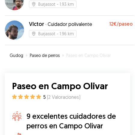
Burjassot
- 1.93 km
Víctor
12€
/paseo
·
Cuidador polivalente
Burjassot
- 1.96 km
Gudog
»
Paseo de perros
»
Paseo en Campo Olivar
Paseo en Campo Olivar
5
(
2
Valoraciones
)
9 excelentes cuidadores de
perros en Campo Olivar