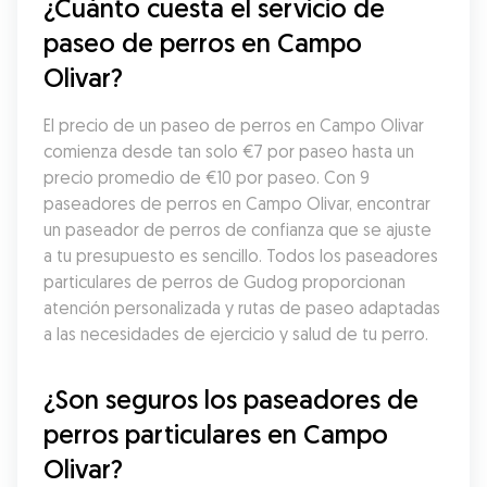
¿Cuánto cuesta el servicio de 
paseo de perros en Campo 
Olivar?
El precio de un paseo de perros en Campo Olivar 
comienza desde tan solo €7 por paseo hasta un 
precio promedio de €10 por paseo. Con 9 
paseadores de perros en Campo Olivar, encontrar 
un paseador de perros de confianza que se ajuste 
a tu presupuesto es sencillo. Todos los paseadores 
particulares de perros de Gudog proporcionan 
atención personalizada y rutas de paseo adaptadas 
a las necesidades de ejercicio y salud de tu perro.
¿Son seguros los paseadores de 
perros particulares en Campo 
Olivar?