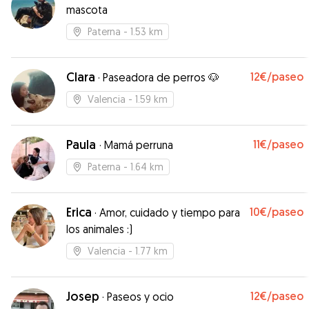
mascota
Paterna
- 1.53 km
Clara
12€
/paseo
·
Paseadora de perros 🐶
Valencia
- 1.59 km
Paula
11€
/paseo
·
Mamá perruna
Paterna
- 1.64 km
Erica
10€
/paseo
·
Amor, cuidado y tiempo para
los animales :)
Valencia
- 1.77 km
Josep
12€
/paseo
·
Paseos y ocio