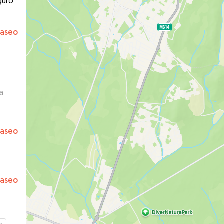
guro
paseo
a
paseo
paseo