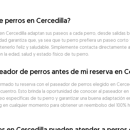
 perros en Cercedilla?
 Cercedilla adaptan sus paseos a cada perro, desde salidas br
idad garantiza que, ya sea que tu perro prefiera un paseo corto 
tenerlo feliz y saludable. Simplemente contacta directamente 
la edad, salud y estado físico de tu perro.
ador de perros antes de mi reserva en Ce
irmado tu reserva con el paseador de perros elegido en Cerced
ncuentro. Esto brinda la oportunidad de conocer al paseador en 
seo específicas de tu perro y garantizar una buena adaptación en
 en cualquier momento para obtener un reembolso del 100% has
s en Cercedilla pueden atender a perros