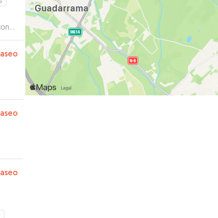
s
con
paseo
paseo
paseo