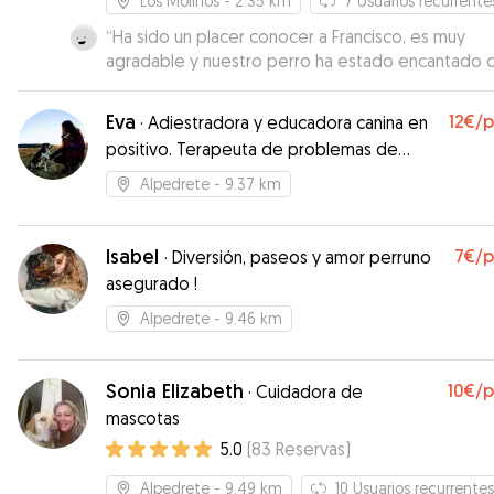
Los Molinos
- 2.35 km
7
Usuarios recurrente
“
Ha sido un placer conocer a Francisco, es muy
agradable y nuestro perro ha estado encantado 
él. Repetiremos seguro
”
Eva
12€
/
·
Adiestradora y educadora canina en
positivo. Terapeuta de problemas de
comportamiento caninos. Paseadora.
Alpedrete
- 9.37 km
Isabel
7€
/
·
Diversión, paseos y amor perruno
asegurado !
Alpedrete
- 9.46 km
Sonia Elizabeth
10€
/
·
Cuidadora de
mascotas
5.0
(
83
Reservas
)
Alpedrete
- 9.49 km
10
Usuarios recurrentes