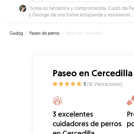
“
Sonia es fantástica y comprometida. Cuidó de P
y George de una forma estupenda y estuvieron
felices con ella.
”
Gudog
»
Paseo de perros
»
Paseo en Cercedilla
Paseo en Cercedilla
5
(
16
Valoraciones
)
3 excelentes
Pr
cuidadores de perros
p
en Cercedilla