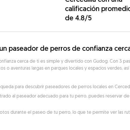
calificación promedi
de 4.8/5
n paseador de perros de confianza cerca 
nfianza cerca de ti es simple y divertido con Gudog. Con 3 pa
rtos o aventuras largas en parques locales y espacios verdes, así
búsqueda para descubrir paseadores de perros locales en Cercedil
trado al paseador adecuado para tu perro, puedes reservar de 
otos durante el paseo de tu perro, lo que te permite ver las ru