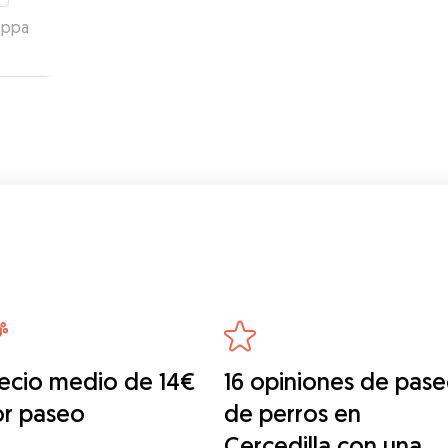
eppa
ecio medio de 14€
16 opiniones de pas
or paseo
de perros en
Cercedilla con una