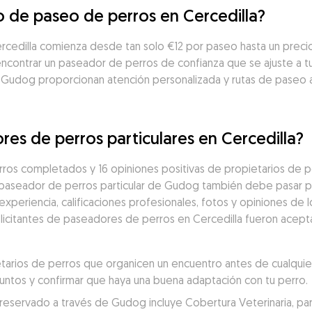
io de paseo de perros en Cercedilla?
ercedilla comienza desde tan solo €12 por paseo hasta un prec
ncontrar un paseador de perros de confianza que se ajuste a tu 
 Gudog proporcionan atención personalizada y rutas de paseo 
res de perros particulares en Cercedilla?
ros completados y 16 opiniones positivas de propietarios de p
 paseador de perros particular de Gudog también debe pasar po
eriencia, calificaciones profesionales, fotos y opiniones de los
solicitantes de paseadores de perros en Cercedilla fueron acept
rios de perros que organicen un encuentro antes de cualquier 
juntos y confirmar que haya una buena adaptación con tu perro.
servado a través de Gudog incluye Cobertura Veterinaria, para un