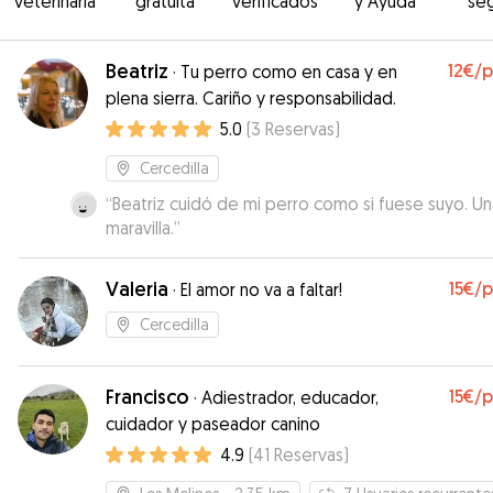
veterinaria
gratuita
verificados
y Ayuda
se
Beatriz
12€
/
·
Tu perro como en casa y en
plena sierra. Cariño y responsabilidad.
5.0
(
3
Reservas
)
Cercedilla
“
Beatriz cuidó de mi perro como si fuese suyo. Un
maravilla.
”
Valeria
15€
/
·
El amor no va a faltar!
Cercedilla
Francisco
15€
/
·
Adiestrador, educador,
cuidador y paseador canino
4.9
(
41
Reservas
)