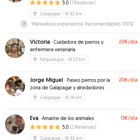
5.0
(
1
Reservas
)
Una gran experiencia para Finn y desde luego
para nosotros.
”
Galapagar
- 16.92 km
“
Maravillosa experiencia. Recomendables 100%
”
Victoria
20€
/día
·
Cuidadora de perros y
enfermera veteriaria
Parquelagos
- 18.20 km
Jorge Miguel
20€
/día
·
Paseo perros por la
zona de Galapagar y alrededores
Galapagar
- 18.38 km
Eva
13€
/día
·
Amante de los animales
5.0
(
2
Reservas
)
Galapagar
- 18.46 km