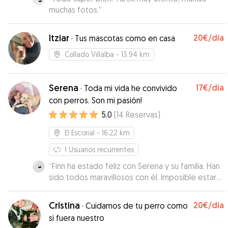
muchas fotos.
”
Itziar
20€
/día
·
Tus mascotas como en casa
Collado Villalba
- 13.94 km
Serena
17€
/día
·
Toda mi vida he convivido
con perros. Son mi pasión!
5.0
(
14
Reservas
)
El Escorial
- 16.22 km
1
Usuarios recurrentes
“
Finn ha estado feliz con Serena y su familia. Han
sido todos maravillosos con él. Imposible estar
mejor cuidado, más mimado y más entretenido
con ellos y todos los demás perros. Nos han
Cristina
20€
/día
·
Cuidamos de tu perro como
mandado fotos y vídeos a diario. La casa ,
si fuera nuestro
además de preciosa, es ideal para los perros.