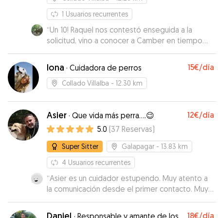
1
Usuarios recurrentes
“
Un 10! Raquel nos contestó enseguida a la
solicitud, vino a conocer a Camber en tiempo
exprés y se ha adaptado a nuestras
necesidades perfectamente. nos ha ido
Iona
15€
/día
·
Cuidadora de perros
contando cada día como iba todo y hemos
podido desconectar sabiendo que estaba en
Collado Villalba
- 12.30 km
las mejores manos. Repetiremos!
”
Asier
12€
/día
·
Que vida más perra....😉
5.0
(
37
Reservas
)
Super Sitter
Galapagar
- 13.83 km
4
Usuarios recurrentes
“
Asier es un cuidador estupendo. Muy atento a
la comunicación desde el primer contacto. Muy
pendiente de todas las instrucciones que le
dimos sobre Nube. Ha intentado que estemos
Daniel
18€
/día
·
Responsable y amante de los