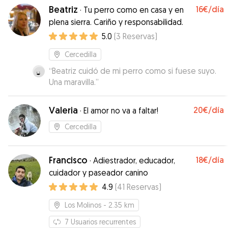
Beatriz
16€
/día
·
Tu perro como en casa y en
plena sierra. Cariño y responsabilidad.
5.0
(
3
Reservas
)
Cercedilla
“
Beatriz cuidó de mi perro como si fuese suyo.
Una maravilla.
”
Valeria
20€
/día
·
El amor no va a faltar!
Cercedilla
Francisco
18€
/día
·
Adiestrador, educador,
cuidador y paseador canino
4.9
(
41
Reservas
)
Los Molinos
- 2.35 km
7
Usuarios recurrentes