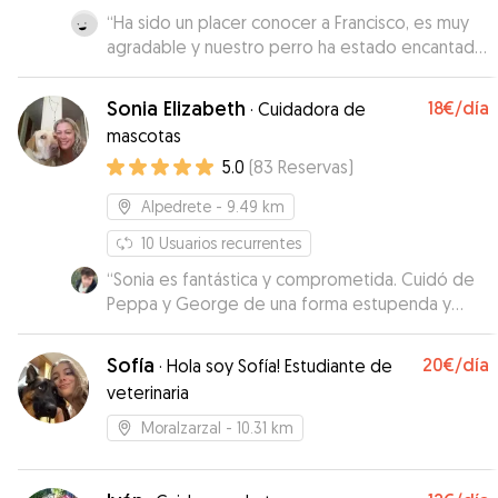
“
Ha sido un placer conocer a Francisco, es muy
agradable y nuestro perro ha estado encantado
con él. Repetiremos seguro
”
Sonia Elizabeth
18€
/día
·
Cuidadora de
mascotas
5.0
(
83
Reservas
)
Alpedrete
- 9.49 km
10
Usuarios recurrentes
“
Sonia es fantástica y comprometida. Cuidó de
Peppa y George de una forma estupenda y
estuvieron felices con ella.
”
Sofía
20€
/día
·
Hola soy Sofía! Estudiante de
veterinaria
Moralzarzal
- 10.31 km