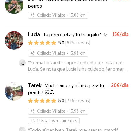
lo más tranquilos posible. Nube es un perro
perros
mayor con ciertos problemas de salud y Asier
tiene experiencia con perros de todas las
Collado Villalba
- 13.86 km
edades. Su casa es magnífica, sin escaleras. La
parcela es muy grande, con muchas sombras y
una piscina en la que se pueden bañar los
Lucia
15€
/día
·
Tu perro feliz y tu tranquilo🐾✨
perros. Repetiremos sin duda si Asier está
5.0
(
6
Reservas
)
disponible.
”
Collado Villalba
- 13.93 km
“
Norma ha vuelto super contenta de estar con
Lucía. Se nota que Lucía la ha cuidado fenomenal,
y nos ha ido enviando fotos de todo lo que iban
haciendo los dos días que la hemos dejado.
Tarek
20€
/día
·
Mucho amor y mimos para tu
Ademas, Norma se ha llevado muy bien con sus
perrito! 😺🤗
perritos (a pesar de que mi perra es muy
5.0
(
7
Reservas
)
miedosa y le suele costar al principio
relacionarse). Agradecida es poco :) :) Repetiría
Collado Villalba
- 13.93 km
sin dudar
”
1
Usuarios recurrentes
“
Todo súper bien. Tarek muy atento, mandó