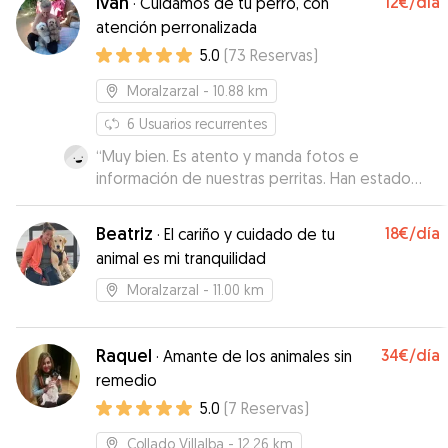
Iván
12€
/día
·
Cuidamos de tu perro, con
atención perronalizada
5.0
(
73
Reservas
)
Moralzarzal
- 10.88 km
6
Usuarios recurrentes
“
Muy bien. Es atento y manda fotos e
información de nuestras perritas. Han estado
como en casa
”
Beatriz
18€
/día
·
El cariño y cuidado de tu
animal es mi tranquilidad
Moralzarzal
- 11.00 km
Raquel
34€
/día
·
Amante de los animales sin
remedio
5.0
(
7
Reservas
)
Collado Villalba
- 12.26 km