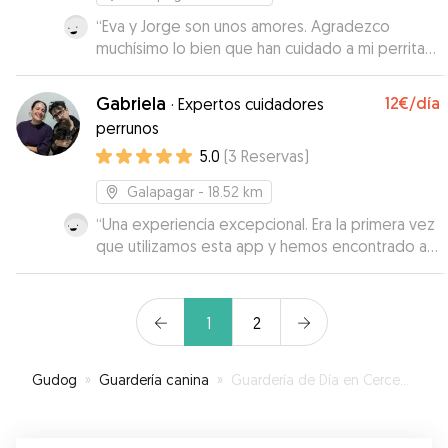
“
Eva y Jorge son unos amores. Agradezco
muchísimo lo bien que han cuidado a mi perrita
Bimba. Recomendable 100%. Nosotros sin duda
volveremos a confiar en ellos. Se nota cuando
Gabriela
12€
/día
·
Expertos cuidadores
encuentras alguien con experiencia y vocación.
”
perrunos
5.0
(
3
Reservas
)
Galapagar
- 18.52 km
“
Una experiencia excepcional. Era la primera vez
que utilizamos esta app y hemos encontrado a
los mejores cuidadores para nuestra perra.
Repetiremos cone ellos dudarlo.
”
1
2
Gudog
»
Guardería canina
»
Guardería de Día en Cercedilla