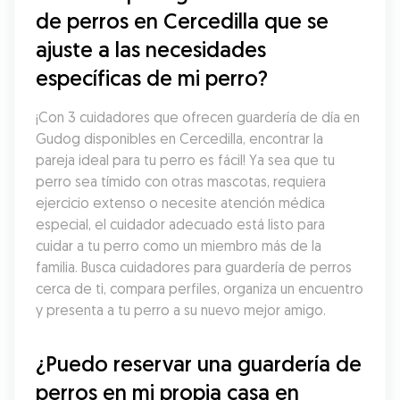
de perros en Cercedilla que se 
ajuste a las necesidades 
específicas de mi perro?
¡Con 3 cuidadores que ofrecen guardería de día en 
Gudog disponibles en Cercedilla, encontrar la 
pareja ideal para tu perro es fácil! Ya sea que tu 
perro sea tímido con otras mascotas, requiera 
ejercicio extenso o necesite atención médica 
especial, el cuidador adecuado está listo para 
cuidar a tu perro como un miembro más de la 
familia. Busca cuidadores para guardería de perros 
cerca de ti, compara perfiles, organiza un encuentro 
y presenta a tu perro a su nuevo mejor amigo.
¿Puedo reservar una guardería de 
perros en mi propia casa en 