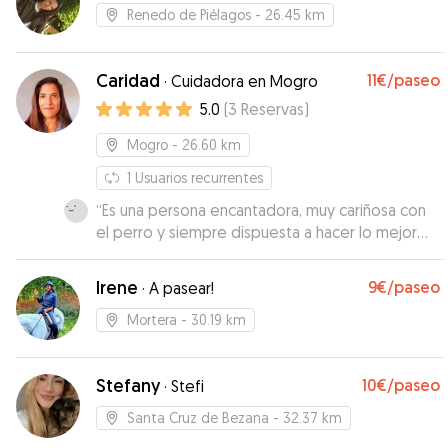
muchos. Lo más importante es que es una chica
Renedo de Piélagos
- 26.45 km
muy responsable y tanto ella como su familia son
encantadores, Otto se enamoró nada más verla
Caridad
11€
/paseo
y al recogerle estaba feliz, nada ansioso por
·
Cuidadora en Mogro
marcharse y muy limpio. A María se le nota que le
5.0
(
3
Reservas
)
gustan los perros y que tiene mucha mano y
Mogro
- 26.60 km
experiencia. Sin duda, me quedo con la
tranquilidad de haber encontrado una "mamá
1
Usuarios recurrentes
adoptiva" para próximos viajes. Sí tenéis la
“
Es una persona encantadora, muy cariñosa con
suerte de que tenga disponibilidad, no dudéis
el perro y siempre dispuesta a hacer lo mejor
en contar con ella!
”
posible su labor.
”
Irene
9€
/paseo
·
A pasear!
Mortera
- 30.19 km
Stefany
10€
/paseo
·
Stefi
Santa Cruz de Bezana
- 32.37 km