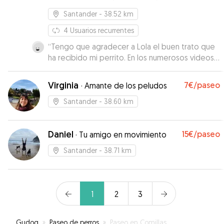
Santander
- 38.52 km
4
Usuarios recurrentes
“
Tengo que agradecer a Lola el buen trato que
ha recibido mi perrito. En los numerosos videos
que me ha ido mandando durante mi ausencia,
he podido comprobar cómo éste se
Virginia
7€
/paseo
·
Amante de los peludos
encontraba feliz acompañado por otra
compañía perruna que le ha hecho mi ausencia
Santander
- 38.60 km
mucho más agradable. Repetiré sin duda en
sucesivas ocasiones. Muchas gracias, Lola.
”
Daniel
15€
/paseo
·
Tu amigo en movimiento
Santander
- 38.71 km
1
2
3
Gudog
»
Paseo de perros
»
Paseo en Comillas