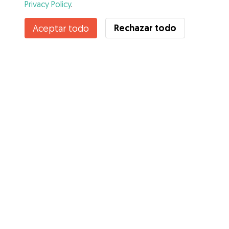
Privacy Policy
.
Rechazar todo
Aceptar todo
Servicios
Cómo funciona
Sobre Gudog
Opiniones
Cobertura Veterinaria
Consejos para dueños de perros
Consejos para cuidadores
Hazte cuidador