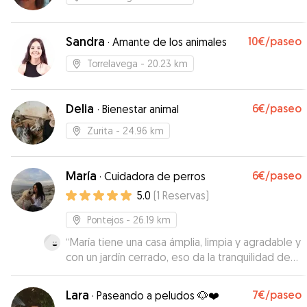
Sandra
10€
/paseo
·
Amante de los animales
Torrelavega
- 20.23 km
Delia
6€
/paseo
·
Bienestar animal
Zurita
- 24.96 km
María
6€
/paseo
·
Cuidadora de perros
5.0
(
1
Reservas
)
Pontejos
- 26.19 km
“
María tiene una casa ámplia, limpia y agradable y
con un jardín cerrado, eso da la tranquilidad de
que no pueden escaparse.(el mío lo hace). Me
mandó vídeos y fotos cada día, tanto de casa
Lara
7€
/paseo
·
Paseando a peludos 🐶❤️
como de los paseos que daban, que fueron