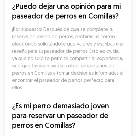
¿Puedo dejar una opinión para mi 
paseador de perros en Comillas?
¡Por supuesto! Después de que se complete tu 
reserva de paseo de perros, recibirás un correo 
electrónico solicitándote que valores y escribas una 
reseña para tu paseador de perros. Esto es crucial, 
ya que no solo te permite compartir tu experiencia, 
sino que también ayuda a otros propietarios de 
perros en Comillas a tomar decisiones informadas al 
encontrar el paseador de perros perfecto para 
ellos.
¿Es mi perro demasiado joven 
para reservar un paseador de 
perros en Comillas?