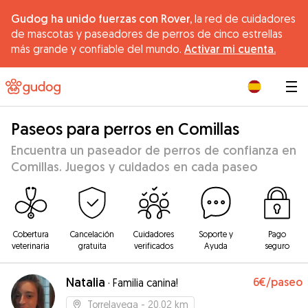
Gudog ha unido fuerzas con Rover,
la red de cuidadores
de mascotas y paseadores de perros de cinco estrellas
más grande y confiable del mundo.
Activar mi cuenta.
|
Paseos para perros en Comillas
Encuentra un paseador de perros de confianza en
Comillas. Juegos y cuidados en cada paseo
Cobertura
Cancelación
Cuidadores
Soporte y
Pago
veterinaria
gratuita
verificados
Ayuda
seguro
Natalia
6€
/paseo
·
Familia canina!
Torrelavega
- 20.02 km