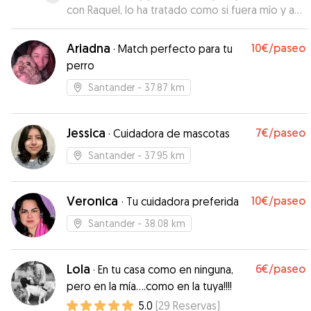
con Raquel, lo ha tratado como si fuera mío y a
sido puntual . Cuando vuelva necesitar de
vuestros servicios me gustaría volviera a ser
Ariadna
10€
/paseo
·
Match perfecto para tu
ella.
”
perro
Santander
- 37.87 km
Jessica
7€
/paseo
·
Cuidadora de mascotas
Santander
- 37.95 km
Veronica
10€
/paseo
·
Tu cuidadora preferida
Santander
- 38.08 km
Lola
6€
/paseo
·
En tu casa como en ninguna,
pero en la mía....como en la tuya!!!!
5.0
(
29
Reservas
)