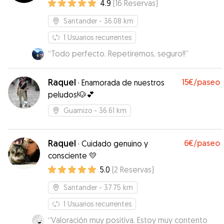
4.9
(
16
Reservas
)
Santander
- 36.08 km
1
Usuarios recurrentes
“
Todo perfecto. Repetiremos, seguro!!
”
Raquel
15€
/paseo
·
Enamorada de nuestros
peludos!🐶💕
Guarnizo
- 36.61 km
Raquel
6€
/paseo
·
Cuidado genuino y
consciente 💛
5.0
(
2
Reservas
)
Santander
- 37.75 km
1
Usuarios recurrentes
“
Valoración muy positiva. Estoy muy contento