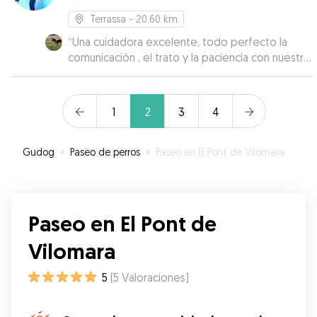
Terrassa
- 20.60 km
“
Una cuidadora excelente, todo perfecto la
comunicación , el trato y la paciencia con nuestro
cachorro inmejorable, todo genial, contaremos
con ella siempre que tenga disponibilidad y la
recomendamos.
”
1
2
3
4
Gudog
»
Paseo de perros
»
Paseo en El Pont de Vilomara
Paseo en El Pont de
Vilomara
5
(
5
Valoraciones
)