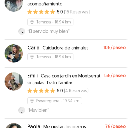
acompañamiento
5.0
(
16
Reservas
)
Terrassa
- 18.94 km
“
El servicio muy bien
”
Carla
10€
/paseo
·
Cuidadora de animales
Terrassa
- 18.94 km
Emili
15€
/paseo
·
Casa con jardín en Montserrat
sin jaulas. Trato familiar.
5.0
(
4
Reservas
)
Esparreguera
- 19.34 km
“
Muy bien
”
Paola
7€
/paseo
·
Me gustan los perros