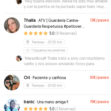
“
Muy buena elección, Alèxia ha sido muy amable
y con la perrita se ha portado súper bien, muy
recomendable.
”
Thalía
13€
/paseo
·
ATV | Guardería Canina-
Guardería Respetuosa #petlover
#dogfriendly
5.0
(
9
Reservas
)
Terrassa
- 20.55 km
1
Usuarios recurrentes
“
Maravillosa!!! Thalía trató a Jony con muchísimo
cariño y nos estuvo enviando fotos para
mostrarnos lo bien que lo estaban pasando.
Genial!!!
”
Ori
10€
/paseo
·
Paciente y cariñosa
Terrassa
- 20.60 km
Iranic
15€
/paseo
·
Una mano amiga !!
5.0
(
1
Reservas
)