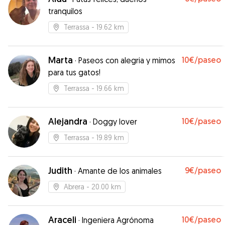
tranquilos
Terrassa
- 19.62 km
Marta
10€
/paseo
·
Paseos con alegria y mimos
para tus gatos!
Terrassa
- 19.66 km
Alejandra
10€
/paseo
·
Doggy lover
Terrassa
- 19.89 km
Judith
9€
/paseo
·
Amante de los animales
Abrera
- 20.00 km
Araceli
10€
/paseo
·
Ingeniera Agrónoma