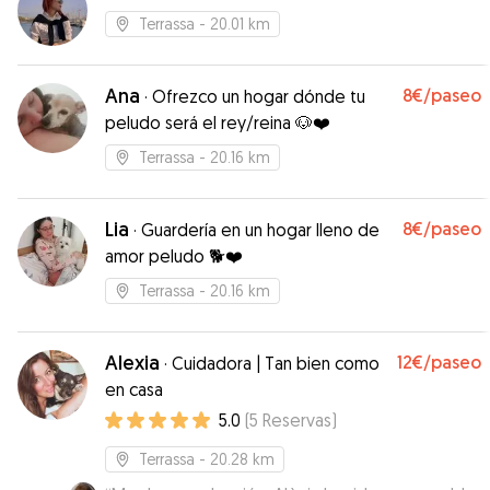
Terrassa
- 20.01 km
Ana
8€
/paseo
·
Ofrezco un hogar dónde tu
peludo será el rey/reina 🐶❤️
Terrassa
- 20.16 km
Lia
8€
/paseo
·
Guardería en un hogar lleno de
amor peludo 🐕❤️
Terrassa
- 20.16 km
Alexia
12€
/paseo
·
Cuidadora | Tan bien como
en casa
5.0
(
5
Reservas
)
Terrassa
- 20.28 km