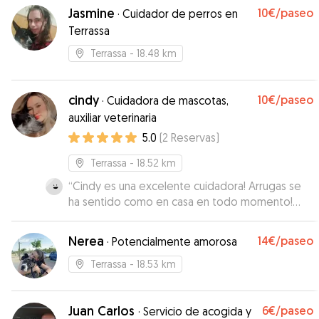
Jasmine
10€
/paseo
·
Cuidador de perros en
Terrassa
Terrassa
- 18.48 km
cindy
10€
/paseo
·
Cuidadora de mascotas,
auxiliar veterinaria
5.0
(
2
Reservas
)
Terrassa
- 18.52 km
“
Cindy es una excelente cuidadora! Arrugas se
ha sentido como en casa en todo momento!
Muchas gracias Cindy! Definitivamente
repetiremos!
”
Nerea
14€
/paseo
·
Potencialmente amorosa
Terrassa
- 18.53 km
Juan Carlos
6€
/paseo
·
Servicio de acogida y