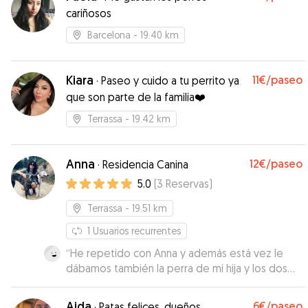
cariñosos
Barcelona
- 19.40 km
Kiara
11€
/paseo
·
Paseo y cuido a tu perrito ya
que son parte de la familia❤️
Terrassa
- 19.42 km
Anna
12€
/paseo
·
Residencia Canina
5.0
(
3
Reservas
)
Terrassa
- 19.51 km
1
Usuarios recurrentes
“
He repetido con Anna y además está vez le
dábamos también la perra de mi hija y los dos
estaban encantados.
”
Aida
6€
/paseo
·
Patas felices, dueños