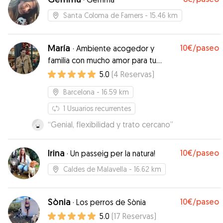
estado muy bien cuidada y feliz, Alejandra se ha
encargado de darle muchos paseos por el pipi
Santa Coloma de Farners
- 15.46 km
can, la playa y la montaña. Por otro lado, ha
estado super pendiente de sus necesidades y
María
10€
/paseo
me ha informado de todo y diariamente. Me ha
·
Ambiente acogedor y
mandado muchas fotos y vídeos todos los días
familia con mucho amor para tu
y me ha escrito a menudo lo cuál me ha dado
mascota
5.0
(
4
Reservas
)
mucha tranquilidad. La recomiendo al 100%!!
”
Barcelona
- 16.59 km
1
Usuarios recurrentes
“
Genial, flexibilidad y trato cercano
”
Irina
10€
/paseo
·
Un passeig per la natura!
Caldes de Malavella
- 16.62 km
Sònia
10€
/paseo
·
Los perros de Sònia
5.0
(
17
Reservas
)