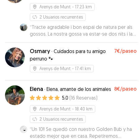
Arenys de Munt
- 17.23 km
2
Usuarios recurrentes
“
Tracte agradable i bon espai de natura per als
gossos. La nostra gossa va estar-se dos nits i la
van cuidar molt bé. Un bon lloc on deixar-los.
Repetirem
”
Osmary
7€
/paseo
·
Cuidados para tu amigo
perruno 🐾
Arenys de Munt
- 17.41 km
Elena
8€
/paseo
·
Elena, amante de los animales
5.0
(
16
Reservas
)
Arenys de Munt
- 18.40 km
2
Usuarios recurrentes
“
Un 10!! Se quedó con nuestro Golden Bub y ha
estado mejor que en casa. Repetiremos