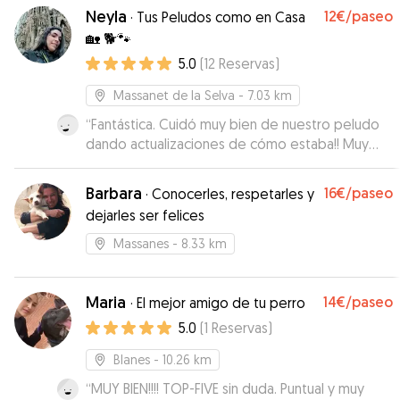
Neyla
12€
/paseo
·
Tus Peludos como en Casa
🏡 🐕🐾
5.0
(
12
Reservas
)
Massanet de la Selva
- 7.03 km
“
Fantástica. Cuidó muy bien de nuestro peludo
dando actualizaciones de cómo estaba!! Muy
simpática.
”
Barbara
16€
/paseo
·
Conocerles, respetarles y
dejarles ser felices
Massanes
- 8.33 km
Maria
14€
/paseo
·
El mejor amigo de tu perro
5.0
(
1
Reservas
)
Blanes
- 10.26 km
“
MUY BIEN!!!! TOP-FIVE sin duda. Puntual y muy