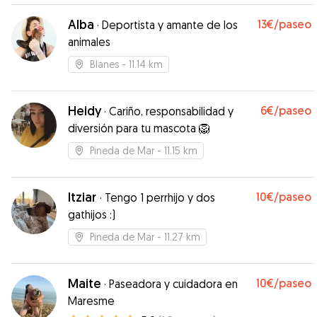
Contaremos con ella siempre que tengamos
que dejar solo a Dako.
Alba
”
13€
/paseo
·
Deportista y amante de los
animales
Blanes
- 11.14 km
Heidy
6€
/paseo
·
Cariño, responsabilidad y
diversión para tu mascota 🦁
Pineda de Mar
- 11.15 km
Itziar
10€
/paseo
·
Tengo 1 perrhijo y dos
gathijos :)
Pineda de Mar
- 11.27 km
Maite
10€
/paseo
·
Paseadora y cuidadora en
Maresme