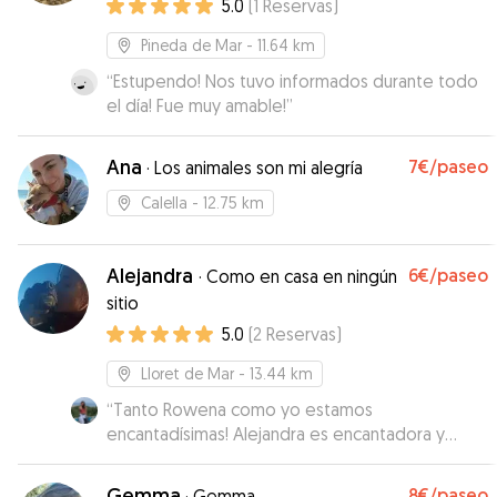
5.0
(
1
Reservas
)
Pineda de Mar
- 11.64 km
“
Estupendo! Nos tuvo informados durante todo
el día! Fue muy amable!
”
Ana
7€
/paseo
·
Los animales son mi alegría
Calella
- 12.75 km
Alejandra
6€
/paseo
·
Como en casa en ningún
sitio
5.0
(
2
Reservas
)
Lloret de Mar
- 13.44 km
“
Tanto Rowena como yo estamos
encantadísimas! Alejandra es encantadora y
Agua una perrita muy buena que se ha adaptado
genial a que le invadan su casita! Rowena ha
Gemma
8€
/paseo
·
Gemma