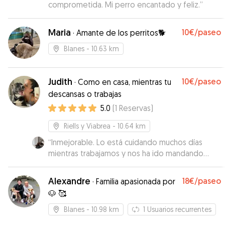
comprometida. Mi perro encantado y feliz.
”
Maria
10€
/paseo
·
Amante de los perritos🐕
Blanes
- 10.63 km
Judith
10€
/paseo
·
Como en casa, mientras tu
descansas o trabajas
5.0
(
1
Reservas
)
Riells y Viabrea
- 10.64 km
“
Inmejorable. Lo está cuidando muchos días
mientras trabajamos y nos ha ido mandando
fotos y videos. Su perra es un amor y para lo
complicado que es el nuestro se han adaptado
Alexandre
18€
/paseo
·
Familia apasionada por
súper bien. Freya no tiene ningún problema con
🐶 🥰
otros perros y Judith es super atenta. Incluso se
hizo daño jugando por qué es un bruto y lo llevó
Blanes
- 10.98 km
1
Usuarios recurrentes
al veterinario en el momento sin dudarlo.