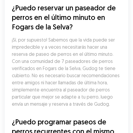
¿Puedo reservar un paseador de 
perros en el último minuto en 
Fogars de la Selva?
¡Sí, por supuesto! Sabemos que la vida puede ser 
impredecible y a veces necesitarás hacer una 
reserva de paseo de perros en el último minuto. 
Con una comunidad de 7 paseadores de perros 
verificados en Fogars de la Selva, Gudog te tiene 
cubierto. No es necesario buscar recomendaciones 
entre amigos ni hacer llamadas de última hora, 
simplemente encuentra al paseador de perros 
particular que mejor se adapte a tu perro, luego 
envía un mensaje y reserva a través de Gudog.
¿Puedo programar paseos de 
perros recurrentes con el mismo 