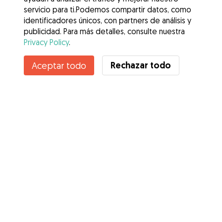
servicio para ti.Podemos compartir datos, como
identificadores únicos, con partners de análisis y
publicidad. Para más detalles, consulte nuestra
Privacy Policy
.
Rechazar todo
Aceptar todo
Servicios
Cómo funciona
Sobre Gudog
Opiniones
Cobertura Veterinaria
Consejos para dueños de perros