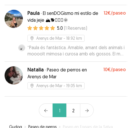
seguro!!
”
Paula
12€
/paseo
·
El senDOGismo mi estilo de
vida jeje 🏔️🐕🏃🏽‍♀️🌞
5.0
(
1
Reservas
)
Arenys de Mar
- 18.92 km
“
Paula és fantàstica. Amable, amant dels animals i
moooolt mimosa i curosa amb els gossos. El meu
gos, tant en el Meet and Greet com a l'estada,
va contactar amb la Paula com si la conegués de
Natalia
10€
/paseo
·
Paseo de perros en
tota la vida. Una passada!!!!
”
Arenys de Mar
Arenys de Mar
- 19.05 km
1
2
Gudog
»
Paseo de perros
»
Paseo en Fogars de la Selva