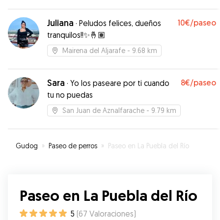
todo el tiempo videos de lo bien que se lo
pasaba Lasso con Dante, su labrador.. El trato con
Juliana
10€
/paseo
·
Peludos felices, dueños
Gonzalo ha sido impecable, super amable y
tranquilos!!✨🤞🏽
cercano. Sin duda repetiremos.
”
Mairena del Aljarafe
- 9.68 km
Sara
8€
/paseo
·
Yo los paseare por ti cuando
tu no puedas
San Juan de Aznalfarache
- 9.79 km
Gudog
»
Paseo de perros
»
Paseo en La Puebla del Río
Paseo en La Puebla del Río
5
(
67
Valoraciones
)