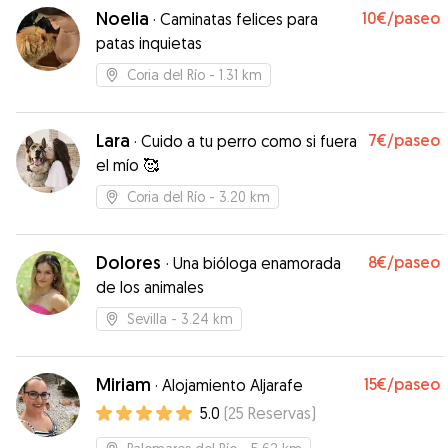
Noelia
10€
/paseo
·
Caminatas felices para
patas inquietas
Coria del Río
- 1.31 km
Lara
7€
/paseo
·
Cuido a tu perro como si fuera
el mío 🥰
Coria del Río
- 3.20 km
Dolores
8€
/paseo
·
Una bióloga enamorada
de los animales
Sevilla
- 3.24 km
Miriam
15€
/paseo
·
Alojamiento Aljarafe
5.0
(
25
Reservas
)