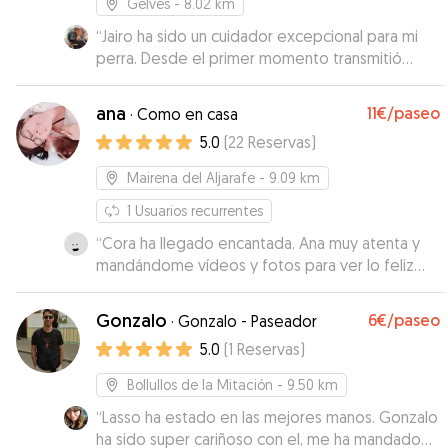
Gelves
- 8.02 km
“
Jairo ha sido un cuidador excepcional para mi
perra. Desde el primer momento transmitió
mucha confianza, y su trato ha sido cariñoso y
responsable. Me mantuvo informada con fotos y
ana
11€
/paseo
·
Como en casa
mensajes, y se notaba que mi perra estaba feliz
5.0
(
22
Reservas
)
con él. Ha sido un alivio enorme dejarla en tan
buenas manos. Repetiremos sin duda!!!! 100%
Mairena del Aljarafe
- 9.09 km
recomendable.
”
1
Usuarios recurrentes
“
Cora ha llegado encantada. Ana muy atenta y
mandándome vídeos y fotos para ver lo feliz
que estaba Cora. Repetiremos!!
”
Gonzalo
6€
/paseo
·
Gonzalo - Paseador
5.0
(
1
Reservas
)
Bollullos de la Mitación
- 9.50 km
“
Lasso ha estado en las mejores manos. Gonzalo
ha sido super cariñoso con el, me ha mandado