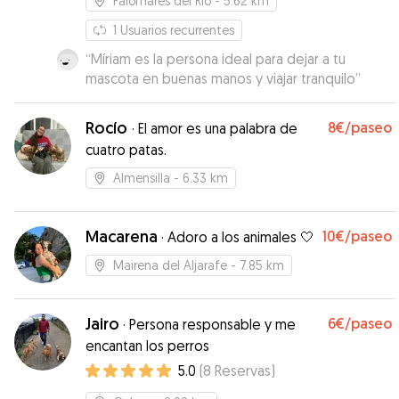
Palomares del Río
- 5.62 km
1
Usuarios recurrentes
“
Míriam es la persona ideal para dejar a tu
mascota en buenas manos y viajar tranquilo
”
Rocío
8€
/paseo
·
El amor es una palabra de
cuatro patas.
Almensilla
- 6.33 km
Macarena
10€
/paseo
·
Adoro a los animales 🤍
Mairena del Aljarafe
- 7.85 km
Jairo
6€
/paseo
·
Persona responsable y me
encantan los perros
5.0
(
8
Reservas
)