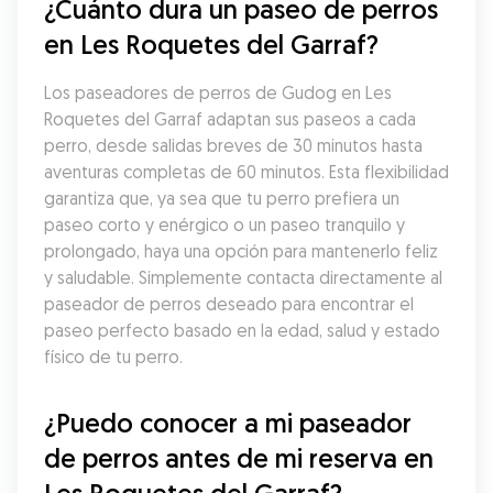
¿Cuánto dura un paseo de perros 
en Les Roquetes del Garraf?
Los paseadores de perros de Gudog en Les 
Roquetes del Garraf adaptan sus paseos a cada 
perro, desde salidas breves de 30 minutos hasta 
aventuras completas de 60 minutos. Esta flexibilidad 
garantiza que, ya sea que tu perro prefiera un 
paseo corto y enérgico o un paseo tranquilo y 
prolongado, haya una opción para mantenerlo feliz 
y saludable. Simplemente contacta directamente al 
paseador de perros deseado para encontrar el 
paseo perfecto basado en la edad, salud y estado 
físico de tu perro.
¿Puedo conocer a mi paseador 
de perros antes de mi reserva en 