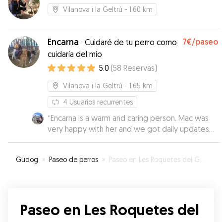
Vilanova i la Geltrú
- 1.60 km
Encarna
7€
/paseo
·
Cuidaré de tu perro como
cuidaría del mío
5.0
(
58
Reservas
)
Vilanova i la Geltrú
- 1.65 km
4
Usuarios recurrentes
“
Encarna is a warm and caring person. Mac was
very happy with her and we got daily updates
with photos. So glad we discovered her for our
Mac. Thank you Encarna!
”
Gudog
»
Paseo de perros
»
Paseo en Les Roquetes del Garraf
Paseo en Les Roquetes del