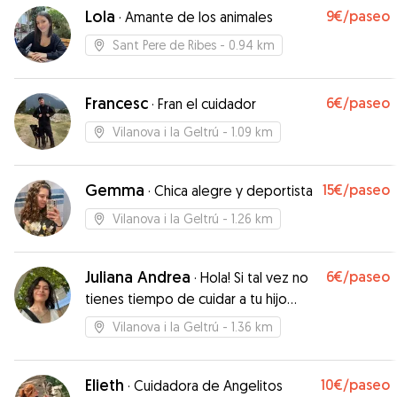
Lola
9€
/paseo
·
Amante de los animales
Sant Pere de Ribes
- 0.94 km
Francesc
6€
/paseo
·
Fran el cuidador
Vilanova i la Geltrú
- 1.09 km
Gemma
15€
/paseo
·
Chica alegre y deportista
Vilanova i la Geltrú
- 1.26 km
Juliana Andrea
6€
/paseo
·
Hola! Si tal vez no
tienes tiempo de cuidar a tu hijo
perruno y/o gatuno, lo haré yo por ti.
Vilanova i la Geltrú
- 1.36 km
No te preocupes 🫶🏼
Elieth
10€
/paseo
·
Cuidadora de Angelitos