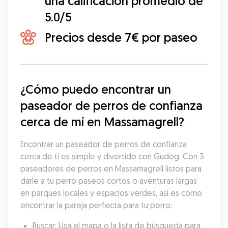
una calificación promedio de
5.0/5
Precios desde 7€ por paseo
¿Cómo puedo encontrar un 
paseador de perros de confianza 
cerca de mí en Massamagrell?
Encontrar un paseador de perros de confianza 
cerca de ti es simple y divertido con Gudog. Con 3 
paseadores de perros en Massamagrell listos para 
darle a tu perro paseos cortos o aventuras largas 
en parques locales y espacios verdes, así es cómo 
encontrar la pareja perfecta para tu perro:
Buscar: Usa el mapa o la lista de búsqueda para 