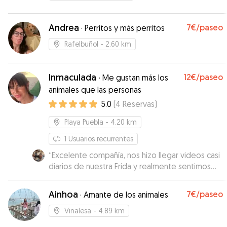
Andrea
7€
/paseo
·
Perritos y más perritos
Rafelbuñol
- 2.60 km
Inmaculada
12€
/paseo
·
Me gustan más los
animales que las personas
5.0
(
4
Reservas
)
Playa Puebla
- 4.20 km
1
Usuarios recurrentes
“
Excelente compañía, nos hizo llegar videos casi
diarios de nuestra Frida y realmente sentimos
que estuvo como en casa, lo que nos tranquilizó
mucho en nuestro viaje. Altamente
Ainhoa
7€
/paseo
·
Amante de los animales
recomendable. Mil gracias Inmaculada !!
”
Vinalesa
- 4.89 km