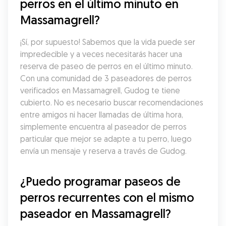
perros en el último minuto en 
Massamagrell?
¡Sí, por supuesto! Sabemos que la vida puede ser 
impredecible y a veces necesitarás hacer una 
reserva de paseo de perros en el último minuto. 
Con una comunidad de 3 paseadores de perros 
verificados en Massamagrell, Gudog te tiene 
cubierto. No es necesario buscar recomendaciones 
entre amigos ni hacer llamadas de última hora, 
simplemente encuentra al paseador de perros 
particular que mejor se adapte a tu perro, luego 
envía un mensaje y reserva a través de Gudog.
¿Puedo programar paseos de 
perros recurrentes con el mismo 
paseador en Massamagrell?