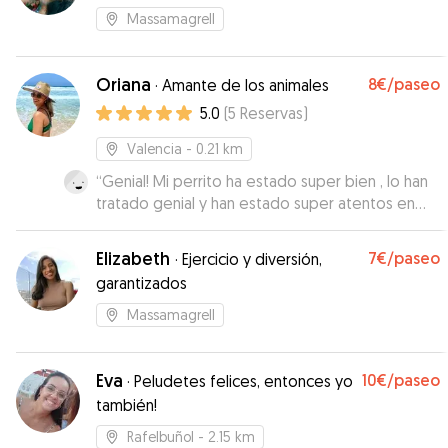
Massamagrell
Oriana
8€
/paseo
·
Amante de los animales
5.0
(
5
Reservas
)
Valencia
- 0.21 km
“
Genial! Mi perrito ha estado super bien , lo han
tratado genial y han estado super atentos en
informarme y que estuviera super bien! Lo
recomiendo a todo el mundo y seguro que
Elizabeth
7€
/paseo
·
Ejercicio y diversión,
repito! Muchísimas gracias
”
garantizados
Massamagrell
Eva
10€
/paseo
·
Peludetes felices, entonces yo
también!
Rafelbuñol
- 2.15 km