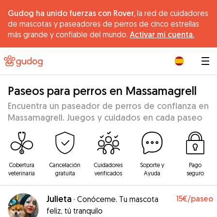
Gudog ha unido fuerzas con Rover,
la red de cuidadores
de mascotas y paseadores de perros de cinco estrellas
más grande y confiable del mundo.
Activar mi cuenta.
|
Paseos para perros en Massamagrell
Encuentra un paseador de perros de confianza en
Massamagrell. Juegos y cuidados en cada paseo
Cobertura
Cancelación
Cuidadores
Soporte y
Pago
veterinaria
gratuita
verificados
Ayuda
seguro
Julieta
15€
/paseo
·
Conóceme. Tu mascota
feliz, tú tranquilo