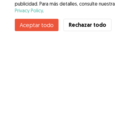
publicidad. Para más detalles, consulte nuestra
Privacy Policy
.
Rechazar todo
Aceptar todo
Servicios
Cómo funciona
Sobre Gudog
Opiniones
Cobertura Veterinaria
Consejos para dueños de perros
Consejos para cuidadores