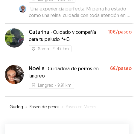
“
Una experiencia perfecta. Mi perra ha estado
como una reina, cuidada con toda atención en un
entorno maravilloso y amigable. Violeta, además,
es super atenta. Acordé con ella que recogería
Catarina
10€
/paseo
·
Cuidado y compañía
a mora cada día por la mañana, llevándosela por
para tu peludo 🐾🐶
la tarde, y no hubo ningún problema al respecto
con esto. De verdad que me la han tenido muy
Sama
- 9.47 km
bien cuidada. Para repetir acogida con ella, sin
duda.
”
Noelia
6€
/paseo
·
Cuidadora de perros en
langreo
Langreo
- 9.91 km
Gudog
»
Paseo de perros
»
Paseo en Mieres