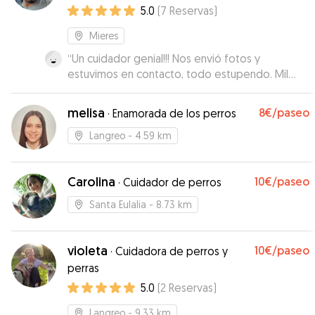
5.0
(
7
Reservas
)
Mieres
“
Un cuidador genial!!! Nos envió fotos y
estuvimos en contacto, todo estupendo. Mil
gracias Carlos
”
melisa
8€
/paseo
·
Enamorada de los perros
Langreo
- 4.59 km
Carolina
10€
/paseo
·
Cuidador de perros
Santa Eulalia
- 8.73 km
violeta
10€
/paseo
·
Cuidadora de perros y
perras
5.0
(
2
Reservas
)
Langreo
- 9.33 km