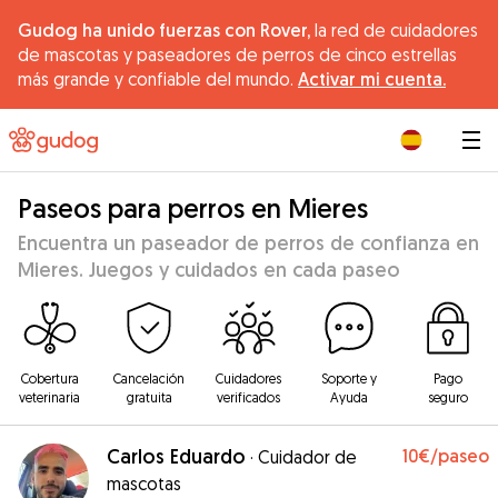
Gudog ha unido fuerzas con Rover,
la red de cuidadores
de mascotas y paseadores de perros de cinco estrellas
más grande y confiable del mundo.
Activar mi cuenta.
|
Paseos para perros en Mieres
Encuentra un paseador de perros de confianza en
Mieres. Juegos y cuidados en cada paseo
Cobertura
Cancelación
Cuidadores
Soporte y
Pago
veterinaria
gratuita
verificados
Ayuda
seguro
Carlos Eduardo
10€
/paseo
·
Cuidador de
mascotas