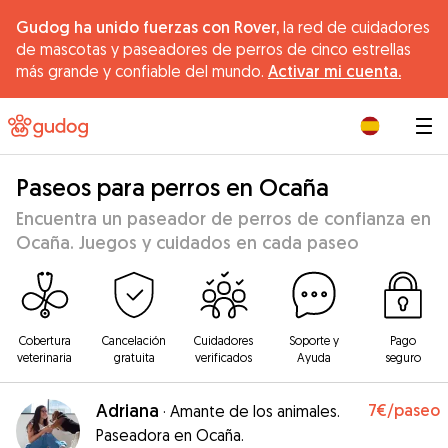
Gudog ha unido fuerzas con Rover,
la red de cuidadores
de mascotas y paseadores de perros de cinco estrellas
más grande y confiable del mundo.
Activar mi cuenta.
|
Paseos para perros en Ocaña
Encuentra un paseador de perros de confianza en
Ocaña. Juegos y cuidados en cada paseo
Cobertura
Cancelación
Cuidadores
Soporte y
Pago
veterinaria
gratuita
verificados
Ayuda
seguro
Adriana
7€
/paseo
·
Amante de los animales.
Paseadora en Ocaña.