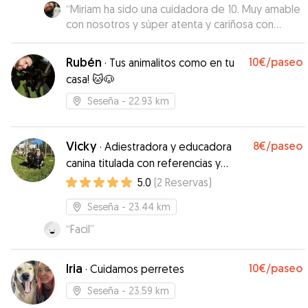
“
Miriam ha sido una cuidadora de 10. Muy amable
Puedo recomendar Mauro 100% y aunque tu
con nosotros y súper atenta y cariñosa con
perro es tan pequeño como nuestro Sebastián.
nuestro perrete todo el tiempo, que además se
Muchas gracias Mauro, sin duda volvería con
lo pasó en grande iugando y paseando. Nos
Mauro.
”
Rubén
10€
/paseo
·
Tus animalitos como en tu
envió un montón de fotos, y tanto ella como sus
casa! 🐱🐶
animales nos han hecho sentir muy tranquilos.
Repetiremos seguro :)
”
Seseña
- 22.93 km
Vicky
8€
/paseo
·
Adiestradora y educadora
canina titulada con referencias y
paseadora canina
5.0
(
2
Reservas
)
Seseña
- 23.44 km
“
Facil
”
Iria
10€
/paseo
·
Cuidamos perretes
Seseña
- 23.59 km