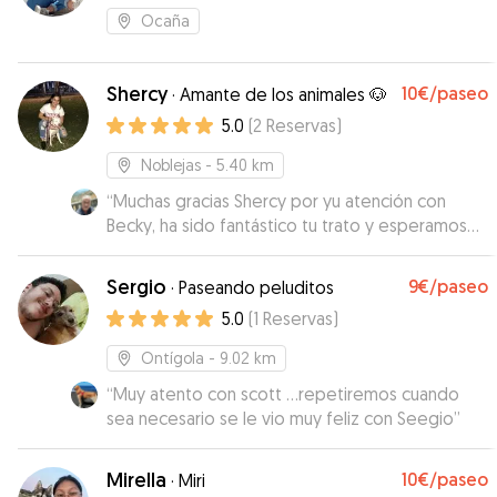
Ocaña
Shercy
10€
/paseo
·
Amante de los animales 🐶
5.0
(
2
Reservas
)
Noblejas
- 5.40 km
“
Muchas gracias Shercy por yu atención con
Becky, ha sido fantástico tu trato y esperamos
contar de nuevo con tu colaboración. Muchas
gracias!!
”
Sergio
9€
/paseo
·
Paseando peluditos
5.0
(
1
Reservas
)
Ontígola
- 9.02 km
“
Muy atento con scott ...repetiremos cuando
sea necesario se le vio muy feliz con Seegio
”
Mirella
10€
/paseo
·
Miri