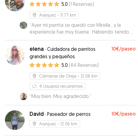
5.0
(
1
Reservas
)
Aranjuez
- 11.77 km
“
Ayer mi perrita se quedó con Mirella , y la
experiencia fue muy buena . Habiendo tenido
tantas experiencias con cuidadores puedo decir
que no es de las que más fotos o videos envía
elena
10€
/paseo
·
Cuidadora de perritos
pero está bien, se que Pampita estuvo cuidada
grandes y pequeños
y acompañada y vamos a repetir! Ya que
5.0
(
44
Reservas
)
además de tener una atención bastante
exclusiva, porque no tiene muchos perritos al
Colmenar de Oreja
- 12.06 km
mismo tiempo , creo que los precios que
maneja son muy adecuados !! Estamos muy
4
Usuarios recurrentes
contentas con Mirella y la recomendamos !
”
“
Muy bien. Muy agradecido.
”
David
10€
/paseo
·
Paseador de perros
Aranjuez
- 12.06 km