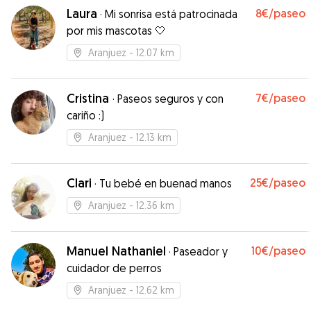
Laura
8€
/paseo
·
Mi sonrisa está patrocinada
por mis mascotas 🤍
Aranjuez
- 12.07 km
Cristina
7€
/paseo
·
Paseos seguros y con
cariño :)
Aranjuez
- 12.13 km
Clari
25€
/paseo
·
Tu bebé en buenad manos
Aranjuez
- 12.36 km
Manuel Nathaniel
10€
/paseo
·
Paseador y
cuidador de perros
Aranjuez
- 12.62 km