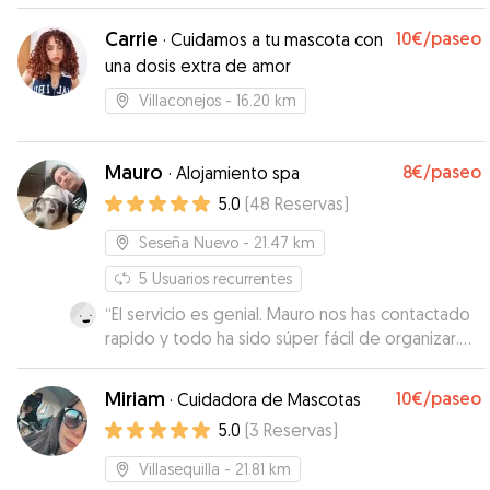
Carrie
10€
/paseo
·
Cuidamos a tu mascota con
una dosis extra de amor
Villaconejos
- 16.20 km
Mauro
8€
/paseo
·
Alojamiento spa
5.0
(
48
Reservas
)
Seseña Nuevo
- 21.47 km
5
Usuarios recurrentes
“
El servicio es genial. Mauro nos has contactado
rapido y todo ha sido súper fácil de organizar.
Mauro ha sido increíble con Sebastián y
Sebastián tenía ganas a volver a la casa de
Miriam
10€
/paseo
·
Cuidadora de Mascotas
Mauro y su familia. Hemos estado muy nerviosos
5.0
(
3
Reservas
)
dejando Sebastián, ha sido la primera vez que ha
quedado con un cuidador y la verdad enseguida
Villasequilla
- 21.81 km
Sebastián ha cogido confianza con Mauro.