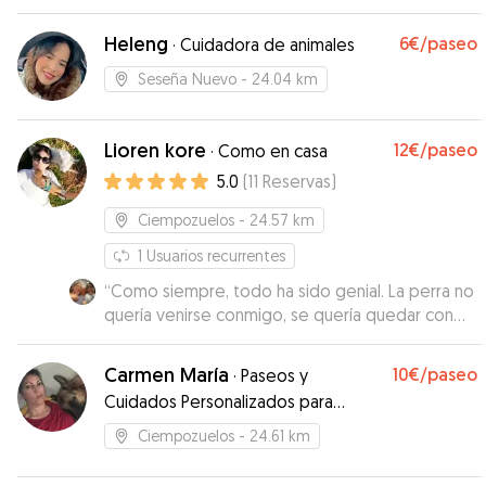
Heleng
6€
/paseo
·
Cuidadora de animales
Seseña Nuevo
- 24.04 km
Lioren kore
12€
/paseo
·
Como en casa
5.0
(
11
Reservas
)
Ciempozuelos
- 24.57 km
1
Usuarios recurrentes
“
Como siempre, todo ha sido genial. La perra no
quería venirse conmigo, se quería quedar con
ella.
”
Carmen María
10€
/paseo
·
Paseos y
Cuidados Personalizados para
Perros y Gatos. Formación en
Ciempozuelos
- 24.61 km
Educación Canina, Primeros Auxilios,
Cuidados e Higiene.