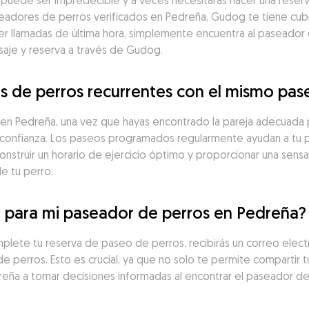
a puede ser impredecible y a veces necesitarás hacer una reserv
adores de perros verificados en Pedreña, Gudog te tiene cubie
 llamadas de última hora, simplemente encuentra al paseador d
saje y reserva a través de Gudog.
 de perros recurrentes con el mismo pas
 Pedreña, una vez que hayas encontrado la pareja adecuada par
de confianza. Los paseos programados regularmente ayudan a tu
construir un horario de ejercicio óptimo y proporcionar una sens
de tu perro.
n para mi paseador de perros en Pedreña?
lete tu reserva de paseo de perros, recibirás un correo electró
e perros. Esto es crucial, ya que no solo te permite compartir t
reña a tomar decisiones informadas al encontrar el paseador de