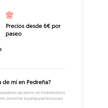
Precios desde 6€ por
paseo
o
a de mí en Pedreña?
aseadores de perros en Pedreña listos 
mo encontrar la pareja perfecta para 