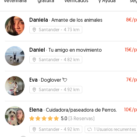
veterinaria
gratuita
verificados
y Ayuda
se
Daniela
8€
/
·
Amante de los animales
Santander
- 4.73 km
Daniel
15€
/
·
Tu amigo en movimiento
Santander
- 4.82 km
Eva
7€
/
·
Doglover 💘
Santander
- 4.92 km
Elena
10€
/
·
Cuidadora/paseadora de Perros.
5.0
(
3
Reservas
)
Santander
- 4.92 km
1
Usuarios recurrentes