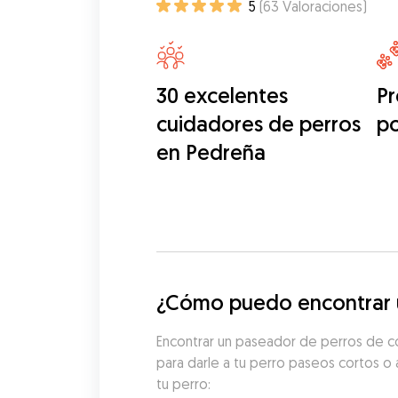
5
(
63
Valoraciones
)
30 excelentes
Pr
cuidadores de perros
p
en Pedreña
¿Cómo puedo encontrar u
Encontrar un paseador de perros de co
para darle a tu perro paseos cortos o 
tu perro: