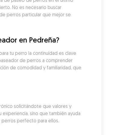
a de paseo de perros en el último 
rto. No es necesario buscar 
e perros particular que mejor se 
eador en Pedreña?
a tu perro la continuidad es clave 
 paseador de perros a comprender 
ación de comodidad y familiaridad, que 
nico solicitándote que valores y 
u experiencia, sino que también ayuda 
 perros perfecto para ellos.