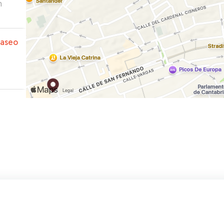
n
paseo