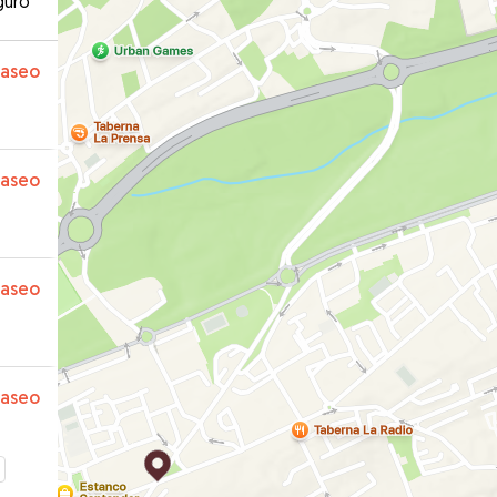
guro
paseo
paseo
paseo
paseo