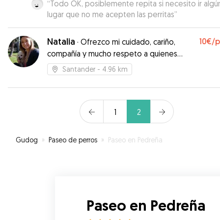
“
Todo OK, posiblemente repita si necesito ir algú
lugar que no me acepten las perritas
”
Natalia
10€
/
·
Ofrezco mi cuidado, cariño,
compañía y mucho respeto a quienes
forman tambien parte de la familia
Santander
- 4.96 km
1
2
Gudog
»
Paseo de perros
»
Paseo en Pedreña
Paseo en Pedreña