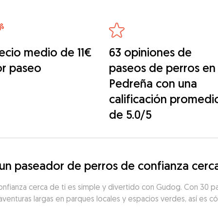
ecio medio de 11€
63 opiniones de
or paseo
paseos de perros en
Pedreña con una
calificación promedi
de 5.0/5
n paseador de perros de confianza cerc
nfianza cerca de ti es simple y divertido con Gudog. Con 30 p
aventuras largas en parques locales y espacios verdes, así es có