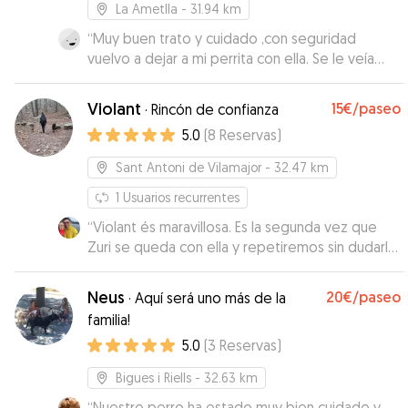
La Ametlla
- 31.94 km
“
Muy buen trato y cuidado ,con seguridad
vuelvo a dejar a mi perrita con ella. Se le veía
contenta, muchas gracias
”
Violant
15€
/paseo
·
Rincón de confianza
5.0
(
8
Reservas
)
Sant Antoni de Vilamajor
- 32.47 km
1
Usuarios recurrentes
“
Violant és maravillosa. Es la segunda vez que
Zuri se queda con ella y repetiremos sin dudarlo.
Sabemos que él está feliz y encantado con
Violant y eso es lo más importante para
Neus
20€
/paseo
·
Aquí será uno más de la
nosotros. Ella conoce las necesidades de Zuri y
familia!
se adapta para que él pueda disfrutar y a la vez
5.0
(
3
Reservas
)
mantener su calma. Violant le acompaña de una
forma preciosa y estamos muy agradecidos por
Bigues i Riells
- 32.63 km
ello. Gràcies, Violant.
”
“
Nuestro perro ha estado muy bien cuidado y