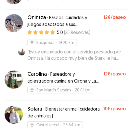
Onintza
12€
/paseo
·
Paseos, cuidados y
juegos adaptados a sus
necesidades
5.0
(
25
Reservas
)
Susqueda
- 19.20 km
“
Estoy encantado con el servicio prestado por
Onintza. Ha cuidado muy bien de Stark, le ha
dado largos paseos y ha estado en
comunicación conmigo constante. Muy
Carolina
12€
/paseo
·
Paseadora y
recomendable.
”
adiestradora canina en Girona y La
Selva
San Martín Sacalm
- 20.81 km
Solara
10€
/paseo
·
Bienestar animal (cuidadora
de animales)
Castellterçol
- 26.64 km