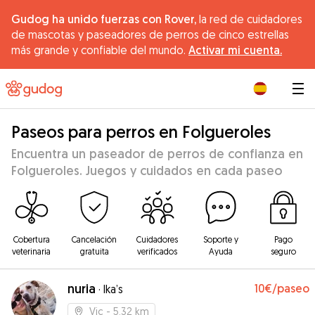
Gudog ha unido fuerzas con Rover,
la red de cuidadores
de mascotas y paseadores de perros de cinco estrellas
más grande y confiable del mundo.
Activar mi cuenta.
|
Paseos para perros en Folgueroles
Encuentra un paseador de perros de confianza en
Folgueroles. Juegos y cuidados en cada paseo
Cobertura
Cancelación
Cuidadores
Soporte y
Pago
veterinaria
gratuita
verificados
Ayuda
seguro
nuria
10€
/paseo
·
Ika’s
Vic
- 5.32 km