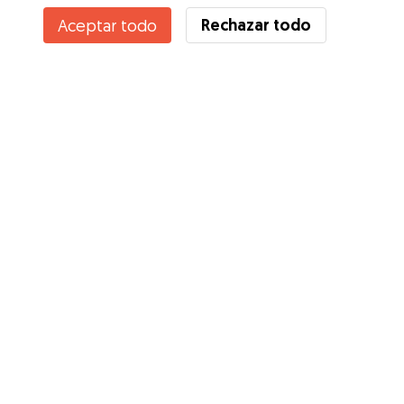
Rechazar todo
Aceptar todo
Servicios
Cómo funciona
Sobre Gudog
Opiniones
Cobertura Veterinaria
Consejos para dueños de perros
Consejos para cuidadores
Hazte cuidador
Blog