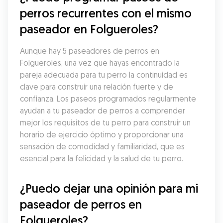
perros recurrentes con el mismo 
paseador en Folgueroles?
Aunque hay 5 paseadores de perros en 
Folgueroles, una vez que hayas encontrado la 
pareja adecuada para tu perro la continuidad es 
clave para construir una relación fuerte y de 
confianza. Los paseos programados regularmente 
ayudan a tu paseador de perros a comprender 
mejor los requisitos de tu perro para construir un 
horario de ejercicio óptimo y proporcionar una 
sensación de comodidad y familiaridad, que es 
esencial para la felicidad y la salud de tu perro.
¿Puedo dejar una opinión para mi 
paseador de perros en 
Folgueroles?