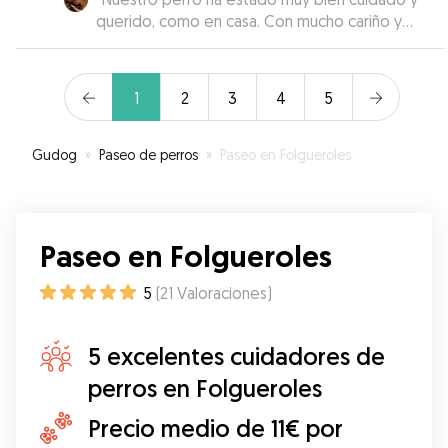
querido, como en casa. Con mucho cariño y
mimo. La recomiendo sin lugar a dudas. Si
volviéramos a necesitar una cuidadora, sin lugar a
dudas repetiríamos.
”
1
2
3
4
5
Gudog
»
Paseo de perros
»
Paseo en Folgueroles
Paseo en Folgueroles
5
(
21
Valoraciones
)
5 excelentes cuidadores de
perros en Folgueroles
Precio medio de 11€ por