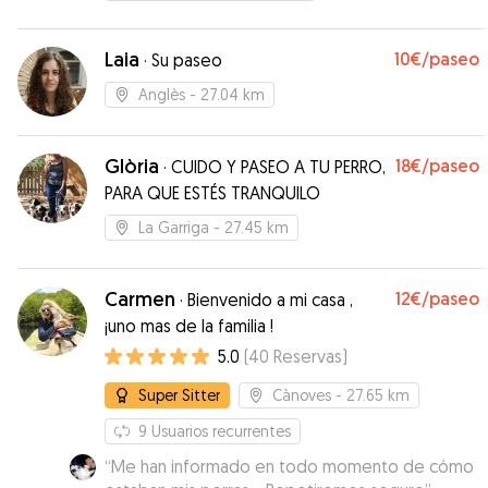
Laia
10€
/paseo
·
Su paseo
Anglès
- 27.04 km
Glòria
18€
/paseo
·
CUIDO Y PASEO A TU PERRO,
PARA QUE ESTÉS TRANQUILO
La Garriga
- 27.45 km
Carmen
12€
/paseo
·
Bienvenido a mi casa ,
¡uno mas de la familia !
5.0
(
40
Reservas
)
Super Sitter
Cànoves
- 27.65 km
9
Usuarios recurrentes
“
Me han informado en todo momento de cómo