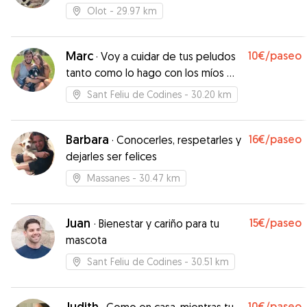
Olot
- 29.97 km
Marc
10€
/paseo
·
Voy a cuidar de tus peludos
tanto como lo hago con los míos 🐶
🐱
Sant Feliu de Codines
- 30.20 km
Barbara
16€
/paseo
·
Conocerles, respetarles y
dejarles ser felices
Massanes
- 30.47 km
Juan
15€
/paseo
·
Bienestar y cariño para tu
mascota
Sant Feliu de Codines
- 30.51 km
Judith
10€
/paseo