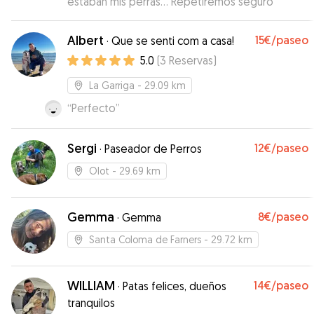
estaban mis perras... Repetiremos seguro
”
Albert
15€
/paseo
·
Que se senti com a casa!
5.0
(
3
Reservas
)
La Garriga
- 29.09 km
“
Perfecto
”
Sergi
12€
/paseo
·
Paseador de Perros
Olot
- 29.69 km
Gemma
8€
/paseo
·
Gemma
Santa Coloma de Farners
- 29.72 km
WILLIAM
14€
/paseo
·
Patas felices, dueños
tranquilos