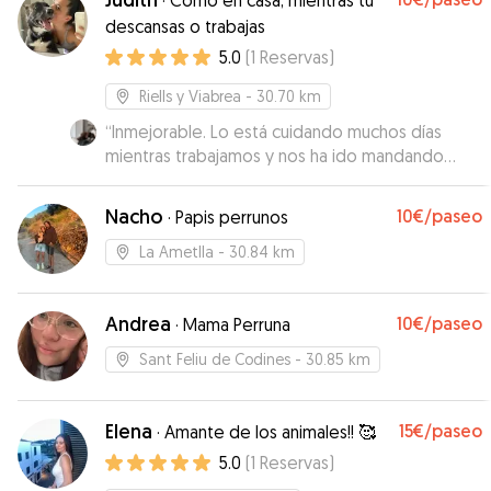
·
Como en casa, mientras tu
descansas o trabajas
5.0
(
1
Reservas
)
Riells y Viabrea
- 30.70 km
“
Inmejorable. Lo está cuidando muchos días
mientras trabajamos y nos ha ido mandando
fotos y videos. Su perra es un amor y para lo
complicado que es el nuestro se han adaptado
Nacho
10€
/paseo
·
Papis perrunos
súper bien. Freya no tiene ningún problema con
otros perros y Judith es super atenta. Incluso se
La Ametlla
- 30.84 km
hizo daño jugando por qué es un bruto y lo llevó
al veterinario en el momento sin dudarlo.
Andrea
10€
/paseo
Contaremos con ella siempre que tengamos
·
Mama Perruna
que dejar solo a Dako.
”
Sant Feliu de Codines
- 30.85 km
Elena
15€
/paseo
·
Amante de los animales!! 🥰
5.0
(
1
Reservas
)