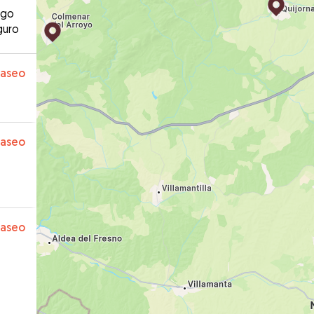
ago
guro
paseo
paseo
paseo