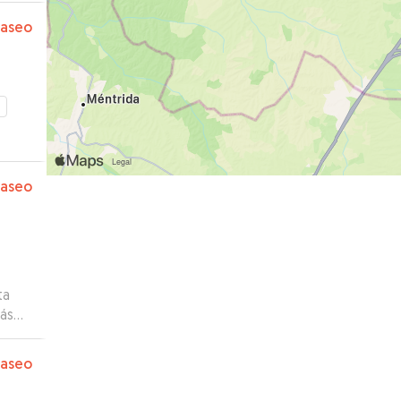
paseo
paseo
ta
más
 se
e es
paseo
an