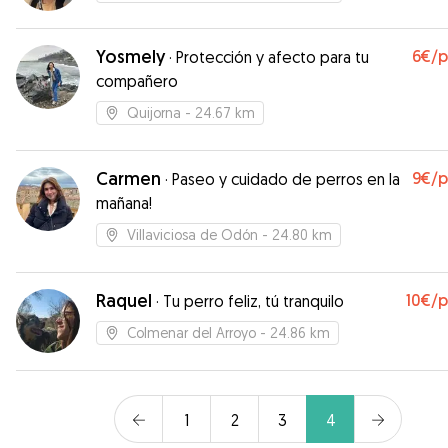
profesional, cariñosa y atenta. Realmente la deja
como si estuviera en casa....o mejor!
”
Yosmely
6€
/
·
Protección y afecto para tu
compañero
Quijorna
- 24.67 km
Carmen
9€
/
·
Paseo y cuidado de perros en la
mañana!
Villaviciosa de Odón
- 24.80 km
Raquel
10€
/
·
Tu perro feliz, tú tranquilo
Colmenar del Arroyo
- 24.86 km
1
2
3
4