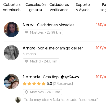
Cobertura
Cancelación
Cuidadores
Soporte
P
veterinaria
gratuita
verificados
y Ayuda
se
Nerea
16€
/
·
Cuidador en Móstoles
Móstoles
- 23.98 km
Amara
10€
/
·
Son el mejor amigo del ser
humano
Madrid
- 24.10 km
Florencia
10€
/
·
Casa flopi 🏠🩷🐶🐱🐾
5.0
(
2
Reservas
)
Móstoles
- 24.18 km
“
Todo muy bien y Nala ha estado fenomenal
”