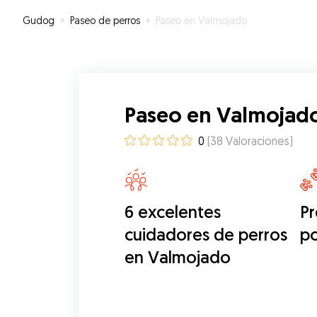
Gudog
»
Paseo de perros
»
Paseo en Valmojado
Paseo en Valmojad
0
(
38
Valoraciones
)
6 excelentes
Pr
cuidadores de perros
p
en Valmojado