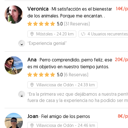
Veronica
14€
/
·
Mi satisfacción es el bienestar
de los animales. Porque me encantan. .
5.0
(
31
Reservas
)
Móstoles
- 24.20 km
4
Usuarios recurrentes
“
Experiencia genial
”
Ana
20€
/
·
Perro comprendido, perro feliz, ese
es mi objetivo en nuestro tiempo juntos.
5.0
(
6
Reservas
)
Villaviciosa de Odón
- 24.39 km
“
Era la primera vez que dejábamos a nuestra perri
fuera de casa y la experiencia no ha podido ser 
positiva. Ana se preocupa de entender al perro, y
adapta perfectamente a sus necesidades. Maggi
Joan
8€
/
·
Fiel amigo de los perros
tímida e insegura y Ana estuvo pendiente, trabajando
con ella sus áreas de mejores. En resumen, una gr
Villaviciosa de Odón
- 24.46 km