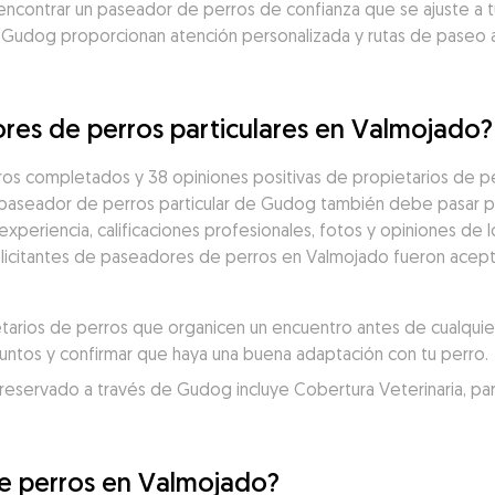
contrar un paseador de perros de confianza que se ajuste a tu
 Gudog proporcionan atención personalizada y rutas de paseo 
res de perros particulares en Valmojado?
os completados y 38 opiniones positivas de propietarios de pe
 paseador de perros particular de Gudog también debe pasar po
eriencia, calificaciones profesionales, fotos y opiniones de los
solicitantes de paseadores de perros en Valmojado fueron acept
rios de perros que organicen un encuentro antes de cualquier 
juntos y confirmar que haya una buena adaptación con tu perro.
servado a través de Gudog incluye Cobertura Veterinaria, para un
e perros en Valmojado?