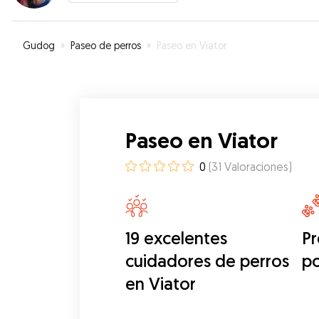
Gudog
»
Paseo de perros
»
Paseo en Viator
Paseo en Viator
0
(
31
Valoraciones
)
19 excelentes
Pr
cuidadores de perros
p
en Viator