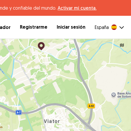
ande y confiable del mundo.
Activar mi cuenta.
Registrarme
Iniciar sesión
dador
España