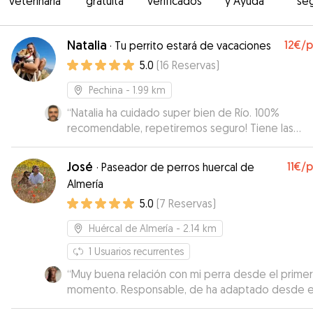
veterinaria
gratuita
verificados
y Ayuda
se
Natalia
12€
/
·
Tu perrito estará de vacaciones
5.0
(
16
Reservas
)
Pechina
- 1.99 km
“
Natalia ha cuidado super bien de Río. 100%
recomendable, repetiremos seguro! Tiene las
instalaciones muy bien acondicionadas para las
mascotas
”
José
11€
/
·
Paseador de perros huercal de
Almería
5.0
(
7
Reservas
)
Huércal de Almería
- 2.14 km
1
Usuarios recurrentes
“
Muy buena relación con mi perra desde el primer
momento. Responsable, de ha adaptado desde e
principio ya que a día de hoy no puedo estar al 1