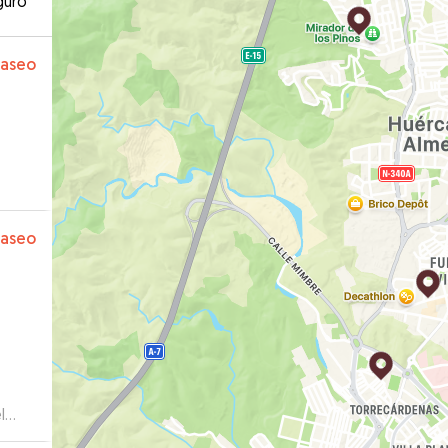
guro
paseo
paseo
l
00%