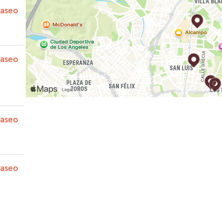
e
paseo
ico
forma
paseo
paseo
paseo