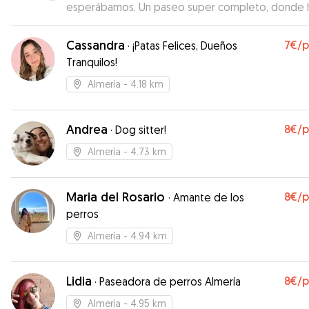
esperábamos. Un paseo super completo, donde 
habido trabajo mental, físico y disfrute. Repetire
sin duda.
”
Cassandra
7€
/
·
¡Patas Felices, Dueños
Tranquilos!
Almería
- 4.18 km
Andrea
8€
/
·
Dog sitter!
Almería
- 4.73 km
Maria del Rosario
8€
/
·
Amante de los
perros
Almería
- 4.94 km
Lidia
8€
/
·
Paseadora de perros Almería
Almería
- 4.95 km