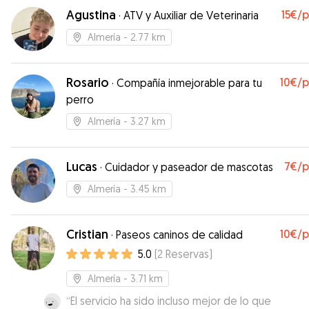
con mi perra y José se ha involucrado como el qu
Agustina
15€
/
·
ATV y Auxiliar de Veterinaria
más. Súper encantado con sus servicios un autént
profesional y lo mejor buena persona que nos in
Almería
- 2.77 km
en el día a día.
”
Rosario
10€
/
·
Compañía inmejorable para tu
perro
Almería
- 3.27 km
Lucas
7€
/
·
Cuidador y paseador de mascotas
Almería
- 3.45 km
Cristian
10€
/
·
Paseos caninos de calidad
5.0
(
2
Reservas
)
Almería
- 3.71 km
“
El servicio ha sido incluso mejor de lo que