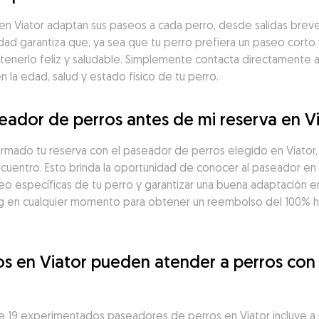
 Viator adaptan sus paseos a cada perro, desde salidas breves
idad garantiza que, ya sea que tu perro prefiera un paseo corto 
tenerlo feliz y saludable. Simplemente contacta directamente 
la edad, salud y estado físico de tu perro.
ador de perros antes de mi reserva en V
irmado tu reserva con el paseador de perros elegido en Viator
ncuentro. Esto brinda la oportunidad de conocer al paseador en 
seo específicas de tu perro y garantizar una buena adaptación en
 en cualquier momento para obtener un reembolso del 100% has
s en Viator pueden atender a perros con
 19 experimentados paseadores de perros en Viator incluye a m