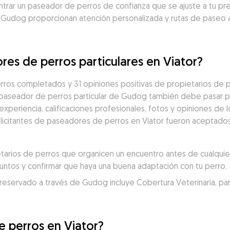
trar un paseador de perros de confianza que se ajuste a tu pres
 Gudog proporcionan atención personalizada y rutas de paseo 
res de perros particulares en Viator?
ros completados y 31 opiniones positivas de propietarios de p
 paseador de perros particular de Gudog también debe pasar po
eriencia, calificaciones profesionales, fotos y opiniones de los
solicitantes de paseadores de perros en Viator fueron aceptados
rios de perros que organicen un encuentro antes de cualquier 
juntos y confirmar que haya una buena adaptación con tu perro.
servado a través de Gudog incluye Cobertura Veterinaria, para un
 perros en Viator?