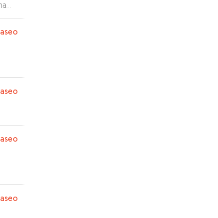
ha
mos
paseo
paseo
paseo
paseo