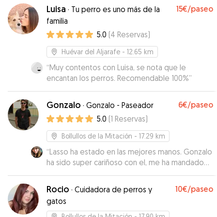
Luisa
15€
/paseo
·
Tu perro es uno más de la
familia
5.0
(
4
Reservas
)
Huévar del Aljarafe
- 12.65 km
“
Muy contentos con Luisa, se nota que le
encantan los perros. Recomendable 100%
”
Gonzalo
6€
/paseo
·
Gonzalo - Paseador
5.0
(
1
Reservas
)
Bollullos de la Mitación
- 17.29 km
“
Lasso ha estado en las mejores manos. Gonzalo
ha sido super cariñoso con el, me ha mandado
todo el tiempo videos de lo bien que se lo
pasaba Lasso con Dante, su labrador.. El trato con
Rocio
10€
/paseo
·
Cuidadora de perros y
Gonzalo ha sido impecable, super amable y
gatos
cercano. Sin duda repetiremos.
”
Bollullos de la Mitación
- 17.90 km