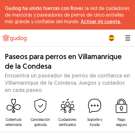
Gudog ha unido fuerzas con Rover,
la red de cuidadores
de mascotas y paseadores de perros de cinco estrellas
más grande y confiable del mundo.
Activar mi cuenta.
|
Paseos para perros en Villamanrique
de la Condesa
Encuentra un paseador de perros de confianza en
Villamanrique de la Condesa. Juegos y cuidados
en cada paseo
Cobertura
Cancelación
Cuidadores
Soporte y
Pago
veterinaria
gratuita
verificados
Ayuda
seguro