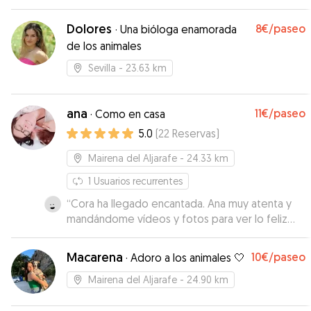
Dolores
8€
/paseo
·
Una bióloga enamorada
de los animales
Sevilla
- 23.63 km
ana
11€
/paseo
·
Como en casa
5.0
(
22
Reservas
)
Mairena del Aljarafe
- 24.33 km
1
Usuarios recurrentes
“
Cora ha llegado encantada. Ana muy atenta y
mandándome vídeos y fotos para ver lo feliz
que estaba Cora. Repetiremos!!
”
Macarena
10€
/paseo
·
Adoro a los animales 🤍
Mairena del Aljarafe
- 24.90 km