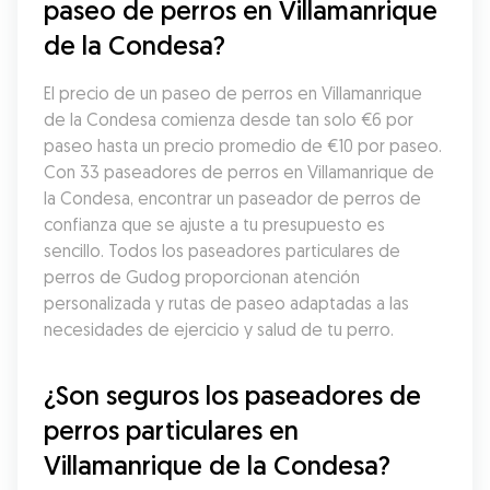
paseo de perros en Villamanrique 
de la Condesa?
El precio de un paseo de perros en Villamanrique 
de la Condesa comienza desde tan solo €6 por 
paseo hasta un precio promedio de €10 por paseo. 
Con 33 paseadores de perros en Villamanrique de 
la Condesa, encontrar un paseador de perros de 
confianza que se ajuste a tu presupuesto es 
sencillo. Todos los paseadores particulares de 
perros de Gudog proporcionan atención 
personalizada y rutas de paseo adaptadas a las 
necesidades de ejercicio y salud de tu perro.
¿Son seguros los paseadores de 
perros particulares en 
Villamanrique de la Condesa?