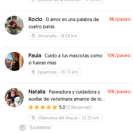
Rocío
8€
/paseo
·
El amor es una palabra de
cuatro patas.
Almensilla
- 18.59 km
Paula
10€
/paseo
·
Cuido a tus mascotas como
si fueran mías
Espartinas
- 20.73 km
Natalia
10€
/paseo
·
Paseadora y cuidadora y
auxiliar de veterinaria amante de los
perros y mundo animal
5.0
(
2
Reservas
)
Villanueva del Ariscal
- 22.25 km
“
Excelente
”