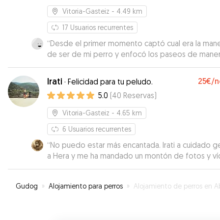
Vitoria-Gasteiz
- 4.49 km
17
Usuarios recurrentes
“
Desde el primer momento captó cual era la man
de ser de mi perro y enfocó los paseos de mane
que fueran de su gusto, dejándole su espacio par
oler y andar a su aire. Cuando lo necesite, volveré
Irati
25€
/n
·
Felicidad para tu peludo.
contactar con ella.
”
5.0
(
40
Reservas
)
Vitoria-Gasteiz
- 4.65 km
6
Usuarios recurrentes
“
No puedo estar más encantada. Irati a cuidado ge
a Hera y me ha mandado un montón de fotos y v
para mí tranquilidad. En dos semanas se vuelve a
quedar con ella
”
Gudog
»
Alojamiento para perros
»
Alojamiento de perros en Abetxuk