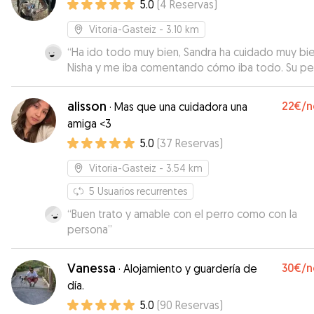
5.0
(
4
Reservas
)
Vitoria-Gasteiz
- 3.10 km
“
Ha ido todo muy bien, Sandra ha cuidado muy bi
Nisha y me iba comentando cómo iba todo. Su pe
un bendito, se llevará bien con cualquier perro.
Recomendable.
”
alisson
22€
/n
·
Mas que una cuidadora una
amiga <3
5.0
(
37
Reservas
)
Vitoria-Gasteiz
- 3.54 km
5
Usuarios recurrentes
“
Buen trato y amable con el perro como con la
persona
”
Vanessa
30€
/n
·
Alojamiento y guardería de
día.
5.0
(
90
Reservas
)