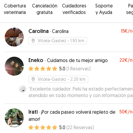
Cobertura
Cancelación
Cuidadores
Soporte
P
veterinaria
gratuita
verificados
y Ayuda
se
Carolina
15€
/n
·
Carolina
Vitoria-Gasteiz
- 1.93 km
Eneko
22€
/n
·
Cuidamos de tu mejor amigo
5.0
(
1
Reservas
)
Vitoria-Gasteiz
- 2.20 km
“
Excelente cuidador. Pelú ha estado perfectamen
atendido en todo momento y con información pa
Muy recomendable. Repetiremos. Gracias, Eneko.
Irati
50€
/n
·
¡Por cada paseo volverá repleto de
amor!
5.0
(
22
Reservas
)