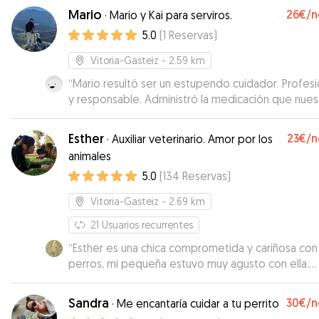
Mario
26€
/n
·
Mario y Kai para serviros.
5.0
(
1
Reservas
)
Vitoria-Gasteiz
- 2.59 km
“
Mario resultó ser un estupendo cuidador. Profesi
y responsable. Administró la medicación que nues
border collie necesita y cuidó de su bienestar en
momento. Muchas gracias, Mario. Repetiremos
”
Esther
23€
/n
·
Auxiliar veterinario. Amor por los
animales
5.0
(
134
Reservas
)
Vitoria-Gasteiz
- 2.69 km
21
Usuarios recurrentes
“
Esther es una chica comprometida y cariñosa con
perros, mi pequeña estuvo muy agusto con ella.
Repetiremos seguro
”
Sandra
30€
/n
·
Me encantaría cuidar a tu perrito