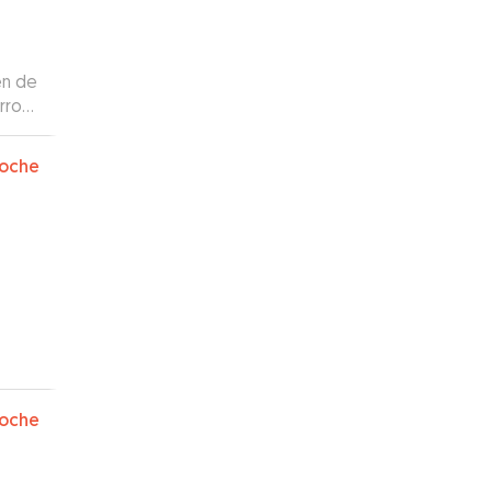
en de
rro
oche
oche