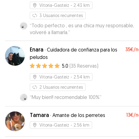
Vitoria-Gasteiz
- 2.43 km
3
Usuarios recurrentes
“
Todo perfecto , es una chica muy responsable,
volveré a llamarla.
”
Enara
35€
/n
·
Cuidadora de confianza para los
peludos
5.0
(
35
Reservas
)
Vitoria-Gasteiz
- 2.54 km
2
Usuarios recurrentes
“
Muy bien!! recomendable 100%
”
Tamara
13€
/n
·
Amante de los perretes
Vitoria-Gasteiz
- 2.56 km