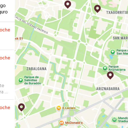
ago
guro
oche
oche
te
ra mí
”
oche