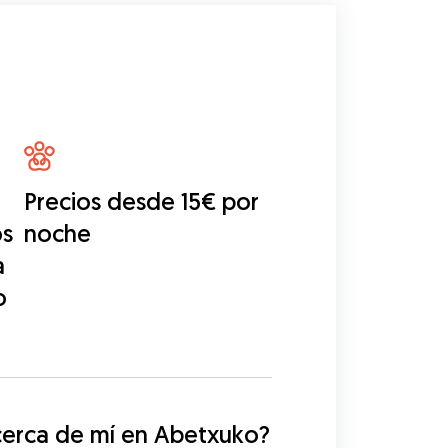
Precios desde 15€ por
os
noche
a
o
cerca de mí en Abetxuko?