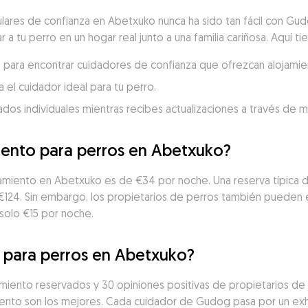
ulares de confianza en Abetxuko nunca ha sido tan fácil con Gu
r a tu perro en un hogar real junto a una familia cariñosa. Aquí t
o para encontrar cuidadores de confianza que ofrezcan alojamien
 el cuidador ideal para tu perro.
dados individuales mientras recibes actualizaciones a través de 
iento para perros en Abetxuko?
jamiento en Abetxuko es de €34 por noche. Una reserva típica d
€124. Sin embargo, los propietarios de perros también pueden 
solo €15 por noche.
o para perros en Abetxuko?
iento reservados y 30 opiniones positivas de propietarios de p
nto son los mejores. Cada cuidador de Gudog pasa por un exh