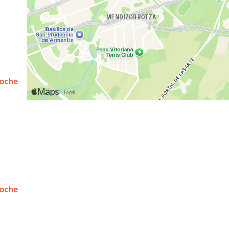
oche
oche