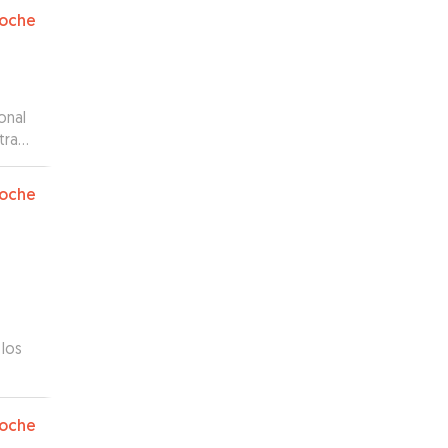
oche
onal
tra
 todo
oche
 los
oche