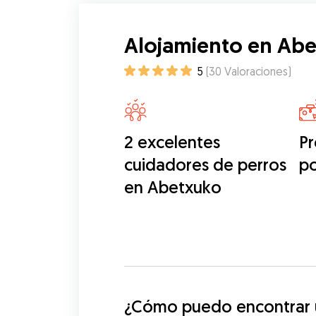
Alojamiento en Ab
5
(
30
Valoraciones
)
2 excelentes
Pr
cuidadores de perros
p
en Abetxuko
¿Cómo puedo encontrar u