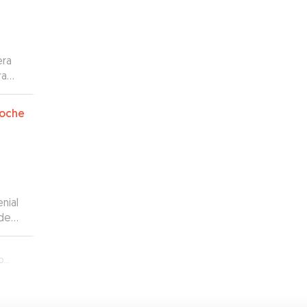
era
ra
a
 a
oche
nial
ídeos
o