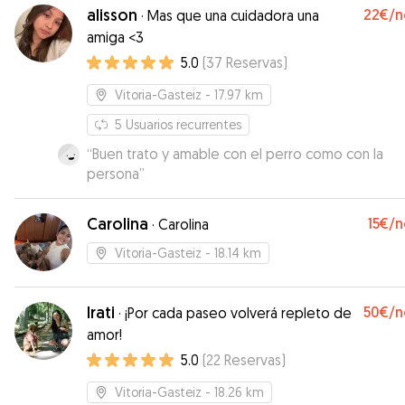
momento. Muchas gracias, Mario. Repetiremos
”
alisson
22€
/n
·
Mas que una cuidadora una
amiga <3
5.0
(
37
Reservas
)
Vitoria-Gasteiz
- 17.97 km
5
Usuarios recurrentes
“
Buen trato y amable con el perro como con la
persona
”
Carolina
15€
/n
·
Carolina
Vitoria-Gasteiz
- 18.14 km
Irati
50€
/n
·
¡Por cada paseo volverá repleto de
amor!
5.0
(
22
Reservas
)
Vitoria-Gasteiz
- 18.26 km