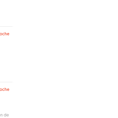
oche
oche
en de