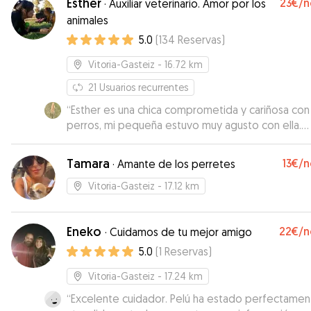
Esther
23€
/n
·
Auxiliar veterinario. Amor por los
espero poder contar con Iker en el futuro. Estuve
animales
informado del estado de Beltza y Negu algo que
5.0
(
134
Reservas
)
valoro enormemente.
”
Vitoria-Gasteiz
- 16.72 km
21
Usuarios recurrentes
“
Esther es una chica comprometida y cariñosa con
perros, mi pequeña estuvo muy agusto con ella.
Repetiremos seguro
”
Tamara
13€
/n
·
Amante de los perretes
Vitoria-Gasteiz
- 17.12 km
Eneko
22€
/n
·
Cuidamos de tu mejor amigo
5.0
(
1
Reservas
)
Vitoria-Gasteiz
- 17.24 km
“
Excelente cuidador. Pelú ha estado perfectamen