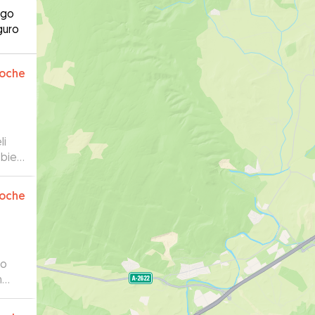
ago
guro
oche
li
 bien
rgado
o que
oche
to
n
engo
os y