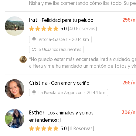
Nisha y me iba comentando cómo iba todo. Su pe
un bendito, se llevará bien con cualquier perro.
Recomendable.
”
Irati
25€
/n
·
Felicidad para tu peludo.
5.0
(
40
Reservas
)
Vitoria-Gasteiz
- 20.14 km
6
Usuarios recurrentes
“
No puedo estar más encantada. Irati a cuidado ge
a Hera y me ha mandado un montón de fotos y v
para mí tranquilidad. En dos semanas se vuelve a
quedar con ella
”
Cristina
25€
/n
·
Con amor y cariño
La Puebla de Arganzón
- 20.44 km
Esther
30€
/n
·
Los animales y yo nos
entendemos :)
5.0
(
11
Reservas
)