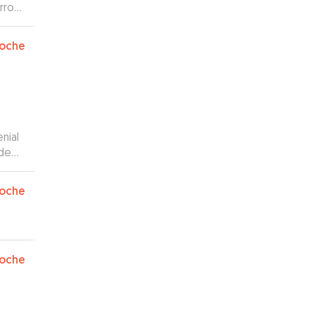
rro
oche
nial
ídeos
oche
oche