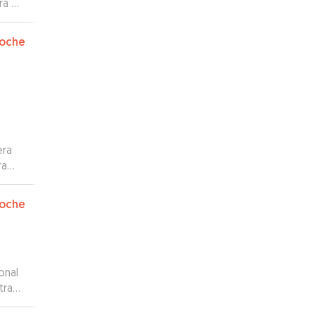
ra mí
”
oche
era
ra
a
 a
oche
onal
tra
 todo