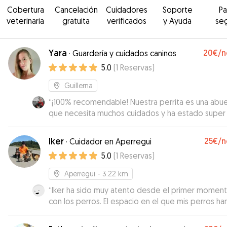
Cobertura
Cancelación
Cuidadores
Soporte
P
veterinaria
gratuita
verificados
y Ayuda
se
Yara
20€
/n
·
Guardería y cuidados caninos
5.0
(
1
Reservas
)
Guillerna
“
¡100% recomendable! Nuestra perrita es una abue
que necesita muchos cuidados y ha estado super
cuidada por Yara y su pareja. Incluso se han enca
de llevarla al veterinario y del seguimiento del tt
Iker
25€
/n
·
Cuidador en Aperregui
tenía. ¡¡Ha sido su segunda casa!! Sin dudarlo
5.0
(
1
Reservas
)
volveremos a dejar con ellos a Kira. ¡Muchad gracias
Yara y Jonatan!
”
Aperregui
- 3.22 km
“
Iker ha sido muy atento desde el primer momen
con los perros. El espacio en el que mis perros ha
estado creo que es dificilmente mejorable. No t
la menor duda de que han estado en buenas man