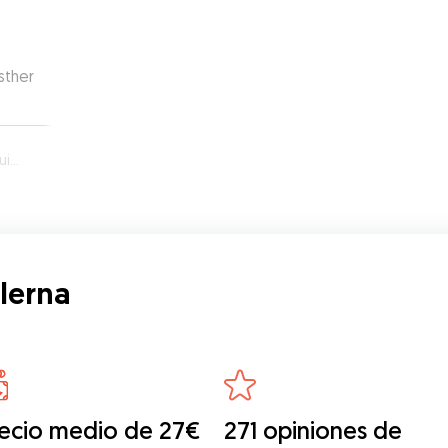
sther
na
lerna
ecio medio de 27€
271 opiniones de