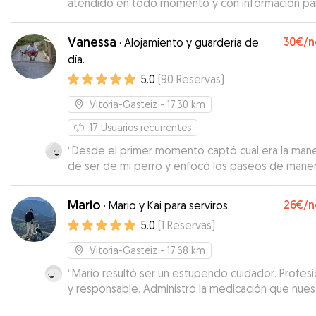
atendido en todo momento y con información pa
Muy recomendable. Repetiremos. Gracias, Eneko.
Vanessa
30€
/n
·
Alojamiento y guardería de
día.
5.0
(
90
Reservas
)
Vitoria-Gasteiz
- 17.30 km
17
Usuarios recurrentes
“
Desde el primer momento captó cual era la man
de ser de mi perro y enfocó los paseos de mane
que fueran de su gusto, dejándole su espacio par
oler y andar a su aire. Cuando lo necesite, volveré
Mario
26€
/n
·
Mario y Kai para serviros.
contactar con ella.
”
5.0
(
1
Reservas
)
Vitoria-Gasteiz
- 17.68 km
“
Mario resultó ser un estupendo cuidador. Profesi
y responsable. Administró la medicación que nues
border collie necesita y cuidó de su bienestar en