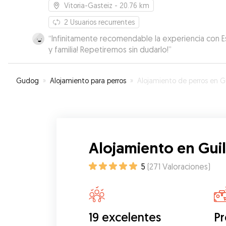
Vitoria-Gasteiz
- 20.76 km
2
Usuarios recurrentes
“
Infinitamente recomendable la experiencia con E
y familia! Repetiremos sin dudarlo!
”
Gudog
»
Alojamiento para perros
»
Alojamiento de perros en Guiller
Alojamiento en Guil
5
(
271
Valoraciones
)
19 excelentes
Pr