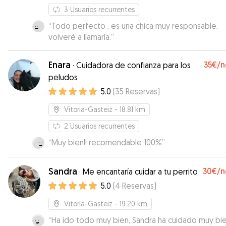
3
Usuarios recurrentes
“
Todo perfecto , es una chica muy responsable,
volveré a llamarla.
”
Enara
35€
/n
·
Cuidadora de confianza para los
peludos
5.0
(
35
Reservas
)
Vitoria-Gasteiz
- 18.81 km
2
Usuarios recurrentes
“
Muy bien!! recomendable 100%
”
Sandra
30€
/n
·
Me encantaría cuidar a tu perrito
5.0
(
4
Reservas
)
Vitoria-Gasteiz
- 19.20 km
“
Ha ido todo muy bien, Sandra ha cuidado muy bi