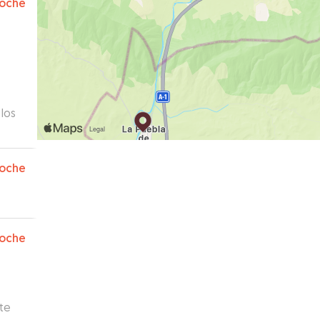
oche
 los
oche
oche
te