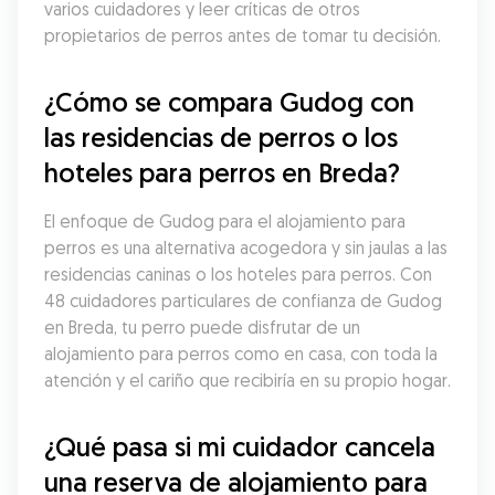
varios cuidadores y leer críticas de otros 
propietarios de perros antes de tomar tu decisión.
¿Cómo se compara Gudog con 
las residencias de perros o los 
hoteles para perros en Breda?
El enfoque de Gudog para el alojamiento para 
perros es una alternativa acogedora y sin jaulas a las 
residencias caninas o los hoteles para perros. Con 
48 cuidadores particulares de confianza de Gudog 
en Breda, tu perro puede disfrutar de un 
alojamiento para perros como en casa, con toda la 
atención y el cariño que recibiría en su propio hogar.
¿Qué pasa si mi cuidador cancela 
una reserva de alojamiento para 