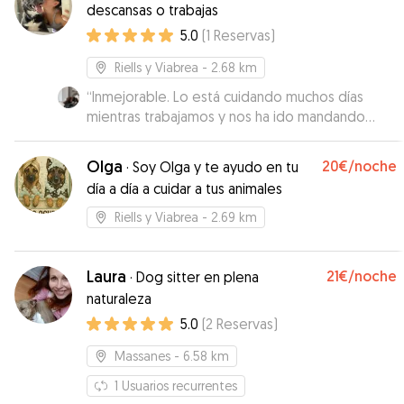
descansas o trabajas
5.0
(
1
Reservas
)
Riells y Viabrea
- 2.68 km
“
Inmejorable. Lo está cuidando muchos días
mientras trabajamos y nos ha ido mandando
fotos y videos. Su perra es un amor y para lo
complicado que es el nuestro se han adaptado
Olga
20€
/noche
·
Soy Olga y te ayudo en tu
súper bien. Freya no tiene ningún problema con
día a día a cuidar a tus animales
otros perros y Judith es super atenta. Incluso se
hizo daño jugando por qué es un bruto y lo llevó
Riells y Viabrea
- 2.69 km
al veterinario en el momento sin dudarlo.
Contaremos con ella siempre que tengamos
que dejar solo a Dako.
Laura
”
21€
/noche
·
Dog sitter en plena
naturaleza
5.0
(
2
Reservas
)
Massanes
- 6.58 km
1
Usuarios recurrentes