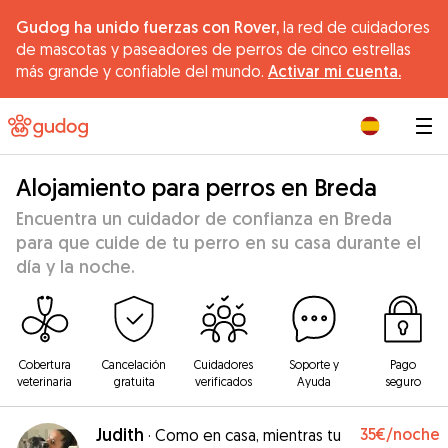
Gudog ha unido fuerzas con Rover,
la red de cuidadores
de mascotas y paseadores de perros de cinco estrellas
más grande y confiable del mundo.
Activar mi cuenta.
|
Alojamiento para perros en Breda
Encuentra un cuidador de confianza en Breda
para que cuide de tu perro en su casa durante el
día y la noche.
Cobertura
Cancelación
Cuidadores
Soporte y
Pago
veterinaria
gratuita
verificados
Ayuda
seguro
Judith
35€
/noche
·
Como en casa, mientras tu