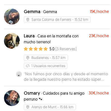
van cuidar molt bé. Un bon lloc on deixar-los.
Repetirem
”
Gemma
15€
/noche
·
Gemma
Santa Coloma de Farners
- 15.52 km
Laura
23€
/noche
·
Casa en la montaña con
mucho terreno!
5.0
(
3
Reservas
)
Riudarenes
- 15.57 km
1
Usuarios recurrentes
“
Nos fuimos por cinco días y desde el momento
de la llegada nuestro perro ha estado súper
cómodo. Gracias al gran espacio ha podido
correr y pasarlo bien, y ha conocido a otros
Osmary
30€
/noche
·
Cuidados para tu amigo
perros con los que jugar. Siempre en contacto
perruno 🐾
continuo con la cuidadora que nos ha informado
constantemente de cómo lo estaba pasando el
Arenys de Munt
- 15.66 km