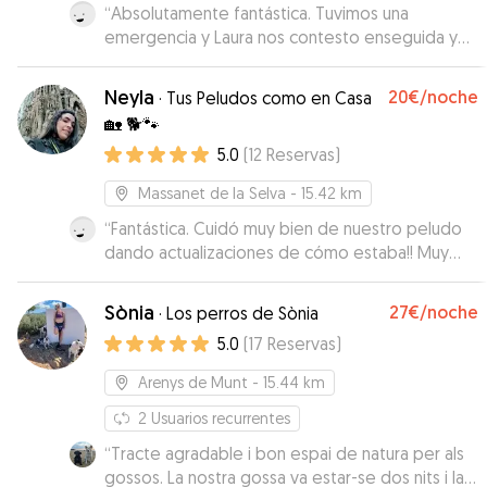
“
Absolutamente fantástica. Tuvimos una
emergencia y Laura nos contesto enseguida y
recibió a Nevat el mismo día sin problema.
Nevat, como no, dos días fantásticos en
Neyla
20€
/noche
·
Tus Peludos como en Casa
compañía de Kiara 🐶 y Laura con sus paseos
🏡 🐕🐾
diarios por el bosque. Laura es una persona que
5.0
(
12
Reservas
)
realmente ama a los animales y sabe lo que es
que tu perro sea uno más de la familia.
”
Massanet de la Selva
- 15.42 km
“
Fantástica. Cuidó muy bien de nuestro peludo
dando actualizaciones de cómo estaba!! Muy
simpática.
”
Sònia
27€
/noche
·
Los perros de Sònia
5.0
(
17
Reservas
)
Arenys de Munt
- 15.44 km
2
Usuarios recurrentes
“
Tracte agradable i bon espai de natura per als
gossos. La nostra gossa va estar-se dos nits i la