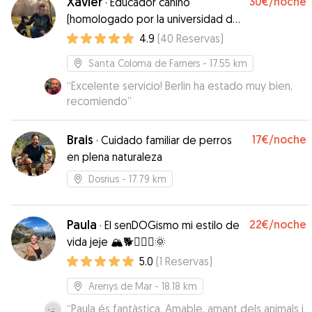
Xavier
30€
/noche
·
Educador canino
(homologado por la universidad de
bellaterra)
4.9
(
40
Reservas
)
Santa Coloma de Farners
- 17.55 km
“
Excelente servicio! Berlin ha estado muy bien,
recomiendo
”
Brais
17€
/noche
·
Cuidado familiar de perros
en plena naturaleza
Dosrius
- 17.79 km
Paula
22€
/noche
·
El senDOGismo mi estilo de
vida jeje 🏔️🐕🏃🏽‍♀️🌞
5.0
(
1
Reservas
)
Arenys de Mar
- 18.18 km
“
Paula és fantàstica. Amable, amant dels animals i