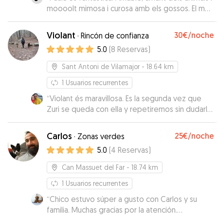
moooolt mimosa i curosa amb els gossos. El meu
gos, tant en el Meet and Greet com a l'estada,
va contactar amb la Paula com si la conegués de
Violant
30€
/noche
·
Rincón de confianza
tota la vida. Una passada!!!!
”
5.0
(
8
Reservas
)
Sant Antoni de Vilamajor
- 18.64 km
1
Usuarios recurrentes
“
Violant és maravillosa. Es la segunda vez que
Zuri se queda con ella y repetiremos sin dudarlo.
Sabemos que él está feliz y encantado con
Violant y eso es lo más importante para
Carlos
25€
/noche
·
Zonas verdes
nosotros. Ella conoce las necesidades de Zuri y
5.0
(
4
Reservas
)
se adapta para que él pueda disfrutar y a la vez
mantener su calma. Violant le acompaña de una
Can Massuet del Far
- 18.74 km
forma preciosa y estamos muy agradecidos por
ello. Gràcies, Violant.
1
Usuarios recurrentes
”
“
Chico estuvo súper a gusto con Carlos y su
familia. Muchas gracias por la atención.