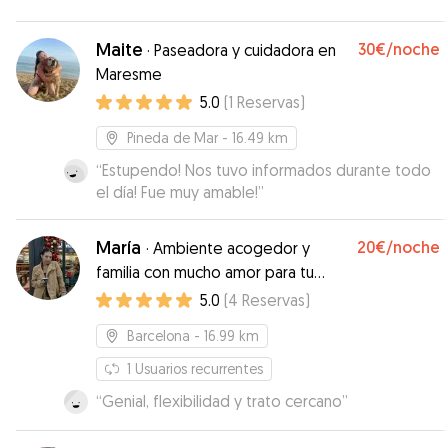
perro. Repetiremos, seguro.
”
Maite
30€
/noche
·
Paseadora y cuidadora en
Maresme
5.0
(
1
Reservas
)
Pineda de Mar
- 16.49 km
“
Estupendo! Nos tuvo informados durante todo
el día! Fue muy amable!
”
María
20€
/noche
·
Ambiente acogedor y
familia con mucho amor para tu
mascota
5.0
(
4
Reservas
)
Barcelona
- 16.99 km
1
Usuarios recurrentes
“
Genial, flexibilidad y trato cercano
”