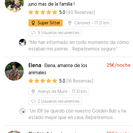
¡uno mas de la familia !
5.0
(
40
Reservas
)
Super Sitter
Cànoves
- 17.21 km
9
Usuarios recurrentes
“
Me han informado en todo momento de cómo
estaban mis perras... Repetiremos seguro
”
Elena
25€
/noche
·
Elena, amante de los
animales
5.0
(
16
Reservas
)
Arenys de Munt
- 17.31 km
2
Usuarios recurrentes
“
Un 10!! Se quedó con nuestro Golden Bub y ha
estado mejor que en casa. Repetiremos
seguro!!
”