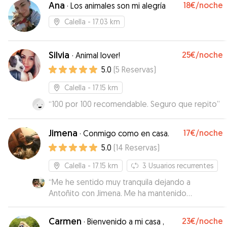
Ana
18€
/noche
·
Los animales son mi alegría
Calella
- 17.03 km
Silvia
25€
/noche
·
Animal lover!
5.0
(
5
Reservas
)
Calella
- 17.15 km
“
100 por 100 recomendable. Seguro que repito
”
Jimena
17€
/noche
·
Conmigo como en casa.
5.0
(
14
Reservas
)
Calella
- 17.15 km
3
Usuarios recurrentes
“
Me he sentido muy tranquila dejando a
Antoñito con Jimena. Me ha mantenido
informada a diario, y a Antoñito se le veía muy a
gusto. ¡Todo perfecto! Volveré a contar con ella
Carmen
23€
/noche
·
Bienvenido a mi casa ,
seguro.
”